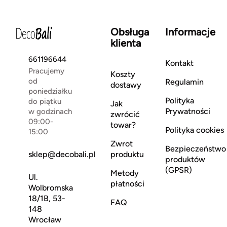
Obsługa
Informacje
klienta
661196644
Kontakt
Pracujemy
Koszty
od
Regulamin
dostawy
poniedziałku
Polityka
do piątku
Jak
Prywatności
w godzinach
zwrócić
09:00-
towar?
Polityka cookies
15:00
Zwrot
Bezpieczeństwo
sklep@decobali.pl
produktu
produktów
(GPSR)
Metody
Ul.
płatności
Wolbromska
18/1B, 53-
FAQ
148
Wrocław