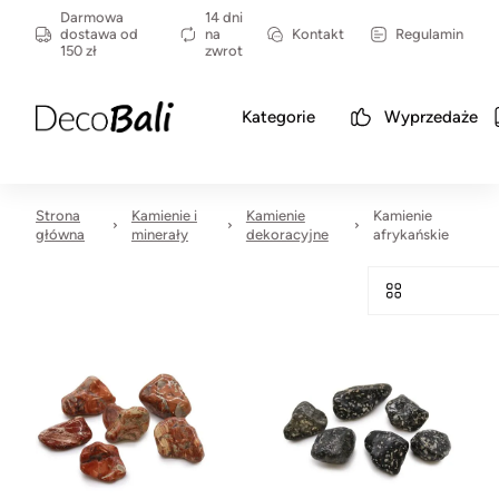
Darmowa
14 dni
dostawa od
na
Kontakt
Regulamin
150 zł
zwrot
Kategorie
Wyprzedaże
Strona
Kamienie i
Kamienie
Kamienie
główna
minerały
dekoracyjne
afrykańskie