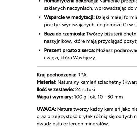
Romantyczna dekoracja:
Kamienie przepięk
szklanych naczyniach, wprowadzając do wn
Wsparcie w medytacji:
Dzięki małej formi
praktyk wyciszających, co pomoże Ci w sk
Baza do rzemiosła:
Twórcy biżuterii chętni
naszyjników, które mają przyciągać pozy
Prezent prosto z serca:
Możesz podarować 
i więzi, która Was łączy.
Kraj pochodzenia:
RPA
Materiał:
Naturalny kamień szlachetny (Kwa
Ilość w zestawie:
24 sztuki
Waga i wymiary:
100 g | ok. 10 - 30 mm
UWAGA:
Natura tworzy każdy kamień jako ni
oraz przejrzystość bryłek różnią się od tych
dwudziestu czterech minerałów.