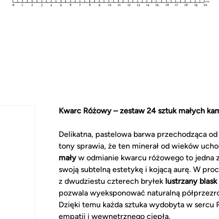
Kwarc Różowy – zestaw 24 sztuk małych kam
Delikatna, pastelowa barwa przechodząca o
tony sprawia, że ten minerał od wieków ucho
mały
w odmianie kwarcu różowego to jedna z
swoją subtelną estetykę i kojącą aurę. W pr
z dwudziestu czterech bryłek
lustrzany blask
pozwala wyeksponować naturalną półprzezroc
Dzięki temu każda sztuka wydobyta w sercu 
empatii i wewnętrznego ciepła.