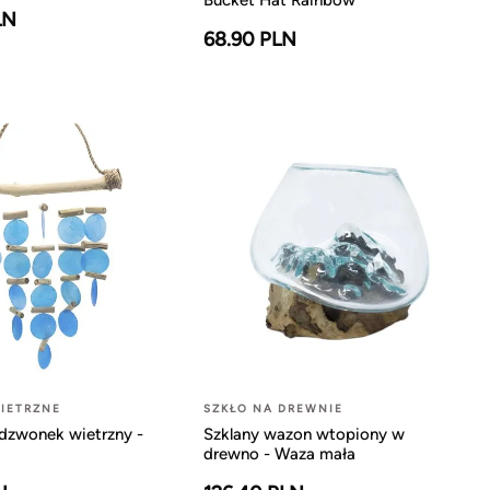
Bucket Hat Rainbow
LN
68.90 PLN
IETRZNE
SZKŁO NA DREWNIE
dzwonek wietrzny -
Szklany wazon wtopiony w
drewno - Waza mała