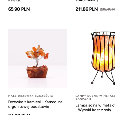
Księżyc
szaro-zielony
65.90 PLN
211.86 PLN
235.40 
MAŁE DRZEWKA SZCZĘŚCIA
LAMPY SOLNE W META
KOSZACH
Drzewko z kamieni - Karneol na
Lampa solna w metal
orgonitowej podstawie
- Wysoki kosz z solą