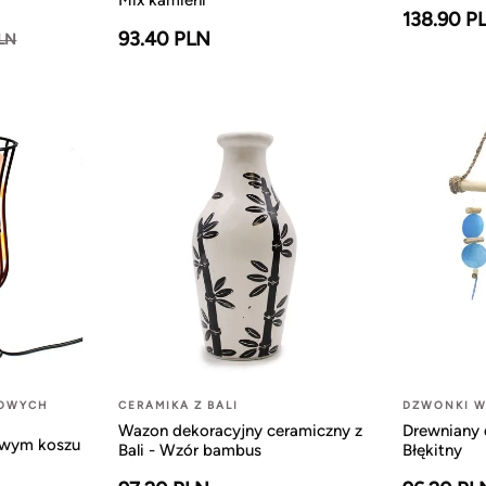
Mix kamieni
138.90 P
93.40 PLN
PLN
LOWYCH
CERAMIKA Z BALI
DZWONKI W
Wazon dekoracyjny ceramiczny z
Drewniany 
owym koszu
Bali - Wzór bambus
Błękitny