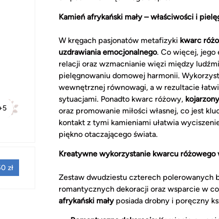
Kamień afrykański mały – właściwości i pielęg
W kręgach pasjonatów metafizyki
kwarc różo
uzdrawiania emocjonalnego
. Co więcej, jeg
relacji oraz wzmacnianie więzi między ludźmi
pielęgnowaniu domowej harmonii. Wykorzys
wewnętrznej równowagi, a w rezultacie łatwi
sytuacjami. Ponadto kwarc różowy,
kojarzony
+5
oraz promowanie miłości własnej, co jest k
kontakt z tymi kamieniami ułatwia wyciszen
piękno otaczającego świata.
Kreatywne wykorzystanie kwarcu różowego 
0 zł
Zestaw dwudziestu czterech polerowanych br
romantycznych dekoracji oraz wsparcie w c
afrykański mały
posiada drobny i poręczny kszt