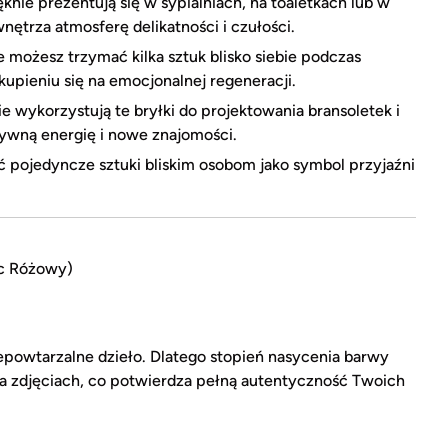
nie prezentują się w sypialniach, na toaletkach lub w
ętrza atmosferę delikatności i czułości.
e możesz trzymać kilka sztuk blisko siebie podczas
upieniu się na emocjonalnej regeneracji.
e wykorzystują te bryłki do projektowania bransoletek i
tywną energię i nowe znajomości.
pojedyncze sztuki bliskim osobom jako symbol przyjaźni
rc Różowy)
epowtarzalne dzieło. Dlatego stopień nasycenia barwy
 na zdjęciach, co potwierdza pełną autentyczność Twoich