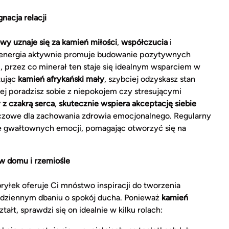
nacja relacji
wy uznaje się za kamień miłości
,
współczucia
i
o energia aktywnie promuje budowanie pozytywnych
, przez co minerał ten staje się idealnym wsparciem w
tując
kamień afrykański mały
, szybciej odzyskasz stan
ej poradzisz sobie z niepokojem czy stresującymi
 z czakrą serca
,
skutecznie wspiera akceptację siebie
luczowe dla zachowania zdrowia emocjonalnego. Regularny
ie gwałtownych emocji, pomagając otworzyć się na
w domu i rzemiośle
yłek oferuje Ci mnóstwo inspiracji do tworzenia
odziennym dbaniu o spokój ducha. Ponieważ
kamień
ałt, sprawdzi się on idealnie w kilku rolach: