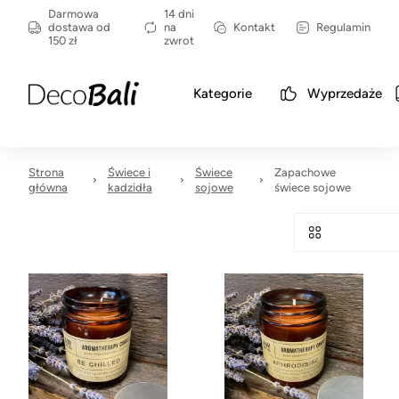
Darmowa
14 dni
dostawa od
na
Kontakt
Regulamin
150 zł
zwrot
Kategorie
Wyprzedaże
Strona
Świece i
Świece
Zapachowe
główna
kadzidła
sojowe
świece sojowe