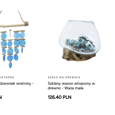
IETRZNE
SZKŁO NA DREWNIE
dzwonek wietrzny -
Szklany wazon wtopiony w
drewno - Waza mała
N
126.40 PLN