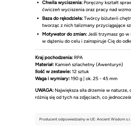
Chwila wyciszenia:
Poręczny kształt spraw
ćwiczeń wyciszenia oraz pracy nad wzm
Baza do rękodzieła:
Twórcy biżuterii chętn
tworząc z nich talizmany przyciągające szc
Motywator do zmian:
Jeśli trzymasz go w
w dążeniu do celu i zainspiruje Cię do o
Kraj pochodzenia:
RPA
Materiał:
Kamień szlachetny (Awenturyn)
Ilość w zestawie:
12 sztuk
Waga i wymiary:
190 g | ok. 25 - 45 mm
UWAGA:
Największa siła drzemie w naturze, d
różnią się od tych na zdjęciach, co jednocze