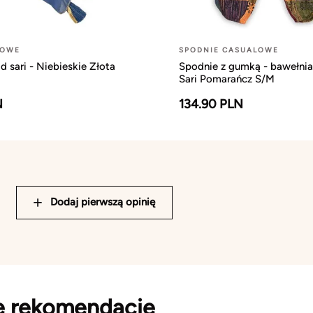
ŻOWE
SPODNIE CASUALOWE
 sari - Niebieskie Złota
Spodnie z gumką - bawełn
Sari Pomarańcz S/M
N
134.90 PLN
Dodaj pierwszą opinię
e rekomendacje