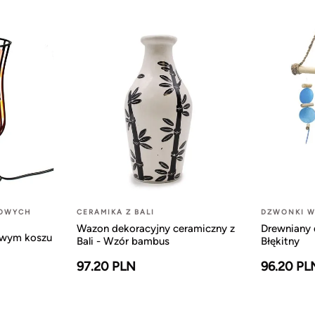
LOWYCH
CERAMIKA Z BALI
DZWONKI W
Wazon dekoracyjny ceramiczny z
Drewniany 
owym koszu
Bali - Wzór bambus
Błękitny
97.20 PLN
96.20 PL