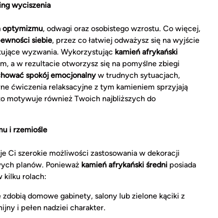
ning wyciszenia
eń optymizmu
, odwagi oraz osobistego wzrostu. Co więcej,
ewności siebie
, przez co łatwiej odważysz się na wyjście
ytujące wyzwania. Wykorzystując
kamień afrykański
ym, a w rezultacie otworzysz się na pomyślne zbiegi
hować spokój emocjonalny
w trudnych sytuacjach,
arne ćwiczenia relaksacyjne z tym kamieniem sprzyjają
o motywuje również Twoich najbliższych do
u i rzemiośle
e Ci szerokie możliwości zastosowania w dekoracji
owych planów. Ponieważ
kamień afrykański średni
posiada
 kilku rolach:
 zdobią domowe gabinety, salony lub zielone kąciki z
jny i pełen nadziei charakter.