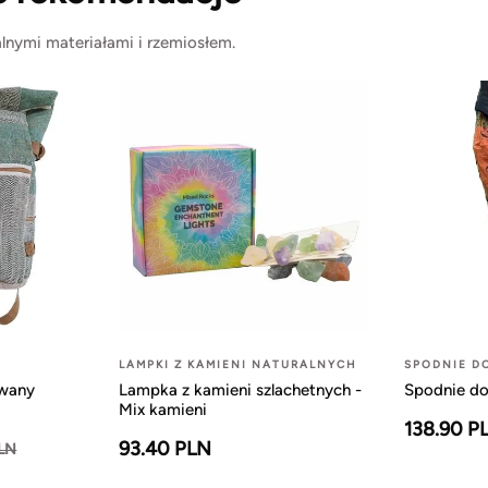
lnymi materiałami i rzemiosłem.
LAMPKI Z KAMIENI NATURALNYCH
SPODNIE D
owany
Lampka z kamieni szlachetnych -
Spodnie do
Mix kamieni
138.90 P
93.40 PLN
PLN