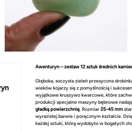
Awenturyn – zestaw 12 sztuk średnich kamien
Głęboka, soczysta zieleń przesycona drobinka
ryn
wieków kojarzy się z pomyślnością i sukcese
wyjątkowe kruszywo kwarcowe, które zachwyc
produkcji specjalne maszyny bębnowe nadają
gładką powierzchnię
. Rozmiar
25-45 mm
sta
wyrazistej barwie i poręcznym kształcie. Dz
każdej sztuki, którą wydobyto w bogatych zło