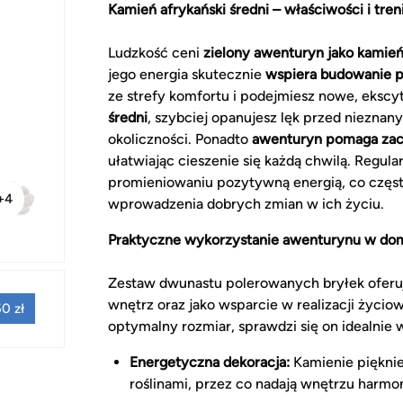
Kamień afrykański średni – właściwości i tre
Ludzkość ceni
zielony awenturyn jako kami
jego energia skutecznie
wspiera budowanie p
ze strefy komfortu i podejmiesz nowe, eksc
średni
, szybciej opanujesz lęk przed nieznan
okoliczności. Ponadto
awenturyn pomaga zac
ułatwiając cieszenie się każdą chwilą. Regul
promieniowaniu pozytywną energią, co częst
+4
wprowadzenia dobrych zmian w ich życiu.
Praktyczne wykorzystanie awenturynu w dom
Zestaw dwunastu polerowanych bryłek oferuj
wnętrz oraz jako wsparcie w realizacji życi
0 zł
optymalny rozmiar, sprawdzi się on idealnie w
Energetyczna dekoracja:
Kamienie pięknie
roślinami, przez co nadają wnętrzu harmoni