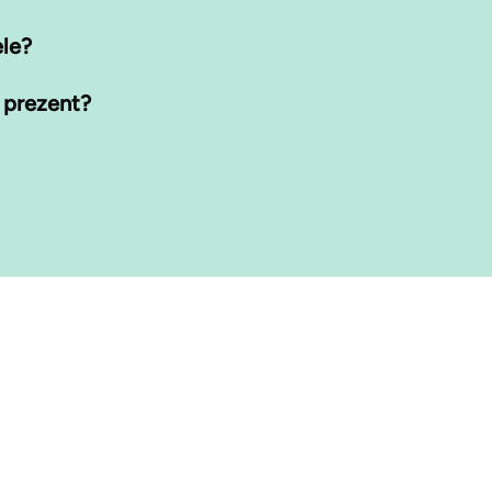
ele?
 prezent?