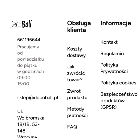
Obsługa
Informacje
klienta
661196644
Kontakt
Pracujemy
Koszty
od
Regulamin
dostawy
poniedziałku
Polityka
do piątku
Jak
Prywatności
w godzinach
zwrócić
09:00-
towar?
Polityka cookies
15:00
Zwrot
Bezpieczeństwo
sklep@decobali.pl
produktu
produktów
(GPSR)
Metody
Ul.
płatności
Wolbromska
18/1B, 53-
FAQ
148
Wrocław