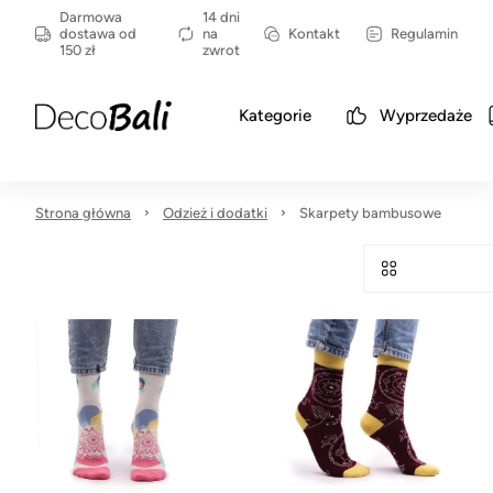
Darmowa
14 dni
dostawa od
na
Kontakt
Regulamin
150 zł
zwrot
Kategorie
Wyprzedaże
Strona główna
Odzież i dodatki
Skarpety bambusowe