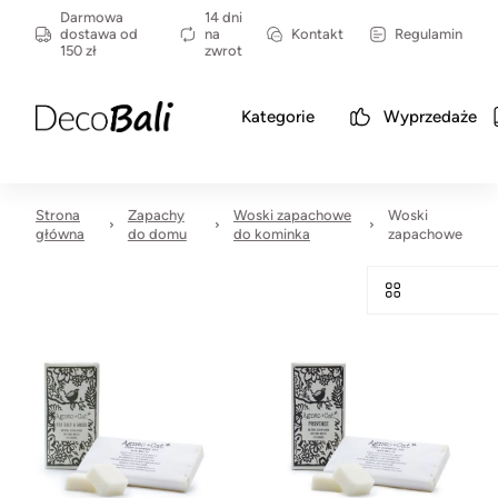
Darmowa
14 dni
dostawa od
na
Kontakt
Regulamin
150 zł
zwrot
Kategorie
Wyprzedaże
Strona
Zapachy
Woski zapachowe
Woski
główna
do domu
do kominka
zapachowe