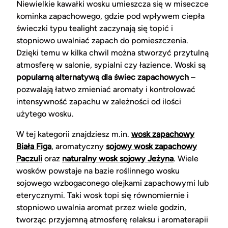
Niewielkie kawałki wosku umieszcza się w miseczce
kominka zapachowego, gdzie pod wpływem ciepła
świeczki typu tealight zaczynają się topić i
stopniowo uwalniać zapach do pomieszczenia.
Dzięki temu w kilka chwil można stworzyć przytulną
atmosferę w salonie, sypialni czy łazience. Woski są
popularną alternatywą dla świec zapachowych
–
pozwalają łatwo zmieniać aromaty i kontrolować
intensywność zapachu w zależności od ilości
użytego wosku.
W tej kategorii znajdziesz m.in.
wosk zapachowy
Biała Figa
, aromatyczny
sojowy wosk zapachowy
Paczuli
oraz
naturalny wosk sojowy Jeżyna
. Wiele
wosków powstaje na bazie roślinnego wosku
sojowego wzbogaconego olejkami zapachowymi lub
eterycznymi. Taki wosk topi się równomiernie i
stopniowo uwalnia aromat przez wiele godzin,
tworząc przyjemną atmosferę relaksu i aromaterapii