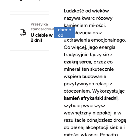
Ludzkość od wieków
nazywa kwarc różowy
Za
Przesyłka
kamieniem miłości,
standardowa
darmo
współczucia oraz
U ciebie w
od
uzdrawiania emocjonalnego.
2 dni!
150 zł
Co więcej, jego energia
tradycyjnie łączy się z
czakrą serca
, przez co
minerał ten skutecznie
wspiera budowanie
pozytywnych relacji z
otoczeniem. Wykorzystując
kamień afrykański średni
,
szybciej wyciszysz
wewnętrzny niepokój, a w
rezultacie odnajdziesz drogę
do pełnej akceptacji siebie i
miłości własnej. Ponadto