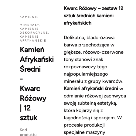
Kwarc Różowy – zestaw 12
sztuk średnich kamieni
KAMIENIE
I
afrykańskich
MINERAŁY
,
KAMIENIE
DEKORACYJNE
,
KAMIENIE
Delikatna, bladoróżowa
AFRYKAŃSKIE
barwa przechodząca w
Kamień
głębsze, różowo-czerwone
Afrykański
tony stanowi znak
rozpoznawczy tego
Średni
najpopularniejszego
-
minerału z grupy kwarców.
Kwarc
Kamień afrykański średni
w
odmianie różowej zachwyca
Różowy
swoją subtelną estetyką,
| 12
która kojarzy się z
sztuk
łagodnością i spokojem. W
procesie produkcji
Kod
specjalne maszyny
produktu: