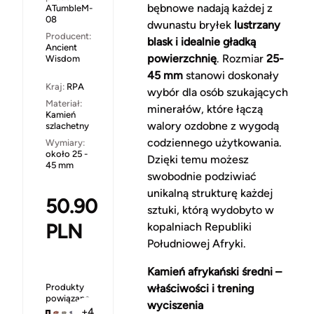
bębnowe nadają każdej z
ATumbleM-
08
dwunastu bryłek
lustrzany
Producent:
blask i idealnie gładką
Ancient
powierzchnię
. Rozmiar
25-
Wisdom
45 mm
stanowi doskonały
Kraj:
RPA
wybór dla osób szukających
Materiał:
minerałów, które łączą
Kamień
walory ozdobne z wygodą
szlachetny
codziennego użytkowania.
Wymiary:
około 25 -
Dzięki temu możesz
45 mm
swobodnie podziwiać
unikalną strukturę każdej
50.90
sztuki, którą wydobyto w
PLN
kopalniach Republiki
Południowej Afryki.
Kamień afrykański średni –
Produkty
właściwości i trening
powiązane
wyciszenia
+4