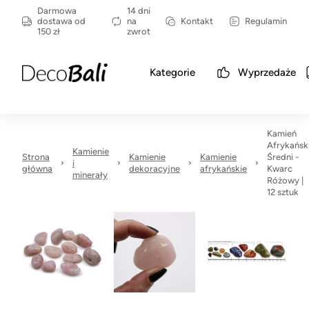
Darmowa
14 dni
dostawa od
na
Kontakt
Regulamin
150 zł
zwrot
Kategorie
Wyprzedaże
Kamień
Afrykańsk
Kamienie
Strona
Kamienie
Kamienie
Średni -
i
główna
dekoracyjne
afrykańskie
Kwarc
minerały
Różowy |
12 sztuk