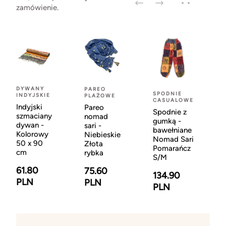
zamówienie.
DYWANY
PAREO
SPODNIE
INDYJSKIE
PLAŻOWE
CASUALOWE
Indyjski
Pareo
Spodnie z
szmaciany
nomad
gumką -
dywan -
sari -
bawełniane
Kolorowy
Niebieskie
Nomad Sari
50 x 90
Złota
Pomarańcz
cm
rybka
S/M
61.80
75.60
134.90
PLN
PLN
PLN