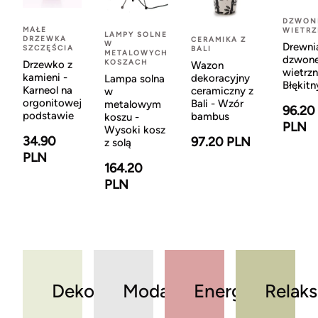
DZWON
MAŁE
WIETR
LAMPY SOLNE
DRZEWKA
CERAMIKA Z
W
Drewni
SZCZĘŚCIA
BALI
METALOWYCH
dzwon
KOSZACH
Drzewko z
Wazon
wietrzn
kamieni -
dekoracyjny
Lampa solna
Błękitn
Karneol na
ceramiczny z
w
orgonitowej
Bali - Wzór
metalowym
96.20
podstawie
bambus
koszu -
PLN
Wysoki kosz
34.90
97.20 PLN
z solą
PLN
164.20
PLN
Dekoracje
Moda
Energia
Relaks