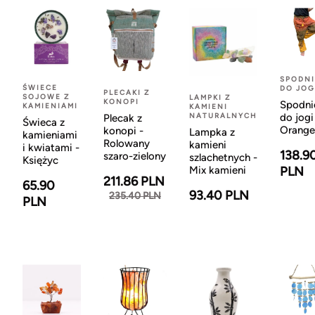
SPODNI
ŚWIECE
DO JOG
PLECAKI Z
SOJOWE Z
LAMPKI Z
KONOPI
Spodni
KAMIENIAMI
KAMIENI
NATURALNYCH
do jogi
Plecak z
Świeca z
Orange
konopi -
Lampka z
kamieniami
Rolowany
kamieni
i kwiatami -
138.9
szaro-zielony
szlachetnych -
Księżyc
Mix kamieni
PLN
211.86 PLN
65.90
93.40 PLN
235.40 PLN
PLN