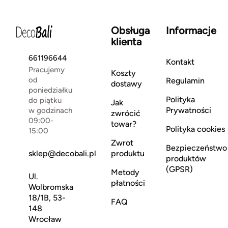
Obsługa
Informacje
klienta
661196644
Kontakt
Pracujemy
Koszty
od
Regulamin
dostawy
poniedziałku
Polityka
do piątku
Jak
Prywatności
w godzinach
zwrócić
09:00-
towar?
Polityka cookies
15:00
Zwrot
Bezpieczeństwo
sklep@decobali.pl
produktu
produktów
(GPSR)
Metody
Ul.
płatności
Wolbromska
18/1B, 53-
FAQ
148
Wrocław