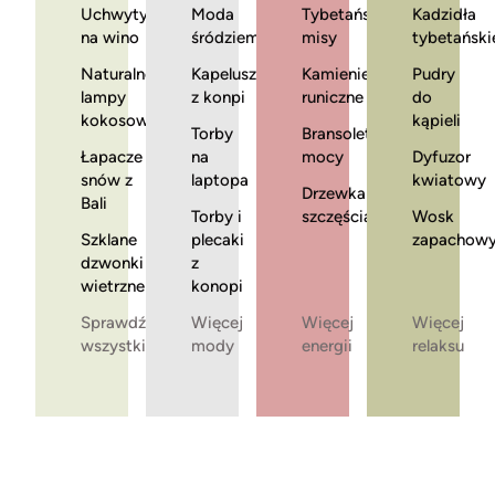
Uchwyty
Moda
Tybetańskie
Kadzidła
na wino
śródziemnomorska
misy
tybetański
Naturalne
Kapelusze
Kamienie
Pudry
lampy
z konpi
runiczne
do
kokosowe
kąpieli
Torby
Bransoletki
Łapacze
na
mocy
Dyfuzor
snów z
laptopa
kwiatowy
Drzewka
Bali
Torby i
szczęścia
Wosk
Szklane
plecaki
zapachow
dzwonki
z
wietrzne
konopi
Sprawdź
Więcej
Więcej
Więcej
wszystkie
mody
energii
relaksu