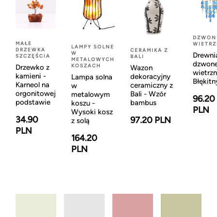
DZWON
MAŁE
WIETR
LAMPY SOLNE
DRZEWKA
CERAMIKA Z
W
Drewni
SZCZĘŚCIA
BALI
METALOWYCH
dzwon
KOSZACH
Drzewko z
Wazon
wietrzn
kamieni -
dekoracyjny
Lampa solna
Błękitn
Karneol na
ceramiczny z
w
orgonitowej
Bali - Wzór
metalowym
96.20
podstawie
bambus
koszu -
PLN
Wysoki kosz
34.90
97.20 PLN
z solą
PLN
164.20
PLN