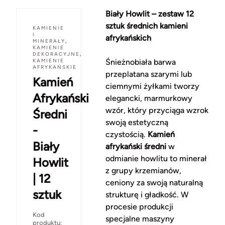
Biały Howlit – zestaw 12
sztuk średnich kamieni
KAMIENIE
I
afrykańskich
MINERAŁY
,
KAMIENIE
DEKORACYJNE
,
KAMIENIE
Śnieżnobiała barwa
AFRYKAŃSKIE
przeplatana szarymi lub
Kamień
ciemnymi żyłkami tworzy
Afrykański
elegancki, marmurkowy
wzór, który przyciąga wzrok
Średni
swoją estetyczną
-
czystością.
Kamień
Biały
afrykański średni
w
odmianie howlitu to minerał
Howlit
z grupy krzemianów,
| 12
ceniony za swoją naturalną
sztuk
strukturę i gładkość. W
procesie produkcji
Kod
specjalne maszyny
produktu: