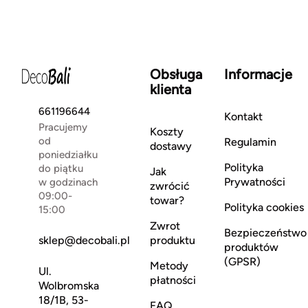
Obsługa
Informacje
klienta
661196644
Kontakt
Pracujemy
Koszty
od
Regulamin
dostawy
poniedziałku
Polityka
do piątku
Jak
Prywatności
w godzinach
zwrócić
09:00-
towar?
Polityka cookies
15:00
Zwrot
Bezpieczeństwo
sklep@decobali.pl
produktu
produktów
(GPSR)
Metody
Ul.
płatności
Wolbromska
18/1B, 53-
FAQ