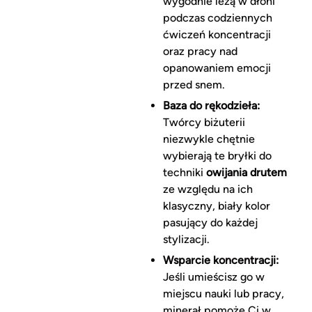
wygodnie leżą w dłoni
podczas codziennych
ćwiczeń koncentracji
oraz pracy nad
opanowaniem emocji
przed snem.
Baza do rękodzieła:
Twórcy biżuterii
niezwykle chętnie
wybierają te bryłki do
techniki
owijania drutem
ze względu na ich
klasyczny, biały kolor
pasujący do każdej
stylizacji.
Wsparcie koncentracji:
Jeśli umieścisz go w
miejscu nauki lub pracy,
minerał pomoże Ci w