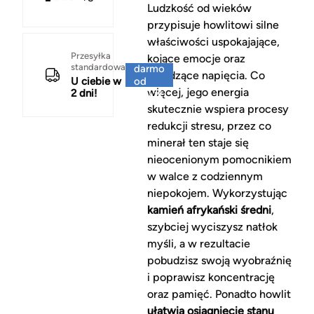
Ludzkość od wieków
przypisuje howlitowi silne
właściwości uspokajające,
Za
Przesyłka
kojące emocje oraz
standardowa
darmo
łagodzące napięcia. Co
U ciebie w
od
więcej, jego energia
2 dni!
150 zł
skutecznie wspiera procesy
redukcji stresu, przez co
minerał ten staje się
nieocenionym pomocnikiem
w walce z codziennym
niepokojem. Wykorzystując
kamień afrykański średni
,
szybciej wyciszysz natłok
myśli, a w rezultacie
pobudzisz swoją wyobraźnię
i poprawisz koncentrację
oraz pamięć. Ponadto howlit
ułatwia osiągnięcie stanu