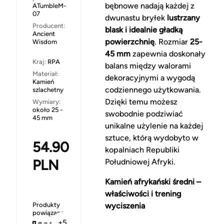
bębnowe nadają każdej z
ATumbleM-
07
dwunastu bryłek
lustrzany
Producent:
blask i idealnie gładką
Ancient
powierzchnię
. Rozmiar
25-
Wisdom
45 mm
zapewnia doskonały
Kraj:
RPA
balans między walorami
Materiał:
dekoracyjnymi a wygodą
Kamień
codziennego użytkowania.
szlachetny
Dzięki temu możesz
Wymiary:
około 25 -
swobodnie podziwiać
45 mm
unikalne użylenie na każdej
sztuce, którą wydobyto w
54.90
kopalniach Republiki
PLN
Południowej Afryki.
Kamień afrykański średni –
właściwości i trening
Produkty
wyciszenia
powiązane
+5