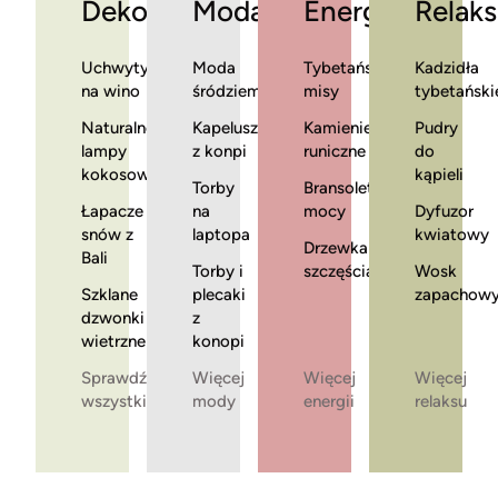
Dekoracje
Moda
Energia
Relaks
Uchwyty
Moda
Tybetańskie
Kadzidła
na wino
śródziemnomorska
misy
tybetański
Naturalne
Kapelusze
Kamienie
Pudry
lampy
z konpi
runiczne
do
kokosowe
kąpieli
Torby
Bransoletki
Łapacze
na
mocy
Dyfuzor
snów z
laptopa
kwiatowy
Drzewka
Bali
Torby i
szczęścia
Wosk
Szklane
plecaki
zapachow
dzwonki
z
wietrzne
konopi
Sprawdź
Więcej
Więcej
Więcej
wszystkie
mody
energii
relaksu