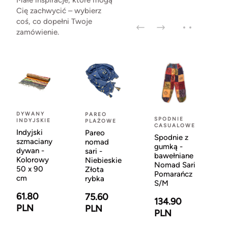
Małe inspiracje, które mogą
Cię zachwycić – wybierz
coś, co dopełni Twoje
zamówienie.
DYWANY
PAREO
SPODNIE
INDYJSKIE
PLAŻOWE
CASUALOWE
Indyjski
Pareo
Spodnie z
szmaciany
nomad
gumką -
dywan -
sari -
bawełniane
Kolorowy
Niebieskie
Nomad Sari
50 x 90
Złota
Pomarańcz
cm
rybka
S/M
61.80
75.60
134.90
PLN
PLN
PLN