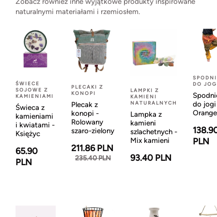
Zobacz również inne wyjątkowe produkty inspirowane
naturalnymi materiałami i rzemiosłem.
SPODNI
ŚWIECE
DO JOG
PLECAKI Z
SOJOWE Z
LAMPKI Z
KONOPI
Spodni
KAMIENIAMI
KAMIENI
NATURALNYCH
do jogi
Plecak z
Świeca z
Orange
konopi -
Lampka z
kamieniami
Rolowany
kamieni
i kwiatami -
138.9
szaro-zielony
szlachetnych -
Księżyc
Mix kamieni
PLN
211.86 PLN
65.90
93.40 PLN
235.40 PLN
PLN