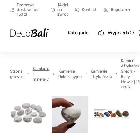
Darmowa
14 dni
dostawa od
na
Kontakt
Regulamin
150 zł
zwrot
Kategorie
Wyprzedaże
Kamień
Afrykańsk
Kamienie
Strona
Kamienie
Kamienie
Średni -
i
główna
dekoracyjne
afrykańskie
Biały
minerały
Howlit | 12
sztuk