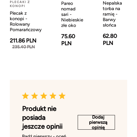
PLECAKI Z
Nepalska
Pareo
KONOPI
torba na
nomad
Plecak z
ramię -
sari -
konopi -
Barwy
Niebieskie
Rolowany
słońca
złe oko
Pomarańczowy
62.80
75.60
211.86 PLN
PLN
PLN
235.40 PLN
Produkt nie
posiada
Dodaj
pierwszą
jeszcze opinii
opinię
Bądź pierwszy - oceń