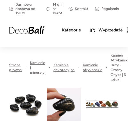
Darmowa
14 dni
dostawa od
na
Kontakt
Regulamin
150 zł
zwrot
Kategorie
Wyprzedaże
Kamień
Afrykańsk
Kamienie
Strona
Kamienie
Kamienie
Duży -
i
główna
dekoracyjne
afrykańskie
Czarny
minerały
Onyks | 6
sztuk