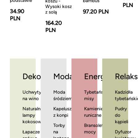
podstawie
bambus
koszu -
PLN
Wysoki kosz
34.90
97.20 PLN
z solą
PLN
164.20
PLN
Dekoracje
Moda
Energia
Relaks
Uchwyty
Moda
Tybetańskie
Kadzidła
na wino
śródziemnomorska
misy
tybetański
Naturalne
Kapelusze
Kamienie
Pudry
lampy
z konpi
runiczne
do
kokosowe
kąpieli
Torby
Bransoletki
Łapacze
na
mocy
Dyfuzor