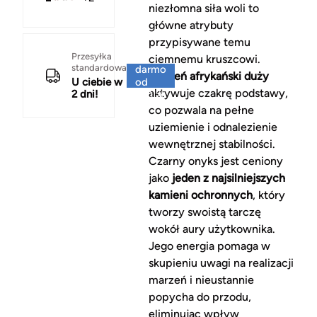
niezłomna siła woli to
główne atrybuty
przypisywane temu
Za
Przesyłka
ciemnemu kruszcowi.
standardowa
darmo
Kamień afrykański duży
U ciebie w
od
aktywuje czakrę podstawy,
2 dni!
150 zł
co pozwala na pełne
uziemienie i odnalezienie
wewnętrznej stabilności.
Czarny onyks jest ceniony
jako
jeden z najsilniejszych
kamieni ochronnych
, który
tworzy swoistą tarczę
wokół aury użytkownika.
Jego energia pomaga w
skupieniu uwagi na realizacji
marzeń i nieustannie
popycha do przodu,
eliminując wpływ