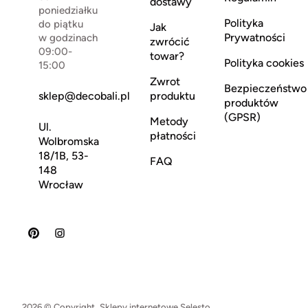
dostawy
poniedziałku
Polityka
do piątku
Jak
Prywatności
w godzinach
zwrócić
09:00-
towar?
Polityka cookies
15:00
Zwrot
Bezpieczeństwo
sklep@decobali.pl
produktu
produktów
(GPSR)
Metody
Ul.
płatności
Wolbromska
18/1B, 53-
FAQ
148
Wrocław
2026 © Copyright.
Sklepy internetowe Selesto