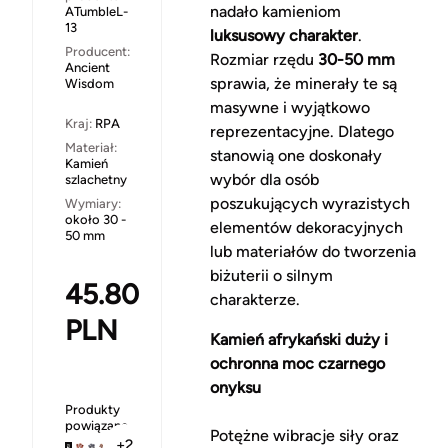
nadało kamieniom
ATumbleL-
13
luksusowy charakter
.
Producent:
Rozmiar rzędu
30-50 mm
Ancient
sprawia, że minerały te są
Wisdom
masywne i wyjątkowo
Kraj:
RPA
reprezentacyjne. Dlatego
Materiał:
stanowią one doskonały
Kamień
wybór dla osób
szlachetny
poszukujących wyrazistych
Wymiary:
około 30 -
elementów dekoracyjnych
50 mm
lub materiałów do tworzenia
biżuterii o silnym
45.80
charakterze.
PLN
Kamień afrykański duży i
ochronna moc czarnego
onyksu
Produkty
powiązane
Potężne wibracje siły oraz
+2