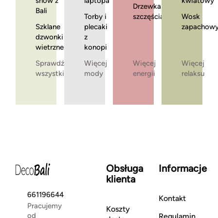
snów z
laptopa
kwiatowy
Drzewka
Bali
Torby i
szczęścia
Wosk
Szklane
plecaki
zapachow
dzwonki
z
wietrzne
konopi
Sprawdź
Więcej
Więcej
Więcej
wszystkie
mody
energii
relaksu
Obsługa
Informacje
klienta
661196644
Kontakt
Pracujemy
Koszty
od
Regulamin