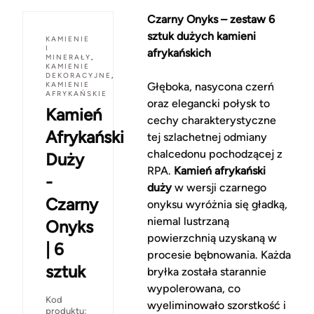
Czarny Onyks – zestaw 6
sztuk dużych kamieni
KAMIENIE
I
afrykańskich
MINERAŁY
,
KAMIENIE
DEKORACYJNE
,
KAMIENIE
Głęboka, nasycona czerń
AFRYKAŃSKIE
oraz elegancki połysk to
Kamień
cechy charakterystyczne
Afrykański
tej szlachetnej odmiany
chalcedonu pochodzącej z
Duży
RPA.
Kamień afrykański
-
duży
w wersji czarnego
Czarny
onyksu wyróżnia się gładką,
niemal lustrzaną
Onyks
powierzchnią uzyskaną w
| 6
procesie bębnowania. Każda
sztuk
bryłka została starannie
wypolerowana, co
Kod
wyeliminowało szorstkość i
produktu: