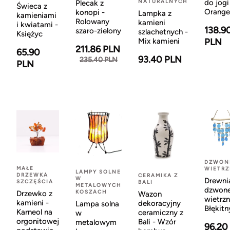
NATURALNYCH
do jogi
Plecak z
Świeca z
Orange
konopi -
Lampka z
kamieniami
Rolowany
kamieni
i kwiatami -
138.9
szaro-zielony
szlachetnych -
Księżyc
Mix kamieni
PLN
211.86 PLN
65.90
93.40 PLN
235.40 PLN
PLN
DZWON
MAŁE
WIETR
LAMPY SOLNE
DRZEWKA
CERAMIKA Z
W
Drewni
SZCZĘŚCIA
BALI
METALOWYCH
dzwon
KOSZACH
Drzewko z
Wazon
wietrzn
kamieni -
dekoracyjny
Lampa solna
Błękitn
Karneol na
ceramiczny z
w
orgonitowej
Bali - Wzór
metalowym
96.20