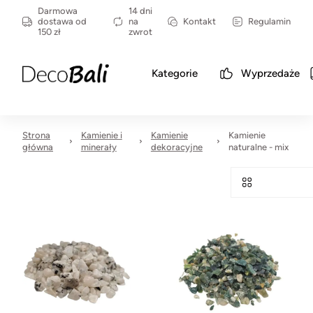
Darmowa
14 dni
dostawa od
na
Kontakt
Regulamin
150 zł
zwrot
Kategorie
Wyprzedaże
Strona
Kamienie i
Kamienie
Kamienie
główna
minerały
dekoracyjne
naturalne - mix