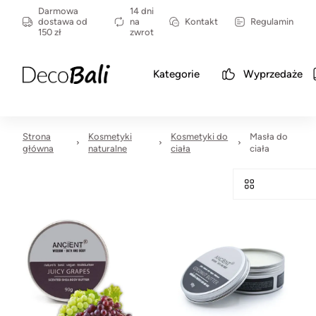
Darmowa
14 dni
dostawa od
na
Kontakt
Regulamin
150 zł
zwrot
Kategorie
Wyprzedaże
Strona
Kosmetyki
Kosmetyki do
Masła do
główna
naturalne
ciała
ciała