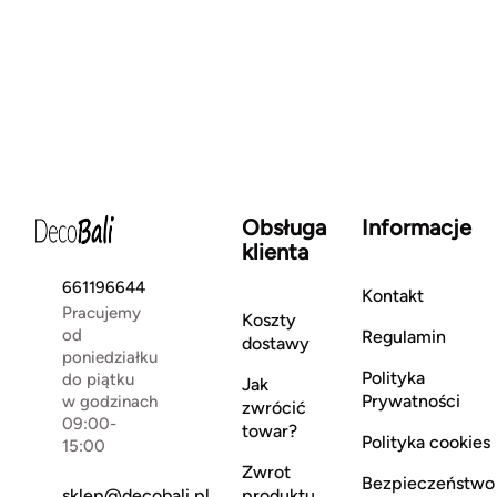
Obsługa
Informacje
klienta
661196644
Kontakt
Pracujemy
Koszty
od
Regulamin
dostawy
poniedziałku
Polityka
do piątku
Jak
Prywatności
w godzinach
zwrócić
09:00-
towar?
Polityka cookies
15:00
Zwrot
Bezpieczeństwo
sklep@decobali.pl
produktu