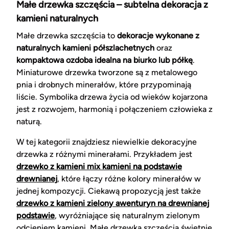
Małe drzewka szczęścia – subtelna dekoracja z
kamieni naturalnych
Małe drzewka szczęścia to
dekoracje wykonane z
naturalnych kamieni półszlachetnych
oraz
kompaktowa ozdoba idealna na biurko lub półkę
.
Miniaturowe drzewka tworzone są z metalowego
pnia i drobnych minerałów, które przypominają
liście. Symbolika drzewa życia od wieków kojarzona
jest z rozwojem, harmonią i połączeniem człowieka z
naturą.
W tej kategorii znajdziesz niewielkie dekoracyjne
drzewka z różnymi minerałami. Przykładem jest
drzewko z kamieni mix kamieni na podstawie
drewnianej
, które łączy różne kolory minerałów w
jednej kompozycji. Ciekawą propozycją jest także
drzewko z kamieni zielony awenturyn na drewnianej
podstawie
, wyróżniające się naturalnym zielonym
odcieniem kamieni. Małe drzewka szczęścia świetnie