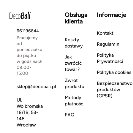
Obsługa
Informacje
klienta
661196644
Kontakt
Pracujemy
Koszty
od
Regulamin
dostawy
poniedziałku
Polityka
do piątku
Jak
Prywatności
w godzinach
zwrócić
09:00-
towar?
Polityka cookies
15:00
Zwrot
Bezpieczeństwo
sklep@decobali.pl
produktu
produktów
(GPSR)
Metody
Ul.
płatności
Wolbromska
18/1B, 53-
FAQ
148
Wrocław