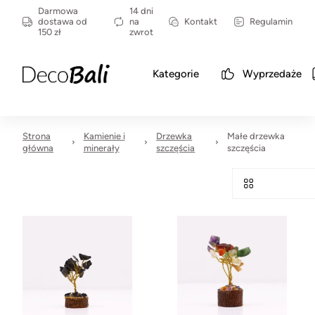
Darmowa
14 dni
dostawa od
na
Kontakt
Regulamin
150 zł
zwrot
Kategorie
Wyprzedaże
Strona
Kamienie i
Drzewka
Małe drzewka
główna
minerały
szczęścia
szczęścia