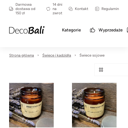
Darmowa
14 dni
dostawa od
na
Kontakt
Regulamin
150 zł
zwrot
Kategorie
Wyprzedaże
Strona główna
Świece i kadzidła
Świece sojowe