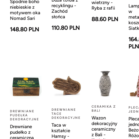
Spodnie boho
wietrzny -
recyklingu -
Lamp
niebieskie z
Ryba z rafii
Zachód
w
motywem oka
słońca
met
Nomad Sari
88.60 PLN
kosz
110.80 PLN
Siatk
148.80 PLN
164
PLN
CERAMIKA Z
PLEC
DREWNIANE
BALI
DREWNIANE
JEDN
TACE
PUDEŁKA
Wazon
DEKORACYJNE
Plec
DEKORACYJNE
dekoracyjny
jedn
Taca w
Drewniane
ceramiczny
Beż
kształcie
pudełko z
z Bali -
Róż
Hamsy -
ceramiczną