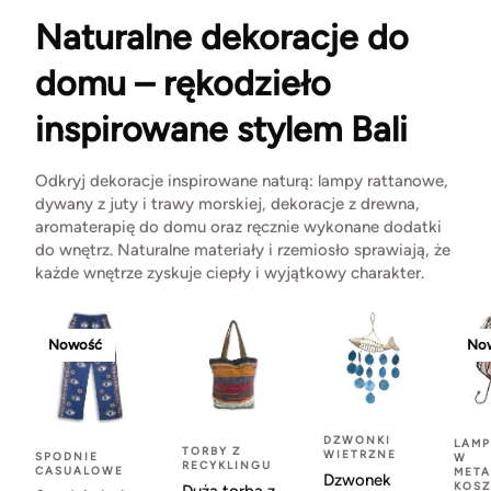
Naturalne dekoracje do
domu – rękodzieło
inspirowane stylem Bali
Odkryj dekoracje inspirowane naturą: lampy rattanowe,
dywany z juty i trawy morskiej, dekoracje z drewna,
aromaterapię do domu oraz ręcznie wykonane dodatki
do wnętrz. Naturalne materiały i rzemiosło sprawiają, że
każde wnętrze zyskuje ciepły i wyjątkowy charakter.
Nowość
No
DZWONKI
LAMP
TORBY Z
WIETRZNE
SPODNIE
W
RECYKLINGU
CASUALOWE
MET
Dzwonek
KOS
Duża torba z