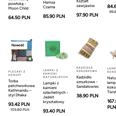
Kształt
Hamsa
powłoką -
zawijasów
84.
Czarna
Moon Child
99.
97.90 PLN
85.90 PLN
64.50 PLN
Nowość
KADZIDŁA
LAMP
LAMPKI Z
SZNURKOWE
PLECAKI Z
KOK
KAMIENI
KONOPI
Kadzidło
NATURALNYCH
Natu
Torba
sznurkowe -
lamp
Lampki z
patchworkowa
Sandałowiec
koko
kamieni
Kathmandu –
Twis
szlachetnych -
styl Dhaka
38.90 PLN
Jadeit
167
kryształowy
93.42 PLN
PLN
103.80 PLN
93.40 PLN