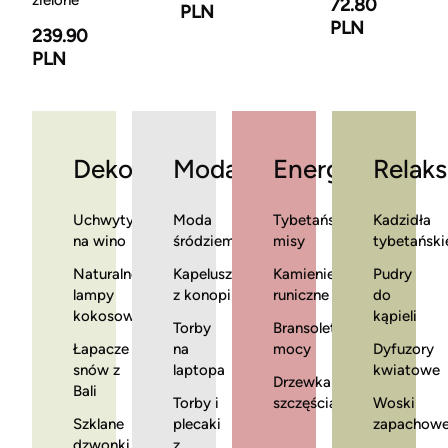
zielone
72.80
PLN
PLN
239.90
PLN
Dekoracje
Moda
Energia
Relaks
Uchwyty
Moda
Tybetańskie
Kadzidła
na wino
śródziemnomorska
misy
tybetański
Naturalne
Kapelusze
Kamienie
Pudry
lampy
z konopi
runiczne
do
kokosowe
kąpieli
Torby
Bransoletki
Łapacze
na
mocy
Dyfuzory
snów z
laptopa
kwiatowe
Drzewka
Bali
Torby i
szczęścia
Woski
Szklane
plecaki
zapachow
dzwonki
z