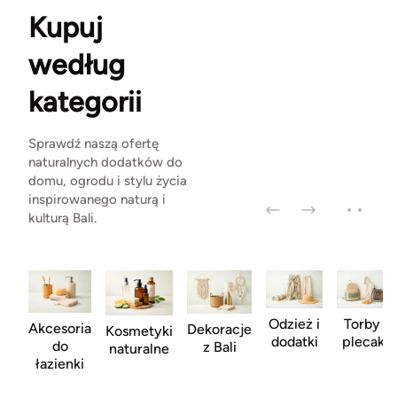
Kupuj
według
kategorii
Sprawdź naszą ofertę
naturalnych dodatków do
domu, ogrodu i stylu życia
inspirowanego naturą i
kulturą Bali.
Odzież i
Torby i
Akcesoria
Dekoracje
Kosmetyki
dodatki
plecaki
do
z Bali
naturalne
łazienki