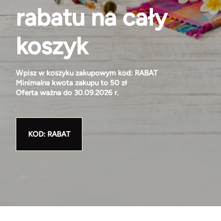
rabatu na cały
koszyk
Wpisz w koszyku zakupowym kod:
RABAT
Minimalna kwota zakupu to 50 zł
Oferta ważna do 30.09.2026 r.
KOD: RABAT