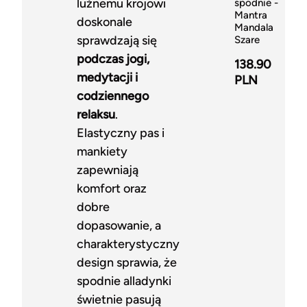
luźnemu krojowi
spodnie -
Mantra
doskonale
Mandala
sprawdzają się
Szare
podczas jogi,
138.90
medytacji i
PLN
codziennego
relaksu
.
Elastyczny pas i
mankiety
zapewniają
komfort oraz
dobre
dopasowanie, a
charakterystyczny
design sprawia, że
spodnie alladynki
świetnie pasują