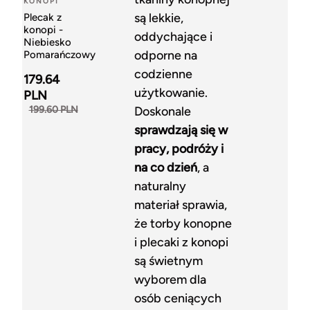
KONOPI
są lekkie,
Plecak z
konopi -
oddychające i
Niebiesko
odporne na
Pomarańczowy
codzienne
179.64
użytkowanie.
PLN
199.60 PLN
Doskonale
sprawdzają się w
pracy, podróży i
na co dzień
, a
naturalny
materiał sprawia,
że torby konopne
i plecaki z konopi
są świetnym
wyborem dla
osób ceniących