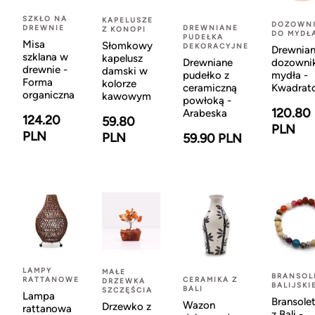
SZKŁO NA
KAPELUSZE
DOZOWNI
DREWNIE
DREWNIANE
Z KONOPI
DO MYDŁ
PUDEŁKA
Misa
Słomkowy
DEKORACYJNE
Drewnia
szklana w
kapelusz
Drewniane
dozowni
drewnie -
damski w
pudełko z
mydła -
Forma
kolorze
ceramiczną
Kwadrat
organiczna
kawowym
powłoką -
120.80
Arabeska
124.20
59.80
PLN
PLN
PLN
59.90 PLN
LAMPY
MAŁE
BRANSOL
RATTANOWE
CERAMIKA Z
DRZEWKA
BALIJSKI
BALI
SZCZĘŚCIA
Lampa
Bransole
Wazon
Drzewko z
rattanowa
z Bali -