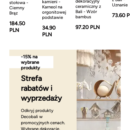
dekoracyjny
kamieni -
stołowa -
Uznanie
ceramiczny z
Karneol na
Ciemny
Bali - Wzór
orgonitowej
Brąz
73.60 
bambus
podstawie
184.50
97.20 PLN
34.90
PLN
PLN
-15% na
wybrane
produkty
Strefa
rabatów i
wyprzedaży
Odkryj produkty
Decobali w
promocyjnych cenach.
Wybrane dekoracje,