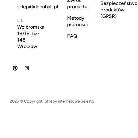
Zwrot
Bezpieczeństwo
sklep@decobali.pl
produktu
produktów
(GPSR)
Metody
Ul.
płatności
Wolbromska
18/1B, 53-
FAQ
148
Wrocław
2026 © Copyright.
Sklepy internetowe Selesto