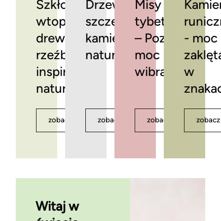
Szkło
Drzewka
Misy
Kamie
wtopione w
szczęścia z
tybetańskie
runic
drewno -
kamieni
– Poznaj
- moc
rzeźba
naturalnych
moc
zaklęt
inspirowana
wibracji
w
naturą
znaka
zobacz
zobacz
zobacz
zobacz
Witaj w