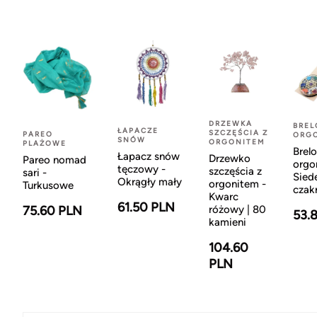
DRZEWKA
BREL
ŁAPACZE
SZCZĘŚCIA Z
PAREO
ORG
SNÓW
ORGONITEM
PLAŻOWE
Brel
Łapacz snów
Drzewko
Pareo nomad
orgo
tęczowy -
szczęścia z
sari -
Sied
Okrągły mały
orgonitem -
Turkusowe
czak
Kwarc
61.50 PLN
75.60 PLN
różowy | 80
53.
kamieni
104.60
PLN