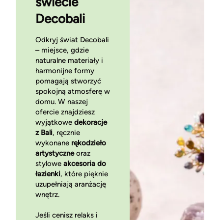
świecie
Decobali
Odkryj świat Decobali
– miejsce, gdzie
naturalne materiały i
harmonijne formy
pomagają stworzyć
spokojną atmosferę w
domu. W naszej
ofercie znajdziesz
wyjątkowe
dekoracje
z Bali
, ręcznie
wykonane
rękodzieło
artystyczne
oraz
stylowe
akcesoria do
łazienki
, które pięknie
uzupełniają aranżację
wnętrz.
Jeśli cenisz relaks i