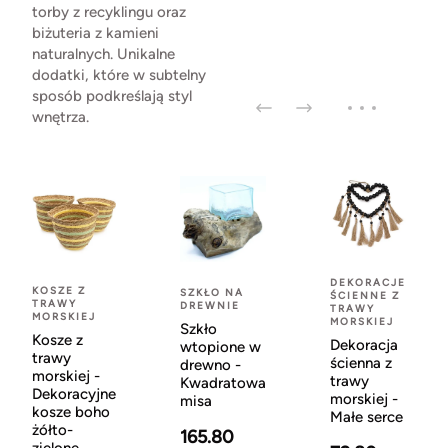
torby z recyklingu oraz
biżuteria z kamieni
naturalnych. Unikalne
dodatki, które w subtelny
sposób podkreślają styl
wnętrza.
DEKORACJE
KOSZE Z
SZKŁO NA
ŚCIENNE Z
TRAWY
DREWNIE
TRAWY
MORSKIEJ
MORSKIEJ
Szkło
Kosze z
Dekoracja
wtopione w
trawy
ścienna z
drewno -
morskiej -
trawy
Kwadratowa
Dekoracyjne
morskiej -
misa
kosze boho
Małe serce
żółto-
165.80