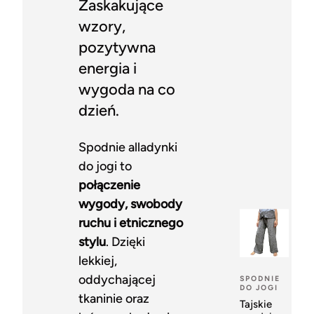
Zaskakujące
wzory,
pozytywna
energia i
wygoda na co
dzień.
Spodnie alladynki
do jogi to
połączenie
wygody, swobody
ruchu i etnicznego
stylu
. Dzięki
lekkiej,
oddychającej
SPODNIE
DO JOGI
tkaninie oraz
Tajskie