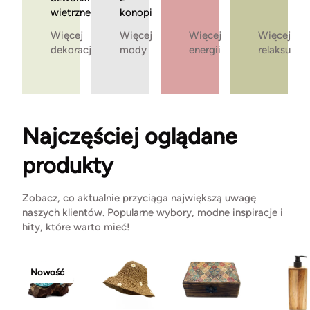
wietrzne
konopi
Więcej
Więcej
Więcej
Więcej
dekoracji
mody
energii
relaksu
Najczęściej oglądane
produkty
Zobacz, co aktualnie przyciąga największą uwagę
naszych klientów. Popularne wybory, modne inspiracje i
hity, które warto mieć!
Nowość