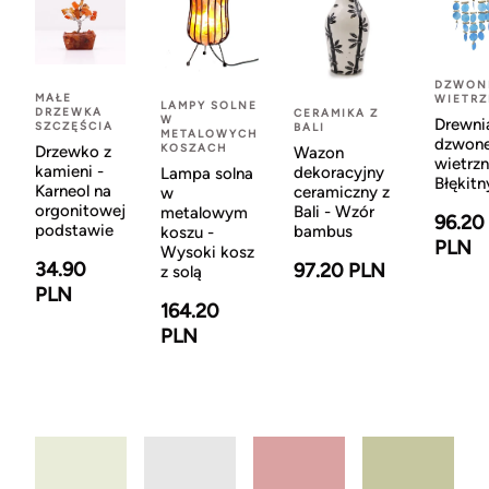
DZWON
MAŁE
WIETR
LAMPY SOLNE
DRZEWKA
CERAMIKA Z
W
Drewni
SZCZĘŚCIA
BALI
METALOWYCH
dzwon
KOSZACH
Drzewko z
Wazon
wietrzn
kamieni -
dekoracyjny
Lampa solna
Błękitn
Karneol na
ceramiczny z
w
orgonitowej
Bali - Wzór
metalowym
96.20
podstawie
bambus
koszu -
PLN
Wysoki kosz
34.90
97.20 PLN
z solą
PLN
164.20
PLN