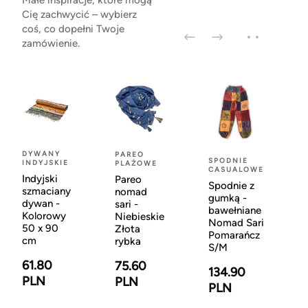
Małe inspiracje, które mogą
Cię zachwycić – wybierz
coś, co dopełni Twoje
zamówienie.
DYWANY
PAREO
SPODNIE
INDYJSKIE
PLAŻOWE
CASUALOWE
Indyjski
Pareo
Spodnie z
szmaciany
nomad
gumką -
dywan -
sari -
bawełniane
Kolorowy
Niebieskie
Nomad Sari
50 x 90
Złota
Pomarańcz
cm
rybka
S/M
61.80
75.60
134.90
PLN
PLN
PLN