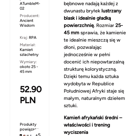
bębnowe nadają każdej z
ATumbleM-
02
dwunastu bryłek
lustrzany
Producent:
blask i idealnie gładką
Ancient
powierzchnię
. Rozmiar
25-
Wisdom
45 mm
sprawia, że kamienie
Kraj:
RPA
te idealnie mieszczą się w
Materiał:
dłoni, pozwalając
Kamień
jednocześnie w pełni
szlachetny
docenić ich niepowtarzalną
Wymiary:
około 25 -
strukturę kolorystyczną.
45 mm
Dzięki temu każda sztuka
wydobyta w Republice
52.90
Południowej Afryki staje się
PLN
małym, naturalnym dziełem
sztuki.
Kamień afrykański średni –
Produkty
właściwości i trening
powiązane
wyciszenia
+5