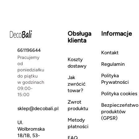
Obsługa
Informacje
klienta
661196644
Kontakt
Pracujemy
Koszty
od
Regulamin
dostawy
poniedziałku
Polityka
do piątku
Jak
Prywatności
w godzinach
zwrócić
09:00-
towar?
Polityka cookies
15:00
Zwrot
Bezpieczeństwo
sklep@decobali.pl
produktu
produktów
(GPSR)
Metody
Ul.
płatności
Wolbromska
18/1B, 53-
FAQ