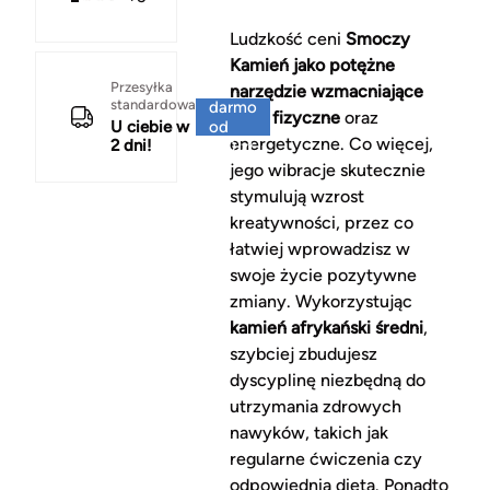
Ludzkość ceni
Smoczy
Kamień jako potężne
Za
Przesyłka
narzędzie wzmacniające
standardowa
darmo
ciało fizyczne
oraz
U ciebie w
od
energetyczne. Co więcej,
2 dni!
150 zł
jego wibracje skutecznie
stymulują wzrost
kreatywności, przez co
łatwiej wprowadzisz w
swoje życie pozytywne
zmiany. Wykorzystując
kamień afrykański średni
,
szybciej zbudujesz
dyscyplinę niezbędną do
utrzymania zdrowych
nawyków, takich jak
regularne ćwiczenia czy
odpowiednia dieta. Ponadto