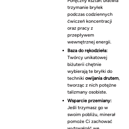
Poręczny kształt ułatwia
trzymanie bryłek
podczas codziennych
ćwiczeń koncentracji
oraz pracy z
przepływem
wewnętrznej energii.
Baza do rękodzieła:
Twórcy unikatowej
biżuterii chętnie
wybierają te bryłki do
techniki
owijania drutem
,
tworząc z nich potężne
talizmany osobiste.
Wsparcie przemiany:
Jeśli trzymasz go w
swoim pobliżu, minerał
pomoże Ci zachować
wytrwałość we