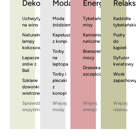
Dekoracje
Moda
Energia
Relaks
Uchwyty
Moda
Tybetańskie
Kadzidła
na wino
śródziemnomorska
misy
tybetański
Naturalne
Kapelusze
Kamienie
Pudry
lampy
z konpi
runiczne
do
kokosowe
kąpieli
Torby
Bransoletki
Łapacze
na
mocy
Dyfuzor
snów z
laptopa
kwiatowy
Drzewka
Bali
Torby i
szczęścia
Wosk
Szklane
plecaki
zapachow
dzwonki
z
wietrzne
konopi
Sprawdź
Więcej
Więcej
Więcej
wszystkie
mody
energii
relaksu