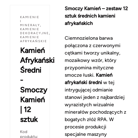
Smoczy Kamień – zestaw 12
sztuk średnich kamieni
KAMIENIE
I
afrykańskich
MINERAŁY
,
KAMIENIE
DEKORACYJNE
,
KAMIENIE
Ciemnozielona barwa
AFRYKAŃSKIE
połączona z czerwonymi
Kamień
cętkami tworzy unikalny,
Afrykański
mozaikowy wzór, który
przypomina mityczne
Średni
smocze łuski.
Kamień
-
afrykański średni
w tej
Smoczy
intrygującej odmianie
stanowi jeden z najbardziej
Kamień
wyrazistych wizualnie
| 12
minerałów pochodzących z
sztuk
bogatych złóż RPA. W
procesie produkcji
Kod
specjalne maszyny
produktu: