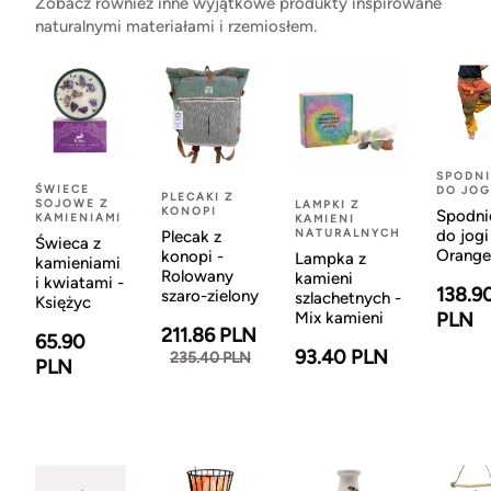
Zobacz również inne wyjątkowe produkty inspirowane
naturalnymi materiałami i rzemiosłem.
SPODNI
ŚWIECE
DO JOG
PLECAKI Z
SOJOWE Z
LAMPKI Z
KONOPI
Spodni
KAMIENIAMI
KAMIENI
NATURALNYCH
do jogi
Plecak z
Świeca z
Orange
konopi -
Lampka z
kamieniami
Rolowany
kamieni
i kwiatami -
138.9
szaro-zielony
szlachetnych -
Księżyc
Mix kamieni
PLN
211.86 PLN
65.90
93.40 PLN
235.40 PLN
PLN