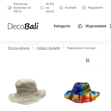
Darmowa
14 dni
dostawa od
na
Kontakt
Regulamin
150 zł
zwrot
Kategorie
Wyprzedaże
Strona główna
Odzież i dodatki
Kapelusze z konopi