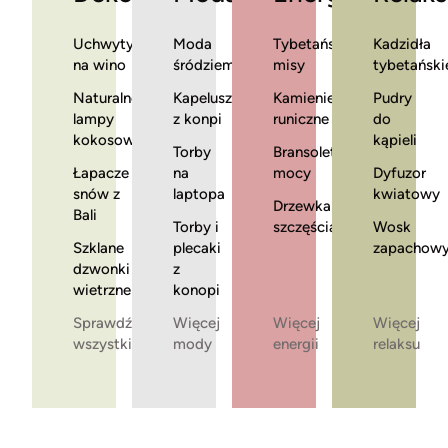
Uchwyty
Moda
Tybetańskie
Kadzidła
na wino
śródziemnomorska
misy
tybetański
Naturalne
Kapelusze
Kamienie
Pudry
lampy
z konpi
runiczne
do
kokosowe
kąpieli
Torby
Bransoletki
Łapacze
na
mocy
Dyfuzor
snów z
laptopa
kwiatowy
Drzewka
Bali
Torby i
szczęścia
Wosk
Szklane
plecaki
zapachow
dzwonki
z
wietrzne
konopi
Sprawdź
Więcej
Więcej
Więcej
wszystkie
mody
energii
relaksu