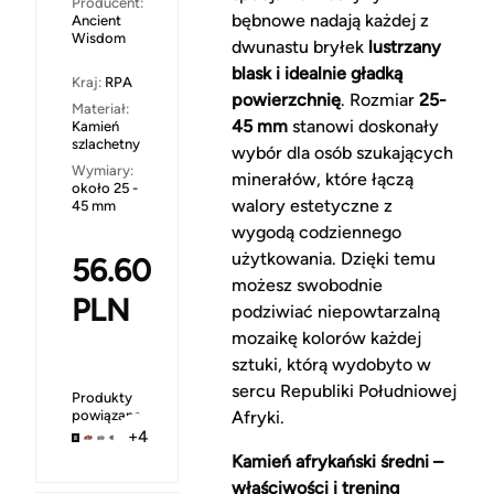
Producent:
bębnowe nadają każdej z
Ancient
Wisdom
dwunastu bryłek
lustrzany
blask i idealnie gładką
Kraj:
RPA
powierzchnię
. Rozmiar
25-
Materiał:
45 mm
stanowi doskonały
Kamień
szlachetny
wybór dla osób szukających
Wymiary:
minerałów, które łączą
około 25 -
walory estetyczne z
45 mm
wygodą codziennego
użytkowania. Dzięki temu
56.60
możesz swobodnie
PLN
podziwiać niepowtarzalną
mozaikę kolorów każdej
sztuki, którą wydobyto w
sercu Republiki Południowej
Produkty
powiązane
Afryki.
+4
Kamień afrykański średni –
właściwości i trening