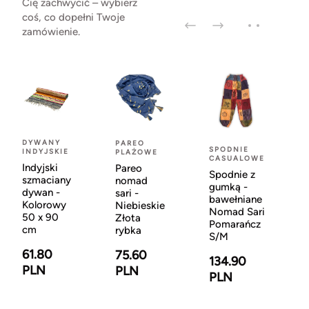
Cię zachwycić – wybierz
coś, co dopełni Twoje
zamówienie.
DYWANY
PAREO
SPODNIE
INDYJSKIE
PLAŻOWE
CASUALOWE
Indyjski
Pareo
Spodnie z
szmaciany
nomad
gumką -
dywan -
sari -
bawełniane
Kolorowy
Niebieskie
Nomad Sari
50 x 90
Złota
Pomarańcz
cm
rybka
S/M
61.80
75.60
134.90
PLN
PLN
PLN