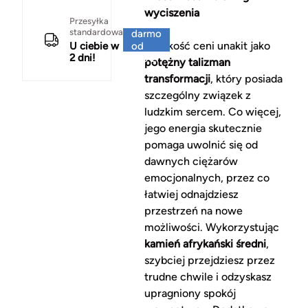
wyciszenia
Za
Przesyłka
standardowa
darmo
Ludzkość ceni unakit jako
U ciebie w
od
2 dni!
150 zł
potężny talizman
transformacji
, który posiada
szczególny związek z
ludzkim sercem. Co więcej,
jego energia skutecznie
pomaga uwolnić się od
dawnych ciężarów
emocjonalnych, przez co
łatwiej odnajdziesz
przestrzeń na nowe
możliwości. Wykorzystując
kamień afrykański średni
,
szybciej przejdziesz przez
trudne chwile i odzyskasz
upragniony spokój