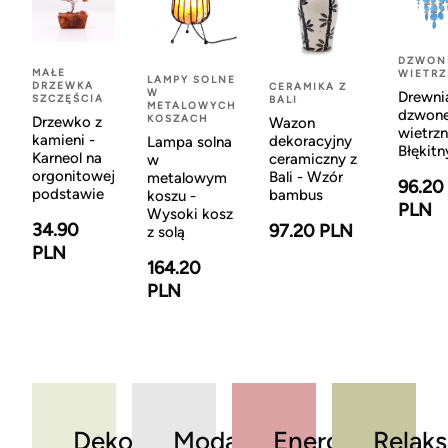
DZWON
MAŁE
WIETR
LAMPY SOLNE
DRZEWKA
CERAMIKA Z
W
Drewni
SZCZĘŚCIA
BALI
METALOWYCH
dzwon
KOSZACH
Drzewko z
Wazon
wietrzn
kamieni -
dekoracyjny
Lampa solna
Błękitn
Karneol na
ceramiczny z
w
orgonitowej
Bali - Wzór
metalowym
96.20
podstawie
bambus
koszu -
PLN
Wysoki kosz
34.90
97.20 PLN
z solą
PLN
164.20
PLN
Dekoracje
Moda
Energia
Relaks