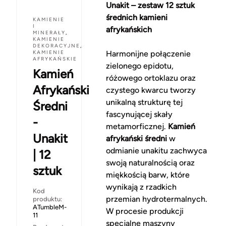
Unakit – zestaw 12 sztuk
średnich kamieni
KAMIENIE
I
afrykańskich
MINERAŁY
,
KAMIENIE
DEKORACYJNE
,
KAMIENIE
Harmonijne połączenie
AFRYKAŃSKIE
zielonego epidotu,
Kamień
różowego ortoklazu oraz
Afrykański
czystego kwarcu tworzy
unikalną strukturę tej
Średni
fascynującej skały
-
metamorficznej.
Kamień
Unakit
afrykański średni
w
odmianie unakitu zachwyca
| 12
swoją naturalnością oraz
sztuk
miękkością barw, które
wynikają z rzadkich
Kod
przemian hydrotermalnych.
produktu:
ATumbleM-
W procesie produkcji
11
specjalne maszyny