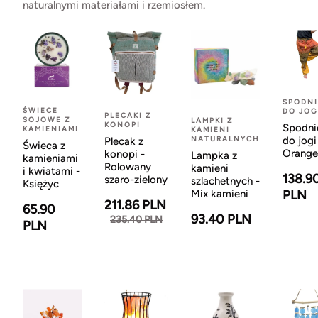
naturalnymi materiałami i rzemiosłem.
SPODNI
ŚWIECE
DO JOG
PLECAKI Z
SOJOWE Z
LAMPKI Z
KONOPI
Spodni
KAMIENIAMI
KAMIENI
NATURALNYCH
do jogi
Plecak z
Świeca z
Orange
konopi -
Lampka z
kamieniami
Rolowany
kamieni
i kwiatami -
138.9
szaro-zielony
szlachetnych -
Księżyc
Mix kamieni
PLN
211.86 PLN
65.90
93.40 PLN
235.40 PLN
PLN