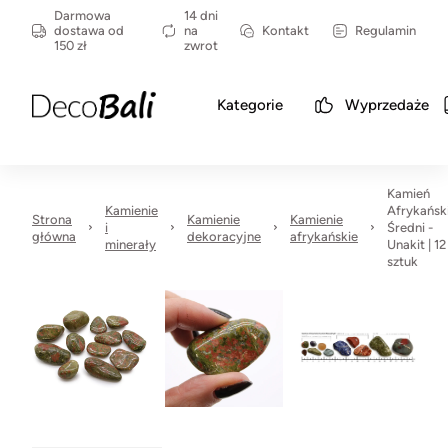
Darmowa
14 dni
dostawa od
na
Kontakt
Regulamin
150 zł
zwrot
Kategorie
Wyprzedaże
Kamień
Kamienie
Afrykańsk
Strona
Kamienie
Kamienie
i
Średni -
główna
dekoracyjne
afrykańskie
minerały
Unakit | 12
sztuk