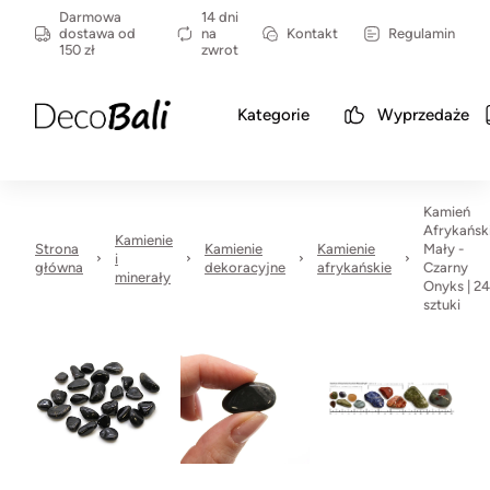
Darmowa
14 dni
dostawa od
na
Kontakt
Regulamin
150 zł
zwrot
Kategorie
Wyprzedaże
Kamień
Afrykańsk
Kamienie
Strona
Kamienie
Kamienie
Mały -
i
główna
dekoracyjne
afrykańskie
Czarny
minerały
Onyks | 24
sztuki