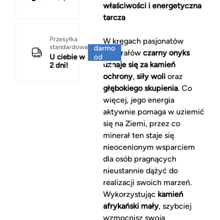
właściwości i energetyczna
tarcza
Za
Przesyłka
W kręgach pasjonatów
standardowa
darmo
minerałów
czarny onyks
U ciebie w
od
uznaje się za kamień
2 dni!
150 zł
ochrony
,
siły woli
oraz
głębokiego skupienia
. Co
więcej, jego energia
aktywnie pomaga w uziemić
się na Ziemi, przez co
minerał ten staje się
nieocenionym wsparciem
dla osób pragnących
nieustannie dążyć do
realizacji swoich marzeń.
Wykorzystując
kamień
afrykański mały
, szybciej
wzmocnisz swoją