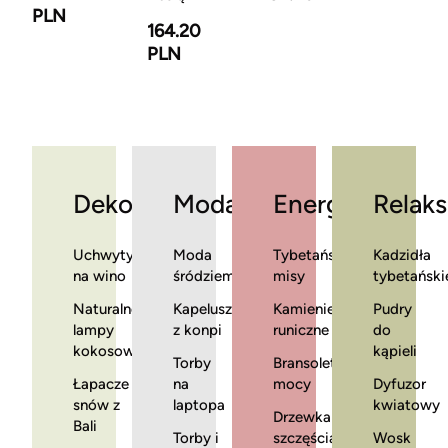
PLN
164.20
PLN
Dekoracje
Moda
Energia
Relaks
Uchwyty
Moda
Tybetańskie
Kadzidła
na wino
śródziemnomorska
misy
tybetański
Naturalne
Kapelusze
Kamienie
Pudry
lampy
z konpi
runiczne
do
kokosowe
kąpieli
Torby
Bransoletki
Łapacze
na
mocy
Dyfuzor
snów z
laptopa
kwiatowy
Drzewka
Bali
Torby i
szczęścia
Wosk