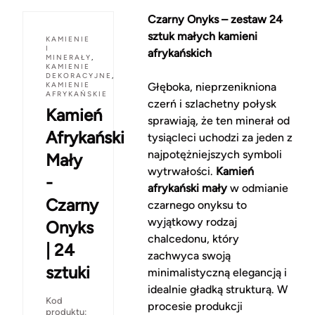
Czarny Onyks – zestaw 24
sztuk małych kamieni
KAMIENIE
I
afrykańskich
MINERAŁY
,
KAMIENIE
DEKORACYJNE
,
KAMIENIE
Głęboka, nieprzenikniona
AFRYKAŃSKIE
czerń i szlachetny połysk
Kamień
sprawiają, że ten minerał od
Afrykański
tysiącleci uchodzi za jeden z
najpotężniejszych symboli
Mały
wytrwałości.
Kamień
-
afrykański mały
w odmianie
Czarny
czarnego onyksu to
wyjątkowy rodzaj
Onyks
chalcedonu, który
| 24
zachwyca swoją
sztuki
minimalistyczną elegancją i
idealnie gładką strukturą. W
Kod
procesie produkcji
produktu: