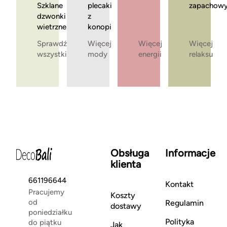
Szklane
plecaki
zapachow
dzwonki
z
wietrzne
konopi
Sprawdź
Więcej
Więcej
Więcej
wszystkie
mody
energii
relaksu
Obsługa
Informacje
klienta
661196644
Kontakt
Pracujemy
Koszty
od
Regulamin
dostawy
poniedziałku
Polityka
do piątku
Jak