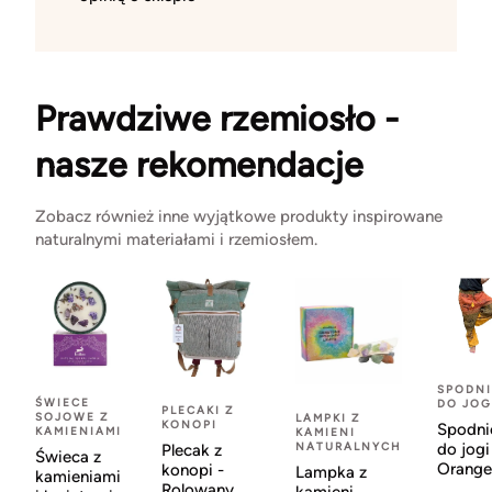
Prawdziwe rzemiosło -
nasze rekomendacje
Zobacz również inne wyjątkowe produkty inspirowane
naturalnymi materiałami i rzemiosłem.
SPODNI
ŚWIECE
DO JOG
PLECAKI Z
SOJOWE Z
LAMPKI Z
KONOPI
Spodni
KAMIENIAMI
KAMIENI
NATURALNYCH
do jogi
Plecak z
Świeca z
Orange
konopi -
Lampka z
kamieniami
Rolowany