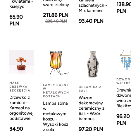
kamieni
i kwiatami -
138.9
szaro-zielony
szlachetnych -
Księżyc
Mix kamieni
PLN
211.86 PLN
65.90
93.40 PLN
235.40 PLN
PLN
DZWON
MAŁE
WIETR
LAMPY SOLNE
DRZEWKA
CERAMIKA Z
W
Drewni
SZCZĘŚCIA
BALI
METALOWYCH
dzwon
KOSZACH
Drzewko z
Wazon
wietrzn
kamieni -
dekoracyjny
Lampa solna
Błękitn
Karneol na
ceramiczny z
w
orgonitowej
Bali - Wzór
metalowym
96.20
podstawie
bambus
koszu -
PLN
Wysoki kosz
34.90
97.20 PLN
z solą