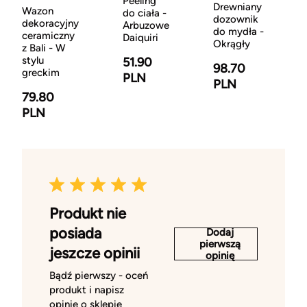
Peeling
Drewniany
Wazon
do ciała -
dozownik
dekoracyjny
Arbuzowe
do mydła -
ceramiczny
Daiquiri
Okrągły
z Bali - W
stylu
51.90
98.70
greckim
PLN
PLN
79.80
PLN
Produkt nie
posiada
Dodaj
pierwszą
jeszcze opinii
opinię
Bądź pierwszy - oceń
produkt i napisz
opinię o sklepie