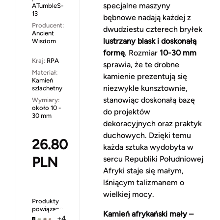
specjalne maszyny
ATumbleS-
13
bębnowe nadają każdej z
Producent:
dwudziestu czterech bryłek
Ancient
lustrzany blask i doskonałą
Wisdom
formę
. Rozmiar
10-30 mm
Kraj:
RPA
sprawia, że te drobne
Materiał:
kamienie prezentują się
Kamień
niezwykle kunsztownie,
szlachetny
stanowiąc doskonałą bazę
Wymiary:
około 10 -
do projektów
30 mm
dekoracyjnych oraz praktyk
duchowych. Dzięki temu
26.80
każda sztuka wydobyta w
PLN
sercu Republiki Południowej
Afryki staje się małym,
lśniącym talizmanem o
wielkiej mocy.
Produkty
powiązane
Kamień afrykański mały –
+4