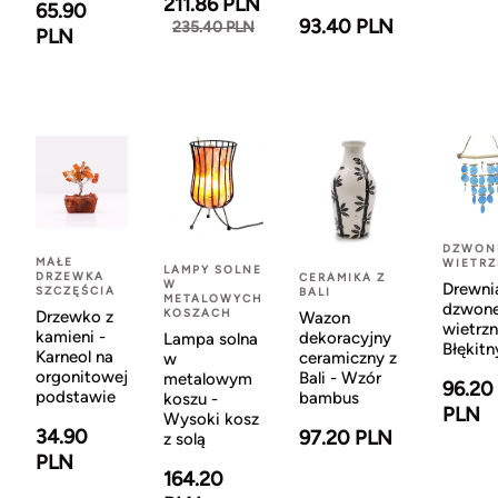
211.86 PLN
65.90
93.40 PLN
235.40 PLN
PLN
DZWON
MAŁE
WIETR
LAMPY SOLNE
DRZEWKA
CERAMIKA Z
W
Drewni
SZCZĘŚCIA
BALI
METALOWYCH
dzwon
KOSZACH
Drzewko z
Wazon
wietrzn
kamieni -
dekoracyjny
Lampa solna
Błękitn
Karneol na
ceramiczny z
w
orgonitowej
Bali - Wzór
metalowym
96.20
podstawie
bambus
koszu -
PLN
Wysoki kosz
34.90
97.20 PLN
z solą
PLN
164.20