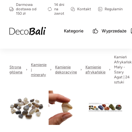
Darmowa
14 dni
dostawa od
na
Kontakt
Regulamin
150 zł
zwrot
Kategorie
Wyprzedaże
Kamień
Afrykańsk
Kamienie
Strona
Kamienie
Kamienie
Mały -
i
główna
dekoracyjne
afrykańskie
Szary
minerały
Agat | 24
sztuki