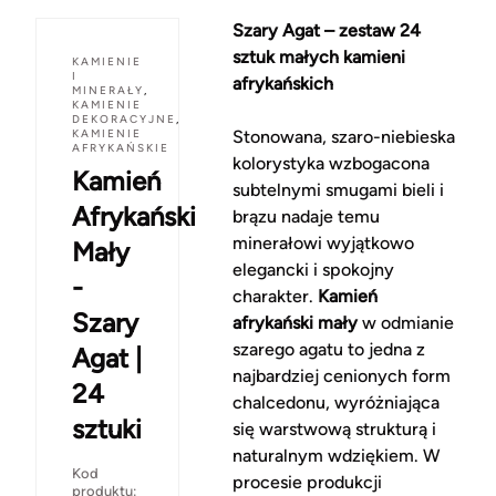
Szary Agat – zestaw 24
sztuk małych kamieni
KAMIENIE
I
afrykańskich
MINERAŁY
,
KAMIENIE
DEKORACYJNE
,
KAMIENIE
Stonowana, szaro-niebieska
AFRYKAŃSKIE
kolorystyka wzbogacona
Kamień
subtelnymi smugami bieli i
Afrykański
brązu nadaje temu
minerałowi wyjątkowo
Mały
elegancki i spokojny
-
charakter.
Kamień
Szary
afrykański mały
w odmianie
szarego agatu to jedna z
Agat |
najbardziej cenionych form
24
chalcedonu, wyróżniająca
sztuki
się warstwową strukturą i
naturalnym wdziękiem. W
Kod
procesie produkcji
produktu: