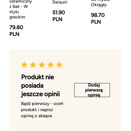
ceramiczny
Daiquiri
Okrągły
z Bali - W
stylu
51.90
98.70
greckim
PLN
PLN
79.80
PLN
Produkt nie
posiada
Dodaj
pierwszą
jeszcze opinii
opinię
Bądź pierwszy - oceń
produkt i napisz
opinię o sklepie