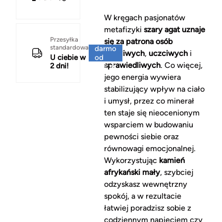
W kręgach pasjonatów
metafizyki
szary agat uznaje
Za
Przesyłka
się za patrona osób
standardowa
darmo
życzliwych
,
uczciwych
i
U ciebie w
od
sprawiedliwych
. Co więcej,
2 dni!
150 zł
jego energia wywiera
stabilizujący wpływ na ciało
i umysł, przez co minerał
ten staje się nieocenionym
wsparciem w budowaniu
pewności siebie oraz
równowagi emocjonalnej.
Wykorzystując
kamień
afrykański mały
, szybciej
odzyskasz wewnętrzny
spokój, a w rezultacie
łatwiej poradzisz sobie z
codziennym napięciem czy