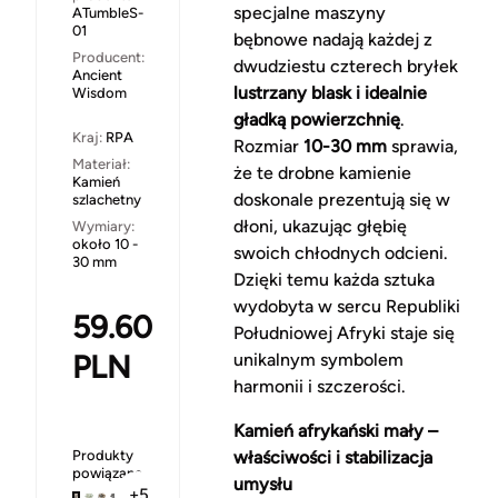
specjalne maszyny
ATumbleS-
01
bębnowe nadają każdej z
Producent:
dwudziestu czterech bryłek
Ancient
lustrzany blask i idealnie
Wisdom
gładką powierzchnię
.
Kraj:
RPA
Rozmiar
10-30 mm
sprawia,
Materiał:
że te drobne kamienie
Kamień
doskonale prezentują się w
szlachetny
dłoni, ukazując głębię
Wymiary:
około 10 -
swoich chłodnych odcieni.
30 mm
Dzięki temu każda sztuka
wydobyta w sercu Republiki
59.60
Południowej Afryki staje się
PLN
unikalnym symbolem
harmonii i szczerości.
Kamień afrykański mały –
Produkty
właściwości i stabilizacja
powiązane
umysłu
+5