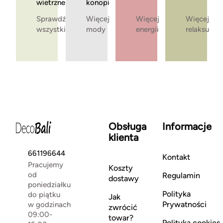
wietrzne
konopi
Sprawdź
Więcej
Więcej
Więcej
wszystkie
mody
energii
relaksu
Obsługa
Informacje
klienta
661196644
Kontakt
Pracujemy
Koszty
od
Regulamin
dostawy
poniedziałku
Polityka
do piątku
Jak
Prywatności
w godzinach
zwrócić
09:00-
towar?
Polityka cookies