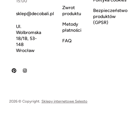
15:00
Zwrot
Bezpieczeństwo
sklep@decobali.pl
produktu
produktów
(GPSR)
Metody
Ul.
płatności
Wolbromska
18/1B, 53-
FAQ
148
Wrocław
2026 © Copyright.
Sklepy internetowe Selesto