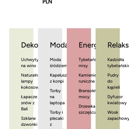
PLN
Dekoracje
Moda
Energia
Relaks
Uchwyty
Moda
Tybetańskie
Kadzidła
na wino
śródziemnomorska
misy
tybetański
Naturalne
Kapelusze
Kamienie
Pudry
lampy
z konpi
runiczne
do
kokosowe
kąpieli
Torby
Bransoletki
Łapacze
na
mocy
Dyfuzor
snów z
laptopa
kwiatowy
Drzewka
Bali
Torby i
szczęścia
Wosk
Szklane
plecaki
zapachow
dzwonki
z