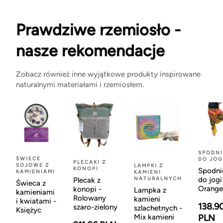
Prawdziwe rzemiosło -
nasze rekomendacje
Zobacz również inne wyjątkowe produkty inspirowane
naturalnymi materiałami i rzemiosłem.
SPODNI
ŚWIECE
DO JOG
PLECAKI Z
SOJOWE Z
LAMPKI Z
KONOPI
Spodni
KAMIENIAMI
KAMIENI
NATURALNYCH
do jogi
Plecak z
Świeca z
Orange
konopi -
Lampka z
kamieniami
Rolowany
kamieni
i kwiatami -
138.9
szaro-zielony
szlachetnych -
Księżyc
Mix kamieni
PLN