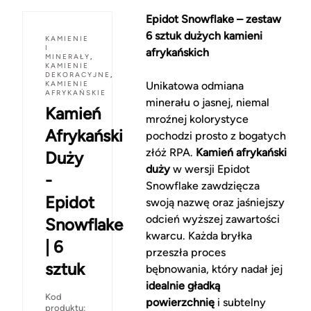
Epidot Snowflake – zestaw
6 sztuk dużych kamieni
KAMIENIE
I
afrykańskich
MINERAŁY
,
KAMIENIE
DEKORACYJNE
,
KAMIENIE
Unikatowa odmiana
AFRYKAŃSKIE
minerału o jasnej, niemal
Kamień
mroźnej kolorystyce
Afrykański
pochodzi prosto z bogatych
złóż RPA.
Kamień afrykański
Duży
duży
w wersji Epidot
-
Snowflake zawdzięcza
Epidot
swoją nazwę oraz jaśniejszy
odcień wyższej zawartości
Snowflake
kwarcu. Każda bryłka
| 6
przeszła proces
sztuk
bębnowania, który nadał jej
idealnie gładką
Kod
powierzchnię
i subtelny
produktu: