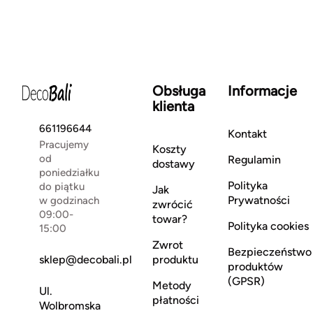
Obsługa
Informacje
klienta
661196644
Kontakt
Pracujemy
Koszty
od
Regulamin
dostawy
poniedziałku
Polityka
do piątku
Jak
Prywatności
w godzinach
zwrócić
09:00-
towar?
Polityka cookies
15:00
Zwrot
Bezpieczeństwo
sklep@decobali.pl
produktu
produktów
(GPSR)
Metody
Ul.
płatności
Wolbromska