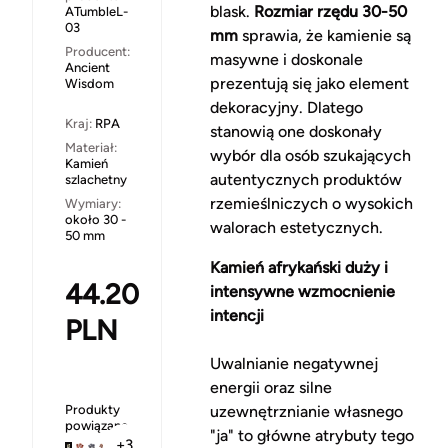
blask.
Rozmiar rzędu 30-50
ATumbleL-
03
mm
sprawia, że kamienie są
Producent:
masywne i doskonale
Ancient
prezentują się jako element
Wisdom
dekoracyjny. Dlatego
Kraj:
RPA
stanowią one doskonały
Materiał:
wybór dla osób szukających
Kamień
autentycznych produktów
szlachetny
rzemieślniczych o wysokich
Wymiary:
około 30 -
walorach estetycznych.
50 mm
Kamień afrykański duży i
44.20
intensywne wzmocnienie
intencji
PLN
Uwalnianie negatywnej
energii oraz silne
Produkty
uzewnętrznianie własnego
powiązane
"ja" to główne atrybuty tego
+3