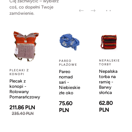
Cię zachwycić – wybierz
coś, co dopełni Twoje
zamówienie.
NEPALSKIE
PAREO
TORBY
PLAŻOWE
PLECAKI Z
Nepalska
Pareo
KONOPI
torba na
nomad
Plecak z
ramię -
sari -
konopi -
Barwy
Niebieskie
Rolowany
słońca
złe oko
Pomarańczowy
62.80
75.60
211.86 PLN
PLN
PLN
235.40 PLN