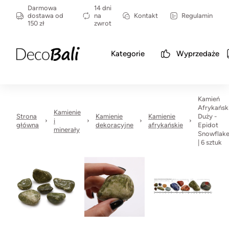
Darmowa
14 dni
dostawa od
na
Kontakt
Regulamin
150 zł
zwrot
Kategorie
Wyprzedaże
Kamień
Afrykańsk
Kamienie
Strona
Kamienie
Kamienie
Duży -
i
główna
dekoracyjne
afrykańskie
Epidot
minerały
Snowflak
| 6 sztuk