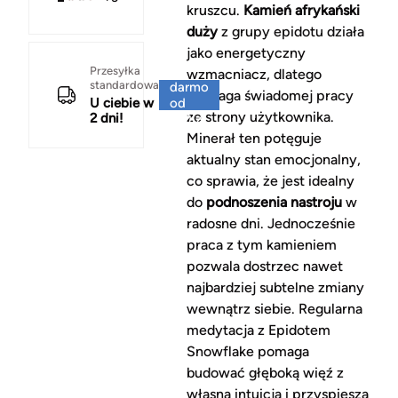
kruszcu.
Kamień afrykański
duży
z grupy epidotu działa
jako energetyczny
Za
Przesyłka
wzmacniacz, dlatego
standardowa
darmo
wymaga świadomej pracy
U ciebie w
od
ze strony użytkownika.
2 dni!
150 zł
Minerał ten potęguje
aktualny stan emocjonalny,
co sprawia, że jest idealny
do
podnoszenia nastroju
w
radosne dni. Jednocześnie
praca z tym kamieniem
pozwala dostrzec nawet
najbardziej subtelne zmiany
wewnątrz siebie. Regularna
medytacja z Epidotem
Snowflake pomaga
budować głęboką więź z
własną intuicją i przyspiesza