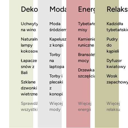
Dekoracje
Moda
Energia
Relaks
Uchwyty
Moda
Tybetańskie
Kadzidła
na wino
śródziemnomorska
misy
tybetański
Naturalne
Kapelusze
Kamienie
Pudry
lampy
z konpi
runiczne
do
kokosowe
kąpieli
Torby
Bransoletki
Łapacze
na
mocy
Dyfuzor
snów z
laptopa
kwiatowy
Drzewka
Bali
Torby i
szczęścia
Wosk
Szklane
plecaki
zapachow
dzwonki
z
wietrzne
konopi
Sprawdź
Więcej
Więcej
Więcej
wszystkie
mody
energii
relaksu