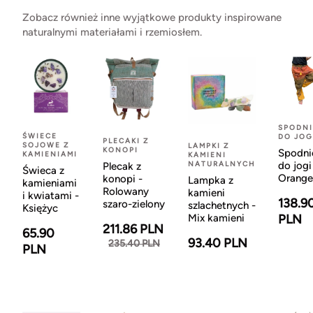
Zobacz również inne wyjątkowe produkty inspirowane
naturalnymi materiałami i rzemiosłem.
SPODNI
ŚWIECE
DO JOG
PLECAKI Z
SOJOWE Z
LAMPKI Z
KONOPI
Spodni
KAMIENIAMI
KAMIENI
NATURALNYCH
do jogi
Plecak z
Świeca z
Orange
konopi -
Lampka z
kamieniami
Rolowany
kamieni
i kwiatami -
138.9
szaro-zielony
szlachetnych -
Księżyc
Mix kamieni
PLN
211.86 PLN
65.90
93.40 PLN
235.40 PLN
PLN