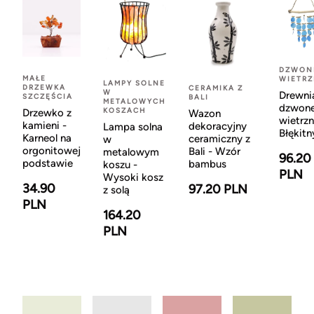
DZWON
MAŁE
WIETR
LAMPY SOLNE
DRZEWKA
CERAMIKA Z
W
Drewni
SZCZĘŚCIA
BALI
METALOWYCH
dzwon
KOSZACH
Drzewko z
Wazon
wietrzn
kamieni -
dekoracyjny
Lampa solna
Błękitn
Karneol na
ceramiczny z
w
orgonitowej
Bali - Wzór
metalowym
96.20
podstawie
bambus
koszu -
PLN
Wysoki kosz
34.90
97.20 PLN
z solą
PLN
164.20
PLN