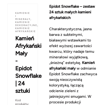
Epidot Snowflake – zestaw
24 sztuk małych kamieni
KAMIENIE
I
afrykańskich
MINERAŁY
,
KAMIENIE
DEKORACYJNE
,
KAMIENIE
Charakterystyczna, jasna
AFRYKAŃSKIE
barwa z subtelnymi,
Kamień
białawymi wstawkami to
Afrykański
efekt wyższej zawartości
kwarcu, który nadaje temu
Mały
minerałowi wyjątkową,
-
„śnieżną” estetykę.
Kamień
Epidot
afrykański mały
w odmianie
Epidot Snowflake zachwyca
Snowflake
swoją nieoczywistą
| 24
kolorystyką, łączącą
sztuki
odcienie zieleni z
jaśniejszymi smugami. W
Kod
procesie produkcji
produktu: