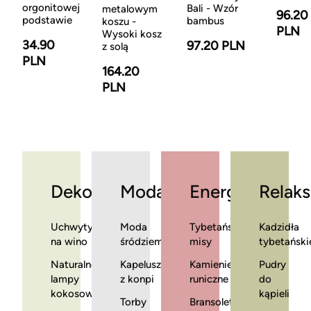
orgonitowej
Bali - Wzór
metalowym
96.20
podstawie
bambus
koszu -
PLN
Wysoki kosz
34.90
97.20 PLN
z solą
PLN
164.20
PLN
Dekoracje
Moda
Energia
Relaks
Uchwyty
Moda
Tybetańskie
Kadzidła
na wino
śródziemnomorska
misy
tybetański
Naturalne
Kapelusze
Kamienie
Pudry
lampy
z konpi
runiczne
do
kokosowe
kąpieli
Torby
Bransoletki