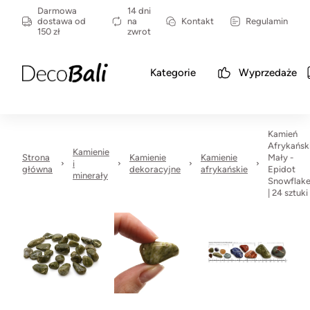
Darmowa
14 dni
dostawa od
na
Kontakt
Regulamin
150 zł
zwrot
Kategorie
Wyprzedaże
Kamień
Afrykańsk
Kamienie
Strona
Kamienie
Kamienie
Mały -
i
główna
dekoracyjne
afrykańskie
Epidot
minerały
Snowflak
| 24 sztuki