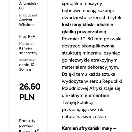
specjalne maszyny
ATumbleS-
03
bębnowe nadają każdej z
Producent:
dwudziestu czterech bryłek
Ancient
lustrzany blask i idealnie
Wisdom
gładką powierzchnię
.
Kraj:
RPA
Rozmiar 10-30 mm pozwala
Materiał:
dostrzec skomplikowaną
Kamień
strukturę minerału, czyniąc
szlachetny
go niezwykle atrakcyjnym
Wymiary:
około 10 -
materiałem dekoracyjnym.
30 mm
Dzięki temu każda sztuka
wydobyta w sercu Republiki
26.60
Południowej Afryki staje się
PLN
unikalnym elementem
Twojej kolekcji,
przyciągając wzrok
naturalną świeżością.
Produkty
powiązane
Kamień afrykański mały –
+5