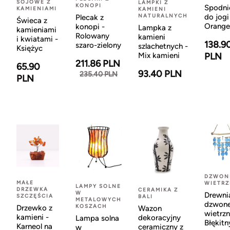
SOJOWE Z
LAMPKI Z
KONOPI
Spodni
KAMIENIAMI
KAMIENI
NATURALNYCH
do jogi
Plecak z
Świeca z
Orange
konopi -
Lampka z
kamieniami
Rolowany
kamieni
i kwiatami -
138.9
szaro-zielony
szlachetnych -
Księżyc
Mix kamieni
PLN
211.86 PLN
65.90
93.40 PLN
235.40 PLN
PLN
DZWON
MAŁE
WIETR
LAMPY SOLNE
DRZEWKA
CERAMIKA Z
W
Drewni
SZCZĘŚCIA
BALI
METALOWYCH
dzwon
KOSZACH
Drzewko z
Wazon
wietrzn
kamieni -
dekoracyjny
Lampa solna
Błękitn
Karneol na
ceramiczny z
w