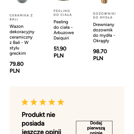
PEELING
DOZOWNIKI
DO CIAŁA
CERAMIKA Z
DO MYDŁA
BALI
Peeling
Drewniany
Wazon
do ciała -
dozownik
dekoracyjny
Arbuzowe
do mydła -
ceramiczny
Daiquiri
Okrągły
z Bali - W
stylu
51.90
98.70
greckim
PLN
PLN
79.80
PLN
Produkt nie
posiada
Dodaj
pierwszą
jeszcze opinii
opinię