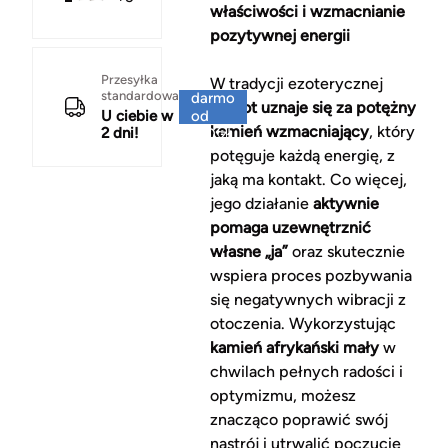
właściwości i wzmacnianie
pozytywnej energii
Za
Przesyłka
W tradycji ezoterycznej
standardowa
darmo
epidot uznaje się za potężny
U ciebie w
od
kamień wzmacniający
, który
2 dni!
150 zł
potęguje każdą energię, z
jaką ma kontakt. Co więcej,
jego działanie
aktywnie
pomaga uzewnętrznić
własne „ja”
oraz skutecznie
wspiera proces pozbywania
się negatywnych wibracji z
otoczenia. Wykorzystując
kamień afrykański mały
w
chwilach pełnych radości i
optymizmu, możesz
znacząco poprawić swój
nastrój i utrwalić poczucie