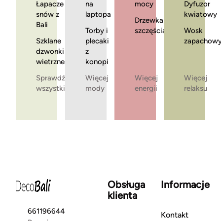
Łapacze
na
mocy
Dyfuzor
snów z
laptopa
kwiatowy
Drzewka
Bali
Torby i
szczęścia
Wosk
Szklane
plecaki
zapachow
dzwonki
z
wietrzne
konopi
Sprawdź
Więcej
Więcej
Więcej
wszystkie
mody
energii
relaksu
Obsługa
Informacje
klienta
661196644
Kontakt