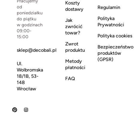
Pracujemy
Koszty
od
Regulamin
dostawy
poniedziałku
Polityka
do piątku
Jak
Prywatności
w godzinach
zwrócić
09:00-
towar?
Polityka cookies
15:00
Zwrot
Bezpieczeństwo
sklep@decobali.pl
produktu
produktów
(GPSR)
Metody
Ul.
płatności
Wolbromska
18/1B, 53-
FAQ
148
Wrocław