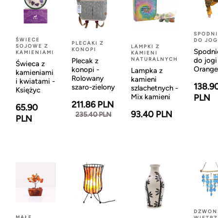
SPODNI
ŚWIECE
DO JOG
PLECAKI Z
SOJOWE Z
LAMPKI Z
KONOPI
Spodni
KAMIENIAMI
KAMIENI
NATURALNYCH
do jogi
Plecak z
Świeca z
Orange
konopi -
Lampka z
kamieniami
Rolowany
kamieni
i kwiatami -
138.9
szaro-zielony
szlachetnych -
Księżyc
Mix kamieni
PLN
211.86 PLN
65.90
93.40 PLN
235.40 PLN
PLN
DZWON
MAŁE
WIETR