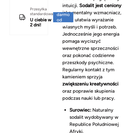
intuicji.
Sodalit jest ceniony
Za
Przesyłka
jako mentalny wzmacniacz,
standardowa
darmo
który ułatwia wyrażanie
U ciebie w
od
2 dni!
150 zł
własnych myśli i potrzeb.
Jednocześnie jego energia
pomaga wyciszyć
wewnętrzne sprzeczności
oraz pokonać codzienne
przeszkody psychiczne.
Regularny kontakt z tym
kamieniem sprzyja
zwiększeniu kreatywności
oraz poprawie skupienia
podczas nauki lub pracy.
Surowiec:
Naturalny
sodalit wydobywany w
Republice Południowej
Afryki.