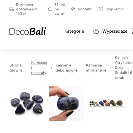
Darmowa
14 dni
dostawa od
na
Kontakt
Regulamin
150 zł
zwrot
Kategorie
Wyprzedaże
Kamień
Kamienie
Afrykańsk
Strona
Kamienie
Kamienie
i
Duży -
główna
dekoracyjne
afrykańskie
minerały
Sodalit | 6
sztuk