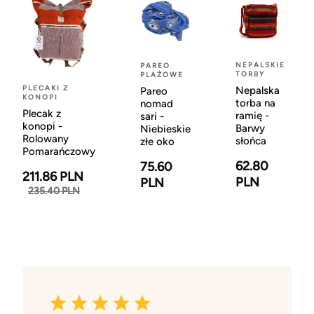
NEPALSKIE
PAREO
TORBY
PLAŻOWE
PLECAKI Z
Nepalska
Pareo
KONOPI
torba na
nomad
Plecak z
ramię -
sari -
konopi -
Barwy
Niebieskie
Rolowany
słońca
złe oko
Pomarańczowy
62.80
75.60
211.86 PLN
PLN
PLN
235.40 PLN