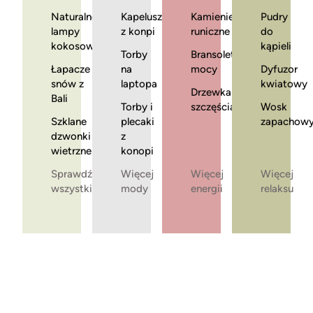
Naturalne
Kapelusze
Kamienie
Pudry
lampy
z konpi
runiczne
do
kokosowe
kąpieli
Torby
Bransoletki
Łapacze
na
mocy
Dyfuzor
snów z
laptopa
kwiatowy
Drzewka
Bali
Torby i
szczęścia
Wosk
Szklane
plecaki
zapachow
dzwonki
z
wietrzne
konopi
Sprawdź
Więcej
Więcej
Więcej
wszystkie
mody
energii
relaksu