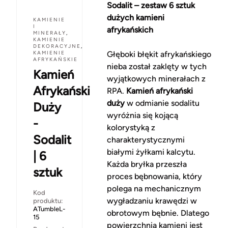
Sodalit – zestaw 6 sztuk
dużych kamieni
KAMIENIE
I
afrykańskich
MINERAŁY
,
KAMIENIE
DEKORACYJNE
,
KAMIENIE
Głęboki błękit afrykańskiego
AFRYKAŃSKIE
nieba został zaklęty w tych
Kamień
wyjątkowych minerałach z
Afrykański
RPA.
Kamień afrykański
duży
w odmianie sodalitu
Duży
wyróżnia się kojącą
-
kolorystyką z
Sodalit
charakterystycznymi
białymi żyłkami kalcytu.
| 6
Każda bryłka przeszła
sztuk
proces bębnowania, który
polega na mechanicznym
Kod
wygładzaniu krawędzi w
produktu:
ATumbleL-
obrotowym bębnie. Dlatego
15
powierzchnia kamieni jest