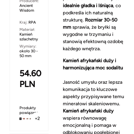
Producent:
idealnie gładka i lśniąca
, co
Ancient
Wisdom
podkreśla ich naturalną
strukturę.
Rozmiar 30-50
Kraj:
RPA
mm
sprawia, że bryłki są
Materiał:
wygodne w trzymaniu i
Kamień
szlachetny
stanowią efektowną ozdobę
Wymiary:
każdego wnętrza.
około 30 -
50 mm
Kamień afrykański duży i
harmonizująca moc sodalitu
54.60
PLN
Jasność umysłu oraz lepsza
komunikacja to kluczowe
aspekty przypisywane temu
minerałowi skaleniowemu.
Produkty
Kamień afrykański duży
powiązane
wspiera równowagę
+2
emocjonalną i pomaga w
odblokowaniu pogłębionej