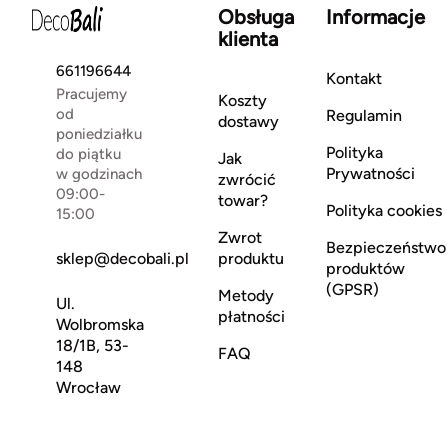
Obsługa
Informacje
klienta
661196644
Kontakt
Pracujemy
Koszty
od
Regulamin
dostawy
poniedziałku
Polityka
do piątku
Jak
Prywatności
w godzinach
zwrócić
09:00-
towar?
Polityka cookies
15:00
Zwrot
Bezpieczeństwo
sklep@decobali.pl
produktu
produktów
(GPSR)
Metody
Ul.
płatności
Wolbromska
18/1B, 53-
FAQ
148
Wrocław