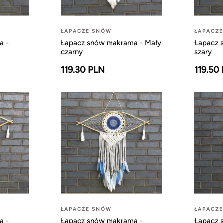
ŁAPACZE SNÓW
ŁAPACZ
a -
Łapacz snów makrama - Mały
Łapacz 
czarny
szary
119.30 PLN
119.50
ŁAPACZE SNÓW
ŁAPACZ
a -
Łapacz snów makrama -
Łapacz 