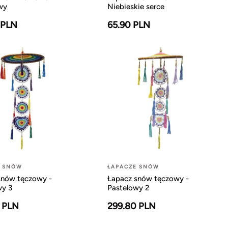
wy
Niebieskie serce
 PLN
65.90 PLN
E SNÓW
ŁAPACZE SNÓW
snów tęczowy -
Łapacz snów tęczowy -
wy 3
Pastelowy 2
 PLN
299.80 PLN