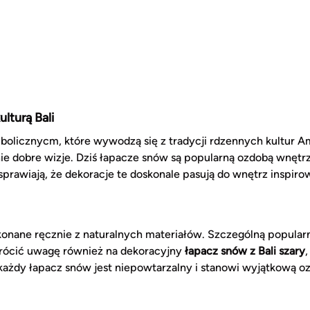
lturą Bali
olicznycm, które wywodzą się z tradycji rdzennych kultur Am
ynie dobre wizje. Dziś łapacze snów są popularną ozdobą wnętr
 sprawiają, że dekoracje te doskonale pasują do wnętrz inspi
onane ręcznie z naturalnych materiałów. Szczególną popularn
wrócić uwagę również na dekoracyjny
łapacz snów z Bali szary
każdy łapacz snów jest niepowtarzalny i stanowi wyjątkową o