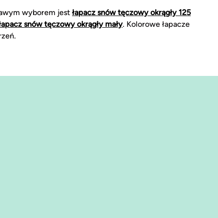
iekawym wyborem jest
łapacz snów tęczowy okrągły 125
łapacz snów tęczowy okrągły mały
. Kolorowe łapacze
rzeń.