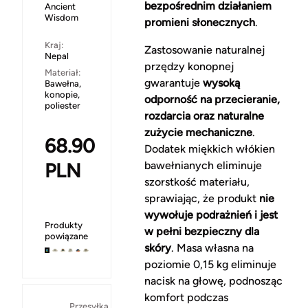
bezpośrednim działaniem
Ancient
Wisdom
promieni słonecznych
.
Kraj:
Zastosowanie naturalnej
Nepal
przędzy konopnej
Materiał:
gwarantuje
wysoką
Bawełna,
konopie,
odporność na przecieranie,
poliester
rozdarcia oraz naturalne
zużycie mechaniczne
.
68.90
Dodatek miękkich włókien
PLN
bawełnianych eliminuje
szorstkość materiału,
sprawiając, że produkt
nie
wywołuje podrażnień i jest
Produkty
w pełni bezpieczny dla
powiązane
skóry
. Masa własna na
poziomie 0,15 kg eliminuje
nacisk na głowę, podnosząc
komfort podczas
Za
Przesyłka