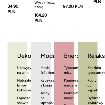
PLN
Wysoki kosz
34.90
97.20 PLN
z solą
PLN
164.20
PLN
Dekoracje
Moda
Energia
Relaks
Uchwyty
Moda
Tybetańskie
Kadzidła
na wino
śródziemnomorska
misy
tybetański
Naturalne
Kapelusze
Kamienie
Pudry
lampy
z konpi
runiczne
do
kokosowe
kąpieli
Torby
Bransoletki
Łapacze
na
mocy
Dyfuzor
snów z
laptopa
kwiatowy