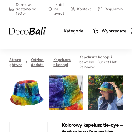
Darmowa
14 dni
dostawa od
na
Kontakt
Regulamin
150 zł
zwrot
Kategorie
Wyprzedaże
Kapelusz z konopi i
Strona
Odzież i
Kapelusze
bawełny - Bucket Hat
główna
dodatki
z konopi
Rainbow
Kolorowy kapelusz tie-dye –