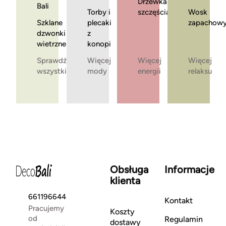
Drzewka
Bali
Torby i
szczęścia
Wosk
Szklane
plecaki
zapachow
dzwonki
z
wietrzne
konopi
Sprawdź
Więcej
Więcej
Więcej
wszystkie
mody
energii
relaksu
Obsługa
Informacje
klienta
661196644
Kontakt
Pracujemy
Koszty
od
Regulamin
dostawy