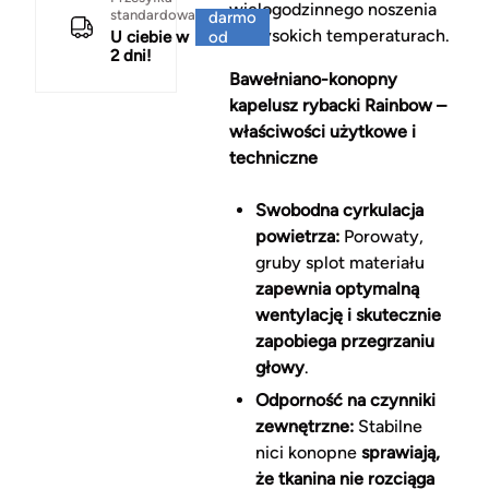
wielogodzinnego noszenia
standardowa
darmo
w wysokich temperaturach.
U ciebie w
od
2 dni!
150 zł
Bawełniano-konopny
kapelusz rybacki Rainbow –
właściwości użytkowe i
techniczne
Swobodna cyrkulacja
powietrza:
Porowaty,
gruby splot materiału
zapewnia optymalną
wentylację i skutecznie
zapobiega przegrzaniu
głowy
.
Odporność na czynniki
zewnętrzne:
Stabilne
nici konopne
sprawiają,
że tkanina nie rozciąga