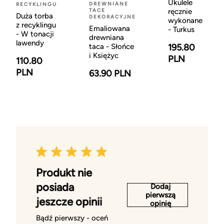
Ukulele
DREWNIANE
RECYKLINGU
ręcznie
TACE
Duża torba
DEKORACYJNE
wykonane
z recyklingu
Emaliowana
- Turkus
- W tonacji
drewniana
lawendy
195.80
taca - Słońce
i Księżyc
PLN
110.80
PLN
63.90 PLN
Produkt nie
posiada
Dodaj
pierwszą
jeszcze opinii
opinię
Bądź pierwszy - oceń