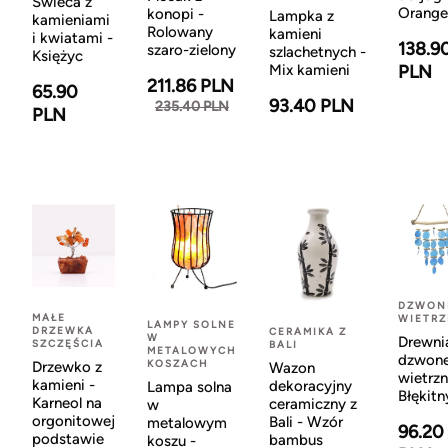
Świeca z
Orange
konopi -
Lampka z
kamieniami
Rolowany
kamieni
i kwiatami -
138.9
szaro-zielony
szlachetnych -
Księżyc
Mix kamieni
PLN
211.86 PLN
65.90
93.40 PLN
235.40 PLN
PLN
DZWON
MAŁE
WIETR
LAMPY SOLNE
DRZEWKA
CERAMIKA Z
W
Drewni
SZCZĘŚCIA
BALI
METALOWYCH
dzwon
KOSZACH
Drzewko z
Wazon
wietrzn
kamieni -
dekoracyjny
Lampa solna
Błękitn
Karneol na
ceramiczny z
w
orgonitowej
Bali - Wzór
metalowym
96.20
podstawie
bambus
koszu -