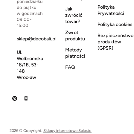
poniedziałku
Polityka
do piątku
Jak
Prywatności
w godzinach
zwrócić
09:00-
towar?
Polityka cookies
15:00
Zwrot
Bezpieczeństwo
sklep@decobali.pl
produktu
produktów
(GPSR)
Metody
Ul.
płatności
Wolbromska
18/1B, 53-
FAQ
148
Wrocław
2026 © Copyright.
Sklepy internetowe Selesto