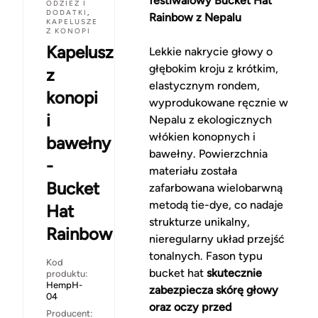
festiwalowy Bucket Hat
ODZIEŻ I
DODATKI
,
Rainbow z Nepalu
KAPELUSZE
Z KONOPI
Kapelusz
Lekkie nakrycie głowy o
głębokim kroju z krótkim,
z
elastycznym rondem,
konopi
wyprodukowane ręcznie w
i
Nepalu z ekologicznych
włókien konopnych i
bawełny
bawełny. Powierzchnia
-
materiału została
Bucket
zafarbowana wielobarwną
metodą tie-dye, co nadaje
Hat
strukturze unikalny,
Rainbow
nieregularny układ przejść
tonalnych. Fason typu
Kod
bucket hat
skutecznie
produktu:
HempH-
zabezpiecza skórę głowy
04
oraz oczy przed
Producent: