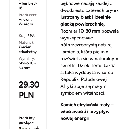
bębnowe nadają każdej z
ATumbleS-
16
dwudziestu czterech bryłek
Producent:
lustrzany blask i idealnie
Ancient
gładką powierzchnię
.
Wisdom
Rozmiar
10-30 mm
pozwala
Kraj:
RPA
wyeksponować
Materiał:
półprzezroczystą naturę
Kamień
kamienia, która pięknie
szlachetny
rozświetla się w naturalnym
Wymiary:
około 10 -
świetle. Dzięki temu każda
30 mm
sztuka wydobyta w sercu
Republiki Południowej
29.30
Afryki staje się małym
PLN
symbolem witalności.
Kamień afrykański mały –
właściwości i przypływ
Produkty
nowej energii
powiązane
+4