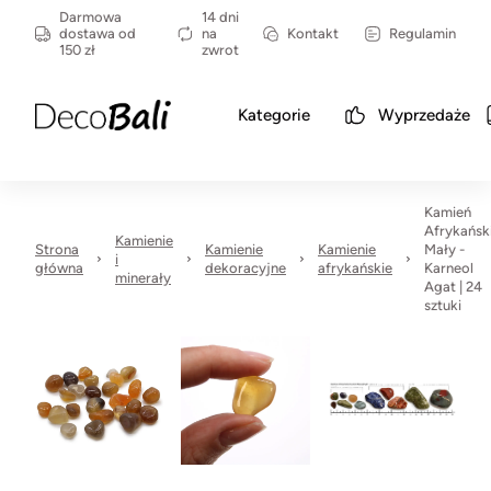
Darmowa
14 dni
dostawa od
na
Kontakt
Regulamin
150 zł
zwrot
Kategorie
Wyprzedaże
Kamień
Afrykańsk
Kamienie
Strona
Kamienie
Kamienie
Mały -
i
główna
dekoracyjne
afrykańskie
Karneol
minerały
Agat | 24
sztuki