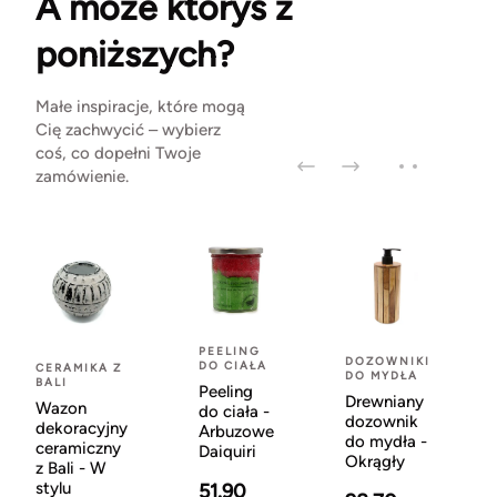
A może któryś z
poniższych?
Małe inspiracje, które mogą
Cię zachwycić – wybierz
coś, co dopełni Twoje
zamówienie.
PEELING
DOZOWNIKI
DO CIAŁA
CERAMIKA Z
DO MYDŁA
BALI
Peeling
Drewniany
Wazon
do ciała -
dozownik
dekoracyjny
Arbuzowe
do mydła -
ceramiczny
Daiquiri
Okrągły
z Bali - W
stylu
51.90