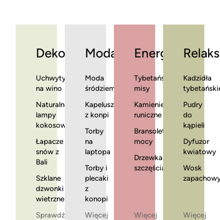
Dekoracje
Moda
Energia
Relaks
Uchwyty
Moda
Tybetańskie
Kadzidła
na wino
śródziemnomorska
misy
tybetański
Naturalne
Kapelusze
Kamienie
Pudry
lampy
z konpi
runiczne
do
kokosowe
kąpieli
Torby
Bransoletki
Łapacze
na
mocy
Dyfuzor
snów z
laptopa
kwiatowy
Drzewka
Bali
Torby i
szczęścia
Wosk
Szklane
plecaki
zapachow
dzwonki
z
wietrzne
konopi
Sprawdź
Więcej
Więcej
Więcej