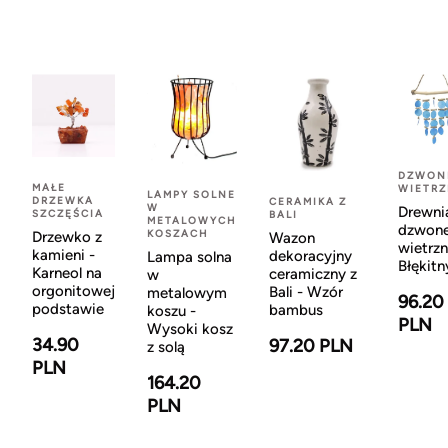
DZWON
MAŁE
WIETR
LAMPY SOLNE
DRZEWKA
CERAMIKA Z
W
Drewni
SZCZĘŚCIA
BALI
METALOWYCH
dzwon
KOSZACH
Drzewko z
Wazon
wietrzn
kamieni -
dekoracyjny
Lampa solna
Błękitn
Karneol na
ceramiczny z
w
orgonitowej
Bali - Wzór
metalowym
96.20
podstawie
bambus
koszu -
PLN
Wysoki kosz
34.90
97.20 PLN
z solą
PLN
164.20
PLN