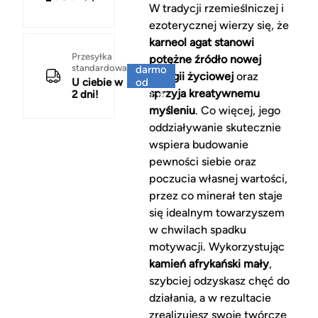
W tradycji rzemieślniczej i
ezoterycznej wierzy się, że
karneol agat stanowi
Za
Przesyłka
potężne źródło nowej
standardowa
darmo
energii życiowej
oraz
U ciebie w
od
sprzyja kreatywnemu
2 dni!
150 zł
myśleniu
. Co więcej, jego
oddziaływanie skutecznie
wspiera budowanie
pewności siebie oraz
poczucia własnej wartości,
przez co minerał ten staje
się idealnym towarzyszem
w chwilach spadku
motywacji. Wykorzystując
kamień afrykański mały
,
szybciej odzyskasz chęć do
działania, a w rezultacie
zrealizujesz swoje twórcze