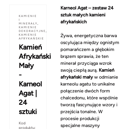
Karneol Agat – zestaw 24
sztuk małych kamieni
KAMIENIE
I
afrykańskich
MINERAŁY
,
KAMIENIE
DEKORACYJNE
,
KAMIENIE
Żywa, energetyczna barwa
AFRYKAŃSKIE
oscylująca między ognistym
Kamień
pomarańczem a głębokim
Afrykański
brązem sprawia, że ten
minerał przyciąga wzrok
Mały
swoją ciepłą aurą.
Kamień
-
afrykański mały
w odmianie
Karneol
karneolu agatu to unikalne
połączenie dwóch form
Agat |
chalcedonu, które wspólnie
24
tworzą fascynujące wzory i
sztuki
przejścia tonalne. W
procesie produkcji
Kod
specjalne maszyny
produktu: