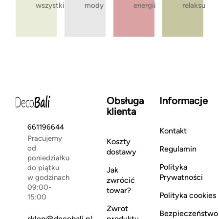
wszystkie
mody
energii
relaksu
Obsługa
Informacje
klienta
661196644
Kontakt
Pracujemy
Koszty
od
Regulamin
dostawy
poniedziałku
Polityka
do piątku
Jak
Prywatności
w godzinach
zwrócić
09:00-
towar?
Polityka cookies
15:00
Zwrot
Bezpieczeństwo
sklep@decobali.pl
produktu