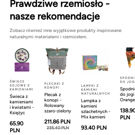
Prawdziwe rzemiosło -
nasze rekomendacje
Zobacz również inne wyjątkowe produkty inspirowane
naturalnymi materiałami i rzemiosłem.
SPODNI
ŚWIECE
DO JOG
PLECAKI Z
SOJOWE Z
LAMPKI Z
KONOPI
Spodni
KAMIENIAMI
KAMIENI
NATURALNYCH
do jogi
Plecak z
Świeca z
Orange
konopi -
Lampka z
kamieniami
Rolowany
kamieni
i kwiatami -
138.9
szaro-zielony
szlachetnych -
Księżyc
Mix kamieni
PLN
211.86 PLN
65.90
93.40 PLN
235.40 PLN
PLN