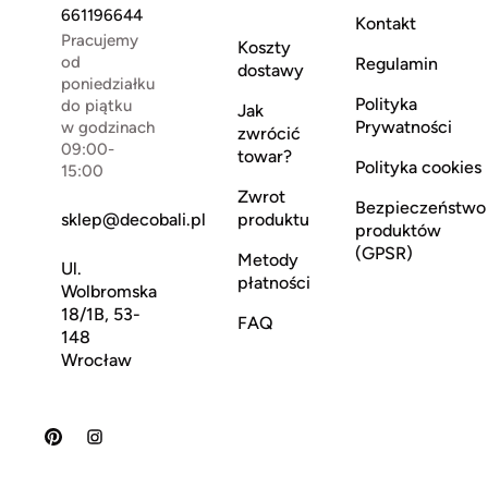
661196644
Kontakt
Pracujemy
Koszty
od
Regulamin
dostawy
poniedziałku
Polityka
do piątku
Jak
Prywatności
w godzinach
zwrócić
09:00-
towar?
Polityka cookies
15:00
Zwrot
Bezpieczeństwo
sklep@decobali.pl
produktu
produktów
(GPSR)
Metody
Ul.
płatności
Wolbromska
18/1B, 53-
FAQ
148
Wrocław