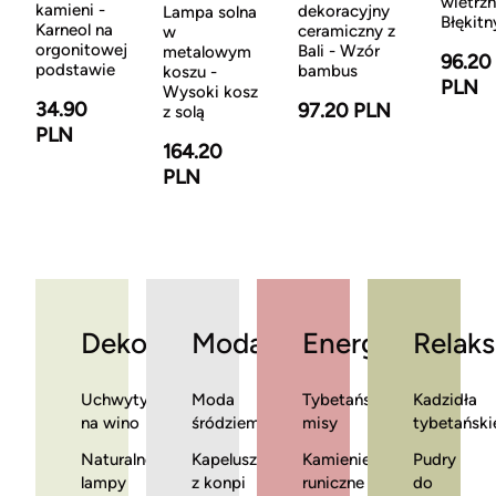
wietrzn
kamieni -
dekoracyjny
Lampa solna
Błękitn
Karneol na
ceramiczny z
w
orgonitowej
Bali - Wzór
metalowym
96.20
podstawie
bambus
koszu -
PLN
Wysoki kosz
34.90
97.20 PLN
z solą
PLN
164.20
PLN
Dekoracje
Moda
Energia
Relaks
Uchwyty
Moda
Tybetańskie
Kadzidła
na wino
śródziemnomorska
misy
tybetański
Naturalne
Kapelusze
Kamienie
Pudry
lampy
z konpi
runiczne
do