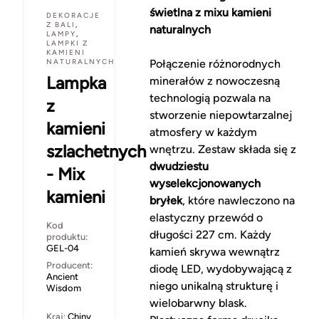
świetlna z mixu kamieni
DEKORACJE
Z BALI
,
naturalnych
LAMPY
,
LAMPKI Z
KAMIENI
NATURALNYCH
Połączenie różnorodnych
Lampka
minerałów z nowoczesną
technologią pozwala na
z
stworzenie niepowtarzalnej
kamieni
atmosfery w każdym
szlachetnych
wnętrzu. Zestaw składa się z
dwudziestu
- Mix
wyselekcjonowanych
kamieni
bryłek
, które nawleczono na
elastyczny przewód o
Kod
długości 227 cm. Każdy
produktu:
GEL-04
kamień skrywa wewnątrz
Producent:
diodę LED, wydobywającą z
Ancient
niego unikalną strukturę i
Wisdom
wielobarwny blask.
Kraj:
Chiny