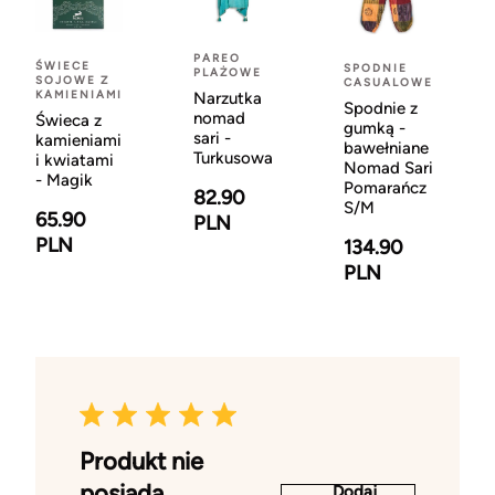
PAREO
ŚWIECE
SPODNIE
PLAŻOWE
SOJOWE Z
CASUALOWE
KAMIENIAMI
Narzutka
Spodnie z
nomad
Świeca z
gumką -
sari -
kamieniami
bawełniane
Turkusowa
i kwiatami
Nomad Sari
- Magik
Pomarańcz
82.90
S/M
65.90
PLN
PLN
134.90
PLN
Produkt nie
posiada
Dodaj