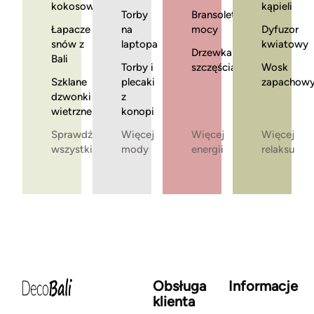
kokosowe
kąpieli
Torby
Bransoletki
Łapacze
na
mocy
Dyfuzor
snów z
laptopa
kwiatowy
Drzewka
Bali
Torby i
szczęścia
Wosk
Szklane
plecaki
zapachow
dzwonki
z
wietrzne
konopi
Sprawdź
Więcej
Więcej
Więcej
wszystkie
mody
energii
relaksu
Obsługa
Informacje
klienta