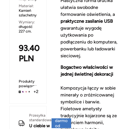
Plastyczna forma drucika
Materiał:
ułatwia swobodne
Kamień
formowanie oświetlenia, a
szlachetny
praktyczne zasilanie USB
Wymiary:
długość
gwarantuje wygodę
227 cm.
użytkowania po
podłączeniu do komputera,
93.40
powerbanku lub ładowarki
sieciowej.
PLN
Bogactwo właściwości w
jednej świetlnej dekoracji
Produkty
powiązane
Kompozycja łączy w sobie
+2
minerały o zróżnicowanej
symbolice i barwie.
Fioletowe ametysty
Za
tradycyjnie kojarzone są ze
Przesyłka
standardowa
darmo
wsparciem harmonii,
U ciebie w
od