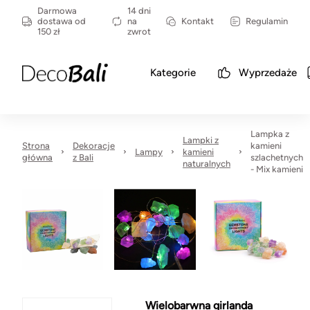
Darmowa
14 dni
dostawa od
na
Kontakt
Regulamin
150 zł
zwrot
Kategorie
Wyprzedaże
Lampka z
Lampki z
Strona
Dekoracje
kamieni
Lampy
kamieni
główna
z Bali
szlachetnych
naturalnych
- Mix kamieni
Wielobarwna girlanda