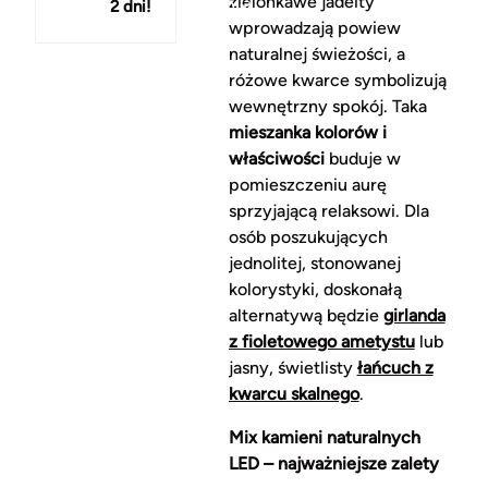
zielonkawe jadeity
2 dni!
150 zł
wprowadzają powiew
naturalnej świeżości, a
różowe kwarce symbolizują
wewnętrzny spokój. Taka
mieszanka kolorów i
właściwości
buduje w
pomieszczeniu aurę
sprzyjającą relaksowi. Dla
osób poszukujących
jednolitej, stonowanej
kolorystyki, doskonałą
alternatywą będzie
girlanda
z fioletowego ametystu
lub
jasny, świetlisty
łańcuch z
kwarcu skalnego
.
Mix kamieni naturalnych
LED – najważniejsze zalety