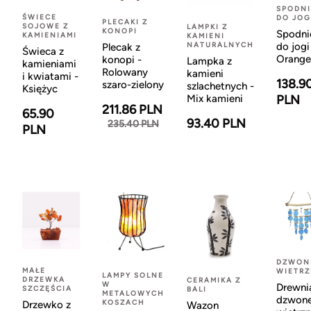
SPODNI
ŚWIECE
DO JOG
PLECAKI Z
SOJOWE Z
LAMPKI Z
KONOPI
Spodni
KAMIENIAMI
KAMIENI
NATURALNYCH
do jogi
Plecak z
Świeca z
Orange
konopi -
Lampka z
kamieniami
Rolowany
kamieni
i kwiatami -
138.9
szaro-zielony
szlachetnych -
Księżyc
Mix kamieni
PLN
211.86 PLN
65.90
93.40 PLN
235.40 PLN
PLN
DZWON
MAŁE
WIETR
LAMPY SOLNE
DRZEWKA
CERAMIKA Z
W
Drewni
SZCZĘŚCIA
BALI
METALOWYCH
dzwon
KOSZACH
Drzewko z
Wazon