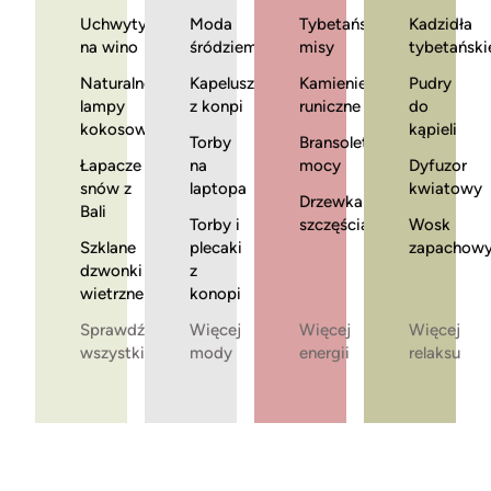
Uchwyty
Moda
Tybetańskie
Kadzidła
na wino
śródziemnomorska
misy
tybetański
Naturalne
Kapelusze
Kamienie
Pudry
lampy
z konpi
runiczne
do
kokosowe
kąpieli
Torby
Bransoletki
Łapacze
na
mocy
Dyfuzor
snów z
laptopa
kwiatowy
Drzewka
Bali
Torby i
szczęścia
Wosk
Szklane
plecaki
zapachow
dzwonki
z
wietrzne
konopi
Sprawdź
Więcej
Więcej
Więcej
wszystkie
mody
energii
relaksu