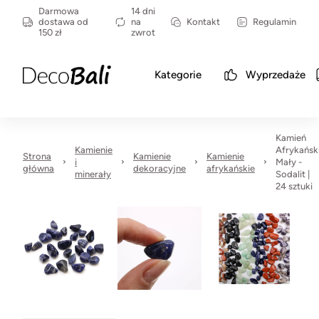
Darmowa
14 dni
dostawa od
na
Kontakt
Regulamin
150 zł
zwrot
Kategorie
Wyprzedaże
Kamień
Kamienie
Afrykańsk
Strona
Kamienie
Kamienie
i
Mały -
główna
dekoracyjne
afrykańskie
minerały
Sodalit |
24 sztuki