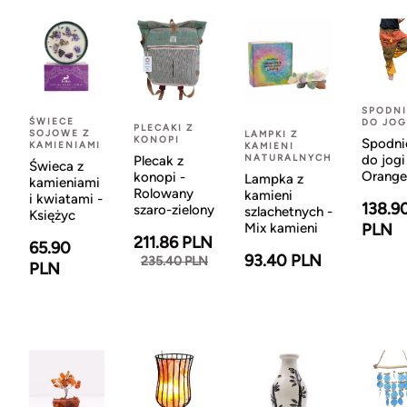
SPODNI
ŚWIECE
DO JOG
PLECAKI Z
SOJOWE Z
LAMPKI Z
KONOPI
Spodni
KAMIENIAMI
KAMIENI
NATURALNYCH
do jogi
Plecak z
Świeca z
Orange
konopi -
Lampka z
kamieniami
Rolowany
kamieni
i kwiatami -
138.9
szaro-zielony
szlachetnych -
Księżyc
Mix kamieni
PLN
211.86 PLN
65.90
93.40 PLN
235.40 PLN
PLN