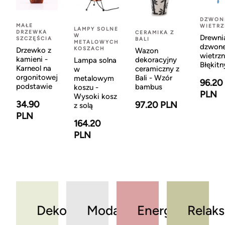
DZWON
MAŁE
WIETR
LAMPY SOLNE
DRZEWKA
CERAMIKA Z
W
Drewni
SZCZĘŚCIA
BALI
METALOWYCH
dzwon
KOSZACH
Drzewko z
Wazon
wietrzn
kamieni -
dekoracyjny
Lampa solna
Błękitn
Karneol na
ceramiczny z
w
orgonitowej
Bali - Wzór
metalowym
96.20
podstawie
bambus
koszu -
PLN
Wysoki kosz
34.90
97.20 PLN
z solą
PLN
164.20
PLN
Dekoracje
Moda
Energia
Relaks