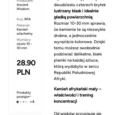
Producent:
dwudziestu czterech bryłek
Ancient
Wisdom
lustrzany blask i idealnie
gładką powierzchnię
.
Kraj:
RPA
Rozmiar 10-30 mm sprawia,
Materiał:
że kamienie te są niezwykle
Kamień
szlachetny
drobne, a jednocześnie
Wymiary:
wyraziście kolorowe. Dzięki
około 10 -
temu możesz swobodnie
30 mm
podziwiać delikatne, białe
plamki na każdej sztuce,
28.90
którą wydobyto w sercu
PLN
Republiki Południowej
Afryki.
Kamień afrykański mały –
Produkty
właściwości i trening
powiązane
koncentracji
+4
Od wieków przypisuje się