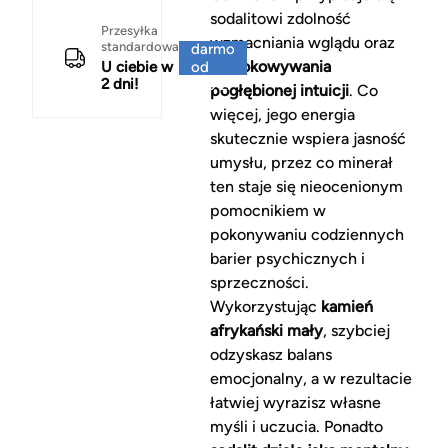
sodalitowi zdolność
Za
Przesyłka
wzmacniania wglądu oraz
standardowa
darmo
odblokowywania
U ciebie w
od
2 dni!
150 zł
pogłębionej intuicji
. Co
więcej, jego energia
skutecznie wspiera jasność
umysłu, przez co minerał
ten staje się nieocenionym
pomocnikiem w
pokonywaniu codziennych
barier psychicznych i
sprzeczności.
Wykorzystując
kamień
afrykański mały
, szybciej
odzyskasz balans
emocjonalny, a w rezultacie
łatwiej wyrazisz własne
myśli i uczucia. Ponadto