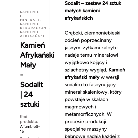
Sodalit – zestaw 24 sztuk
małych kamieni
KAMIENIE
I
afrykańskich
MINERAŁY
,
KAMIENIE
DEKORACYJNE
,
KAMIENIE
Głęboki, ciemnoniebieski
AFRYKAŃSKIE
odcień poprzecinany
Kamień
jasnymi żyłkami kalcytu
Afrykański
nadaje temu minerałowi
wyjątkowo kojący i
Mały
szlachetny wygląd.
Kamień
-
afrykański mały
w wersji
Sodalit
sodalitu to fascynujący
minerał skaleniowy, który
| 24
powstaje w skałach
sztuki
magmowych i
metamorficznych. W
Kod
procesie produkcji
produktu:
ATumbleS-
specjalne maszyny
15
bębnowe nadają każdej z