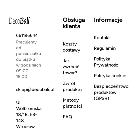
Obsługa
Informacje
klienta
661196644
Kontakt
Pracujemy
Koszty
od
Regulamin
dostawy
poniedziałku
Polityka
do piątku
Jak
Prywatności
w godzinach
zwrócić
09:00-
towar?
Polityka cookies
15:00
Zwrot
Bezpieczeństwo
sklep@decobali.pl
produktu
produktów
(GPSR)
Metody
Ul.
płatności
Wolbromska
18/1B, 53-
FAQ
148
Wrocław