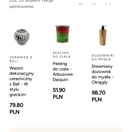
coś, co dopełni Twoje
zamówienie.
PEELING
DOZOWNIKI
DO CIAŁA
CERAMIKA Z
DO MYDŁA
BALI
Peeling
Drewniany
Wazon
do ciała -
dozownik
dekoracyjny
Arbuzowe
do mydła -
ceramiczny
Daiquiri
Okrągły
z Bali - W
stylu
51.90
98.70
greckim
PLN
PLN
79.80
PLN