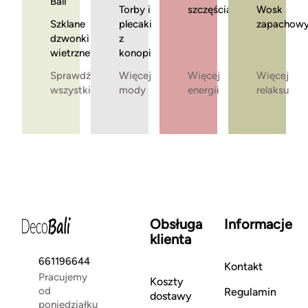
Bali
Torby i
szczęścia
Wosk
Szklane
plecaki
zapachow
dzwonki
z
wietrzne
konopi
Sprawdź
Więcej
Więcej
Więcej
wszystkie
mody
energii
relaksu
Obsługa
Informacje
klienta
661196644
Kontakt
Pracujemy
Koszty
od
Regulamin
dostawy
poniedziałku