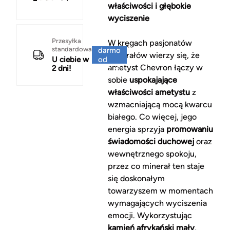
właściwości i głębokie
wyciszenie
Za
Przesyłka
W kręgach pasjonatów
standardowa
darmo
minerałów wierzy się, że
U ciebie w
od
ametyst Chevron łączy w
2 dni!
150 zł
sobie
uspokajające
właściwości ametystu
z
wzmacniającą mocą kwarcu
białego. Co więcej, jego
energia sprzyja
promowaniu
świadomości duchowej
oraz
wewnętrznego spokoju,
przez co minerał ten staje
się doskonałym
towarzyszem w momentach
wymagających wyciszenia
emocji. Wykorzystując
kamień afrykański mały
,