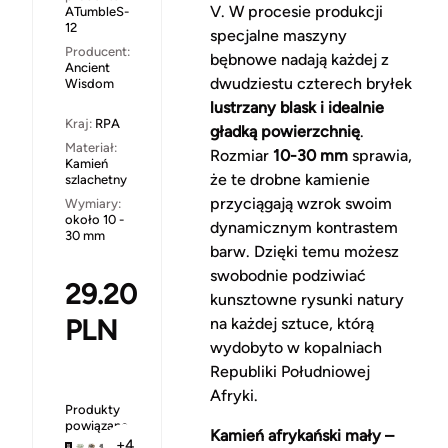
V. W procesie produkcji
ATumbleS-
12
specjalne maszyny
Producent:
bębnowe nadają każdej z
Ancient
dwudziestu czterech bryłek
Wisdom
lustrzany blask i idealnie
Kraj:
RPA
gładką powierzchnię
.
Materiał:
Rozmiar
10-30 mm
sprawia,
Kamień
że te drobne kamienie
szlachetny
przyciągają wzrok swoim
Wymiary:
około 10 -
dynamicznym kontrastem
30 mm
barw. Dzięki temu możesz
swobodnie podziwiać
29.20
kunsztowne rysunki natury
PLN
na każdej sztuce, którą
wydobyto w kopalniach
Republiki Południowej
Afryki.
Produkty
powiązane
Kamień afrykański mały –
+4