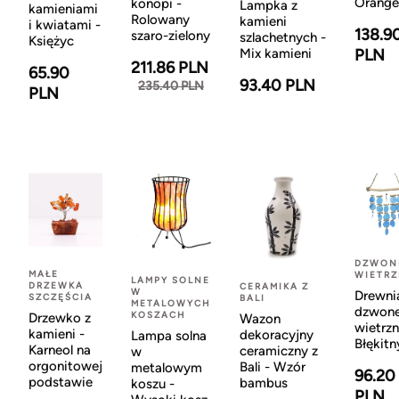
Orange
konopi -
Lampka z
kamieniami
Rolowany
kamieni
i kwiatami -
138.9
szaro-zielony
szlachetnych -
Księżyc
Mix kamieni
PLN
211.86 PLN
65.90
93.40 PLN
235.40 PLN
PLN
DZWON
MAŁE
WIETR
LAMPY SOLNE
DRZEWKA
CERAMIKA Z
W
Drewni
SZCZĘŚCIA
BALI
METALOWYCH
dzwon
KOSZACH
Drzewko z
Wazon
wietrzn
kamieni -
dekoracyjny
Lampa solna
Błękitn
Karneol na
ceramiczny z
w
orgonitowej
Bali - Wzór
metalowym
96.20
podstawie
bambus
koszu -
PLN