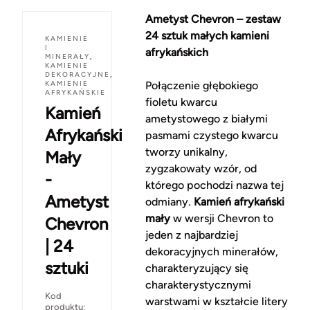
Ametyst Chevron – zestaw
24 sztuk małych kamieni
KAMIENIE
I
afrykańskich
MINERAŁY
,
KAMIENIE
DEKORACYJNE
,
KAMIENIE
Połączenie głębokiego
AFRYKAŃSKIE
fioletu kwarcu
Kamień
ametystowego z białymi
Afrykański
pasmami czystego kwarcu
tworzy unikalny,
Mały
zygzakowaty wzór, od
-
którego pochodzi nazwa tej
Ametyst
odmiany.
Kamień afrykański
mały
w wersji Chevron to
Chevron
jeden z najbardziej
| 24
dekoracyjnych minerałów,
sztuki
charakteryzujący się
charakterystycznymi
Kod
warstwami w kształcie litery
produktu: