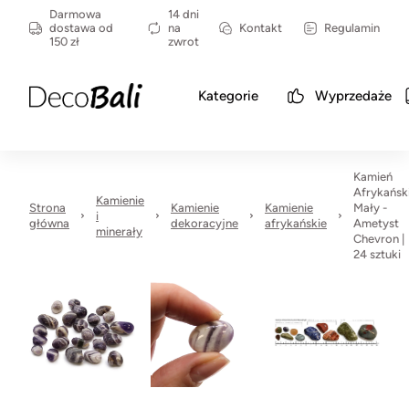
Darmowa
14 dni
dostawa od
na
Kontakt
Regulamin
150 zł
zwrot
Kategorie
Wyprzedaże
Kamień
Afrykańsk
Kamienie
Strona
Kamienie
Kamienie
Mały -
i
główna
dekoracyjne
afrykańskie
Ametyst
minerały
Chevron |
24 sztuki