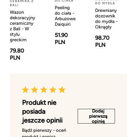
DO CIAŁA
CERAMIKA Z
DO MYDŁA
BALI
Peeling
Drewniany
Wazon
do ciała -
dozownik
dekoracyjny
Arbuzowe
do mydła -
ceramiczny
Daiquiri
Okrągły
z Bali - W
stylu
51.90
98.70
greckim
PLN
PLN
79.80
PLN
Produkt nie
posiada
Dodaj
pierwszą
jeszcze opinii
opinię
Bądź pierwszy - oceń
produkt i napisz