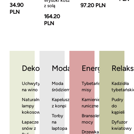
Wysoki kosz
34.90
97.20 PLN
z solą
PLN
164.20
PLN
Dekoracje
Moda
Energia
Relaks
Uchwyty
Moda
Tybetańskie
Kadzidła
na wino
śródziemnomorska
misy
tybetański
Naturalne
Kapelusze
Kamienie
Pudry
lampy
z konpi
runiczne
do
kokosowe
kąpieli
Torby
Bransoletki
Łapacze
na
mocy
Dyfuzor
snów z
laptopa
kwiatowy
Drzewka