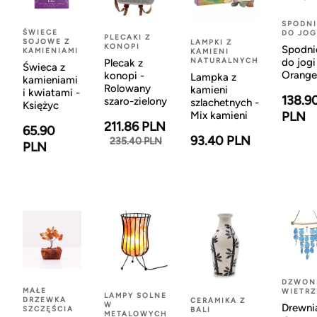
SPODNI
ŚWIECE
DO JOG
PLECAKI Z
SOJOWE Z
LAMPKI Z
KONOPI
Spodni
KAMIENIAMI
KAMIENI
NATURALNYCH
do jogi
Plecak z
Świeca z
Orange
konopi -
Lampka z
kamieniami
Rolowany
kamieni
i kwiatami -
138.9
szaro-zielony
szlachetnych -
Księżyc
Mix kamieni
PLN
211.86 PLN
65.90
93.40 PLN
235.40 PLN
PLN
DZWON
MAŁE
WIETR
LAMPY SOLNE
DRZEWKA
CERAMIKA Z
W
Drewni
SZCZĘŚCIA
BALI
METALOWYCH