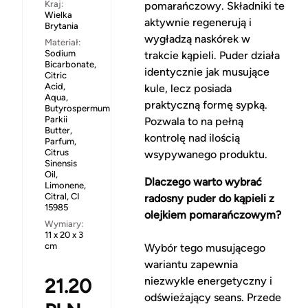
Kraj:
pomarańczowy. Składniki te
Wielka
aktywnie regenerują i
Brytania
wygładzą naskórek w
Materiał:
Sodium
trakcie kąpieli. Puder działa
Bicarbonate,
identycznie jak musujące
Citric
Acid,
kule, lecz posiada
Aqua,
praktyczną formę sypką.
Butyrospermum
Parkii
Pozwala to na pełną
Butter,
kontrolę nad ilością
Parfum,
Citrus
wsypywanego produktu.
Sinensis
Oil,
Dlaczego warto wybrać
Limonene,
Citral, CI
radosny puder do kąpieli z
15985
olejkiem pomarańczowym?
Wymiary:
11 x 20 x 3
cm
Wybór tego musującego
wariantu zapewnia
21.20
niezwykle energetyczny i
odświeżający seans. Przede