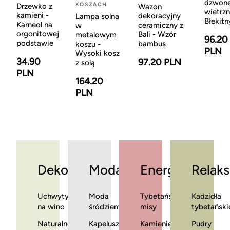
dzwon
KOSZACH
Drzewko z
Wazon
wietrzn
kamieni -
dekoracyjny
Lampa solna
Błękitn
Karneol na
ceramiczny z
w
orgonitowej
Bali - Wzór
metalowym
96.20
podstawie
bambus
koszu -
PLN
Wysoki kosz
34.90
97.20 PLN
z solą
PLN
164.20
PLN
Dekoracje
Moda
Energia
Relaks
Uchwyty
Moda
Tybetańskie
Kadzidła
na wino
śródziemnomorska
misy
tybetański
Naturalne
Kapelusze
Kamienie
Pudry