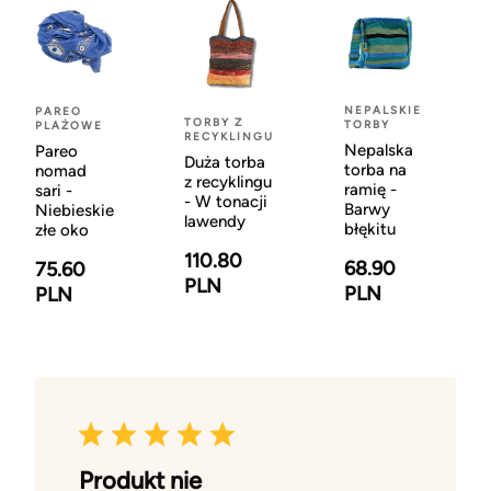
NEPALSKIE
PAREO
TORBY Z
TORBY
PLAŻOWE
RECYKLINGU
Nepalska
Pareo
Duża torba
torba na
nomad
z recyklingu
ramię -
sari -
- W tonacji
Barwy
Niebieskie
lawendy
błękitu
złe oko
110.80
68.90
75.60
PLN
PLN
PLN
Produkt nie