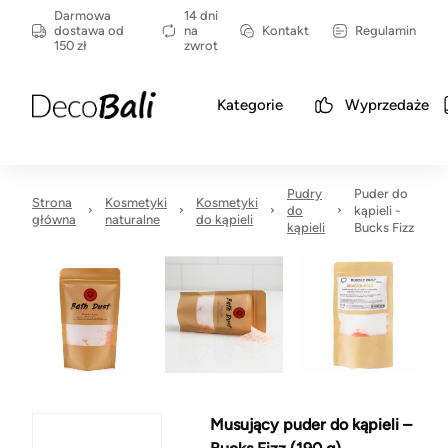
Darmowa
14 dni
dostawa od
na
Kontakt
Regulamin
150 zł
zwrot
Kategorie
Wyprzedaże
Pudry
Puder do
Strona
Kosmetyki
Kosmetyki
do
kąpieli -
główna
naturalne
do kąpieli
kąpieli
Bucks Fizz
Musujący puder do kąpieli –