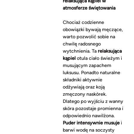
relaksująca kąpiel w
atmosferze świętowania
Chociaż codzienne
obowiązki bywają męczące,
warto pozwolić sobie na
chwilę radosnego
wytchnienia. Ta
relaksująca
kąpiel
otula ciało świeżym i
musującym zapachem
luksusu. Ponadto naturalne
składniki aktywnie
odżywiają oraz koją
zmęczony naskórek.
Dlatego po wyjściu z wanny
skóra pozostaje promienna i
odpowiednio nawilżona.
Puder intensywnie musuje
i
barwi wodę na soczysty