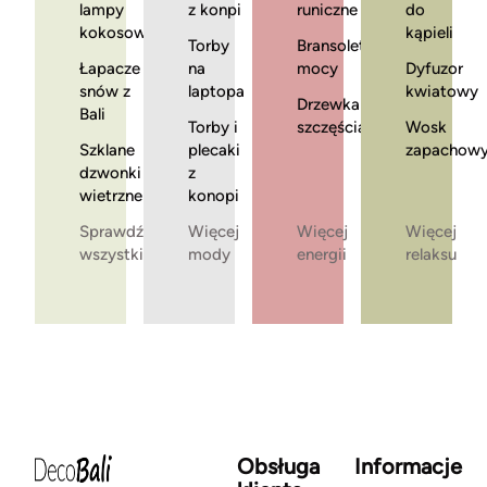
lampy
z konpi
runiczne
do
kokosowe
kąpieli
Torby
Bransoletki
Łapacze
na
mocy
Dyfuzor
snów z
laptopa
kwiatowy
Drzewka
Bali
Torby i
szczęścia
Wosk
Szklane
plecaki
zapachow
dzwonki
z
wietrzne
konopi
Sprawdź
Więcej
Więcej
Więcej
wszystkie
mody
energii
relaksu
Obsługa
Informacje