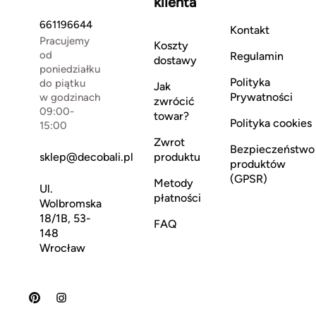
klienta
661196644
Kontakt
Pracujemy
Koszty
od
Regulamin
dostawy
poniedziałku
Polityka
do piątku
Jak
Prywatności
w godzinach
zwrócić
09:00-
towar?
Polityka cookies
15:00
Zwrot
Bezpieczeństwo
sklep@decobali.pl
produktu
produktów
(GPSR)
Metody
Ul.
płatności
Wolbromska
18/1B, 53-
FAQ
148
Wrocław