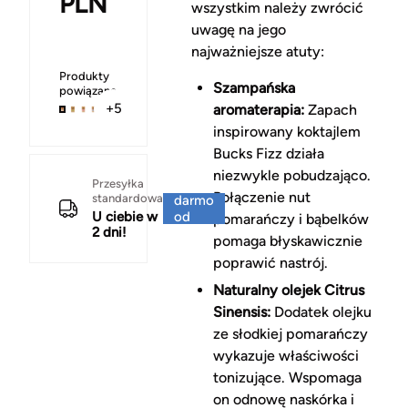
PLN
wszystkim należy zwrócić
uwagę na jego
najważniejsze atuty:
Produkty
Szampańska
powiązane
+5
aromaterapia:
Zapach
inspirowany koktajlem
Bucks Fizz działa
niezwykle pobudzająco.
Za
Przesyłka
Połączenie nut
standardowa
darmo
U ciebie w
od
pomarańczy i bąbelków
2 dni!
150 zł
pomaga błyskawicznie
poprawić nastrój.
Naturalny olejek Citrus
Sinensis:
Dodatek olejku
ze słodkiej pomarańczy
wykazuje właściwości
tonizujące. Wspomaga
on odnowę naskórka i