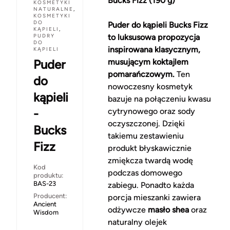
Bucks Fizz (190 g)
KOSMETYKI
NATURALNE
,
KOSMETYKI
DO
Puder do kąpieli Bucks Fizz
KĄPIELI
,
PUDRY
to luksusowa propozycja
DO
inspirowana klasycznym,
KĄPIELI
Puder
musującym koktajlem
pomarańczowym.
Ten
do
nowoczesny kosmetyk
kąpieli
bazuje na połączeniu kwasu
-
cytrynowego oraz sody
oczyszczonej. Dzięki
Bucks
takiemu zestawieniu
Fizz
produkt błyskawicznie
zmiękcza twardą wodę
Kod
podczas domowego
produktu:
BAS-23
zabiegu. Ponadto każda
Producent:
porcja mieszanki zawiera
Ancient
odżywcze
masło shea
oraz
Wisdom
naturalny olejek