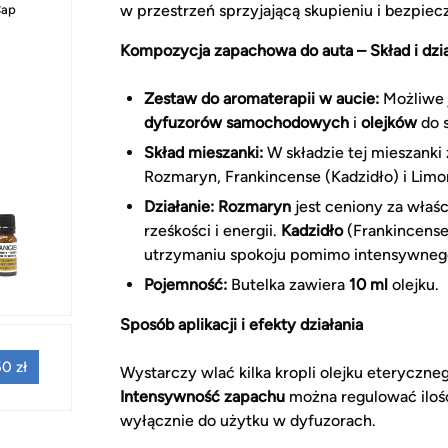
w przestrzeń sprzyjającą skupieniu i bezpi
Cap
Kompozycja zapachowa do auta – Skład i dzia
Zestaw do aromaterapii w aucie:
Możliwe 
dyfuzorów samochodowych
i
olejków
do 
Skład mieszanki:
W składzie tej mieszanki 
Rozmaryn, Frankincense (Kadzidło) i Limo
Działanie:
Rozmaryn
jest ceniony za właś
rześkości i energii.
Kadzidło
(Frankincense
utrzymaniu spokoju pomimo intensywnego
Pojemność:
Butelka zawiera
10 ml
olejku.
Sposób aplikacji i efekty działania
0 zł
Wystarczy wlać kilka kropli olejku eterycz
Intensywność zapachu
można regulować ilośc
wyłącznie do użytku w dyfuzorach.