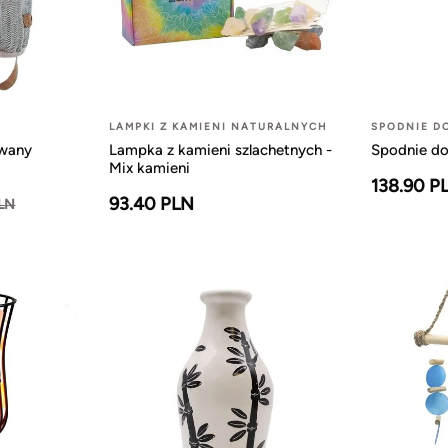
LAMPKI Z KAMIENI NATURALNYCH
SPODNIE D
owany
Lampka z kamieni szlachetnych -
Spodnie do
Mix kamieni
138.90 P
93.40 PLN
PLN