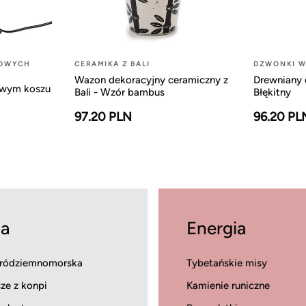
LOWYCH
CERAMIKA Z BALI
DZWONKI W
Wazon dekoracyjny ceramiczny z
Drewniany 
owym koszu
Bali - Wzór bambus
Błękitny
97.20 PLN
96.20 PL
a
Energia
ródziemnomorska
Tybetańskie misy
ze z konpi
Kamienie runiczne