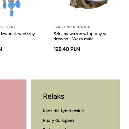
IETRZNE
SZKŁO NA DREWNIE
dzwonek wietrzny -
Szklany wazon wtopiony w
drewno - Waza mała
N
126.40 PLN
Relaks
Kadzidła tybetańskie
Pudry do kąpieli