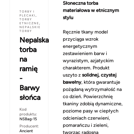
Słoneczna torba
materiałowa w etnicznym
TORBY I
PLECAKI
,
stylu
TORBY
ETNICZNE
,
NEPALSKIE
TORBY
Ręcznie tkany model
Nepalska
przyciąga wzrok
energetycznym
torba
zestawieniem barw i
na
wyrazistym, azjatyckim
ramię
charakterem. Produkt
uszyto z
solidnej, czystej
-
bawełny
, która gwarantuje
Barwy
pożądaną wytrzymałość na
słońca
co dzień. Powierzchnię
tkaniny zdobią dynamiczne,
Kod
poziome pasy w ciepłych
produktu:
odcieniach czerwieni,
NSBag-15
pomarańczu i zieleni,
Producent:
Ancient
tworząc radosną