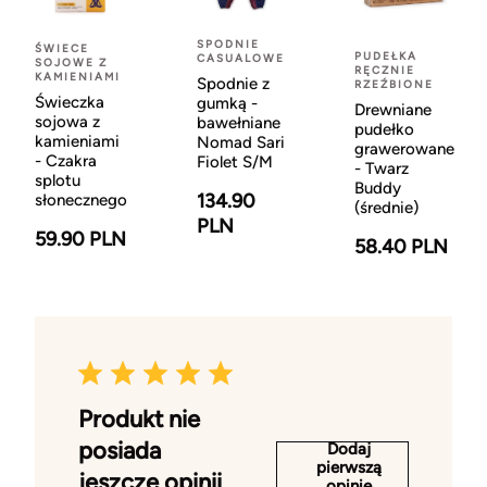
SPODNIE
ŚWIECE
PUDEŁKA
CASUALOWE
SOJOWE Z
RĘCZNIE
KAMIENIAMI
Spodnie z
RZEŹBIONE
Świeczka
gumką -
Drewniane
sojowa z
bawełniane
pudełko
kamieniami
Nomad Sari
grawerowane
- Czakra
Fiolet S/M
- Twarz
splotu
Buddy
134.90
słonecznego
(średnie)
PLN
59.90 PLN
58.40 PLN
Produkt nie
posiada
Dodaj
pierwszą
jeszcze opinii
opinię