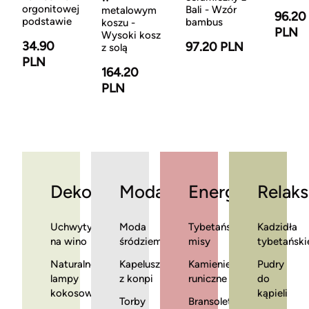
orgonitowej
Bali - Wzór
metalowym
96.20
podstawie
bambus
koszu -
PLN
Wysoki kosz
34.90
97.20 PLN
z solą
PLN
164.20
PLN
Dekoracje
Moda
Energia
Relaks
Uchwyty
Moda
Tybetańskie
Kadzidła
na wino
śródziemnomorska
misy
tybetański
Naturalne
Kapelusze
Kamienie
Pudry
lampy
z konpi
runiczne
do
kokosowe
kąpieli
Torby
Bransoletki