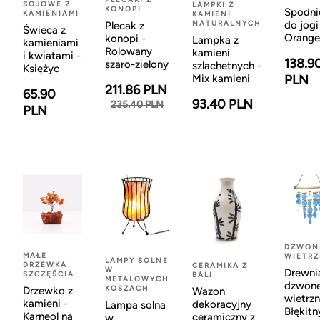
SOJOWE Z
LAMPKI Z
KONOPI
Spodni
KAMIENIAMI
KAMIENI
NATURALNYCH
do jogi
Plecak z
Świeca z
Orange
konopi -
Lampka z
kamieniami
Rolowany
kamieni
i kwiatami -
138.9
szaro-zielony
szlachetnych -
Księżyc
Mix kamieni
PLN
211.86 PLN
65.90
93.40 PLN
235.40 PLN
PLN
DZWON
MAŁE
WIETR
LAMPY SOLNE
DRZEWKA
CERAMIKA Z
W
Drewni
SZCZĘŚCIA
BALI
METALOWYCH
dzwon
KOSZACH
Drzewko z
Wazon
wietrzn
kamieni -
dekoracyjny
Lampa solna
Błękitn
Karneol na
ceramiczny z
w