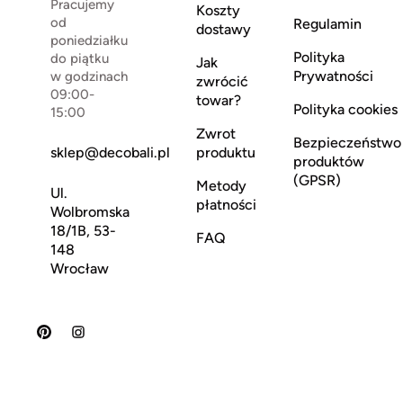
Pracujemy
Koszty
od
Regulamin
dostawy
poniedziałku
Polityka
do piątku
Jak
Prywatności
w godzinach
zwrócić
09:00-
towar?
Polityka cookies
15:00
Zwrot
Bezpieczeństwo
sklep@decobali.pl
produktu
produktów
(GPSR)
Metody
Ul.
płatności
Wolbromska
18/1B, 53-
FAQ
148
Wrocław