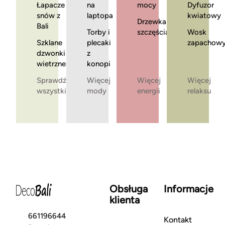
Łapacze
na
mocy
Dyfuzor
snów z
laptopa
kwiatowy
Drzewka
Bali
Torby i
szczęścia
Wosk
Szklane
plecaki
zapachow
dzwonki
z
wietrzne
konopi
Sprawdź
Więcej
Więcej
Więcej
wszystkie
mody
energii
relaksu
Obsługa
Informacje
klienta
661196644
Kontakt