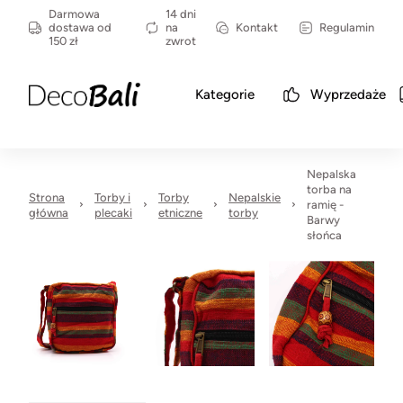
Darmowa
14 dni
dostawa od
na
Kontakt
Regulamin
150 zł
zwrot
Kategorie
Wyprzedaże
Nepalska
torba na
Strona
Torby i
Torby
Nepalskie
ramię -
główna
plecaki
etniczne
torby
Barwy
słońca