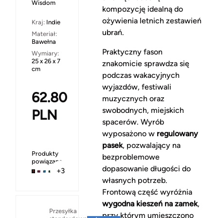
Wisdom
kompozycję idealną do
ożywienia letnich zestawień
Kraj:
Indie
ubrań.
Materiał:
Bawełna
Praktyczny fason
Wymiary:
25 x 26 x 7
znakomicie sprawdza się
cm
podczas wakacyjnych
wyjazdów, festiwali
62.80
muzycznych oraz
swobodnych, miejskich
PLN
spacerów. Wyrób
wyposażono w
regulowany
pasek
, pozwalający na
Produkty
bezproblemowe
powiązane
dopasowanie długości do
+3
własnych potrzeb.
Frontową część wyróżnia
wygodna kieszeń na zamek
,
Za
Przesyłka
przy którym umieszczono