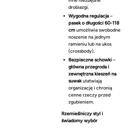
inne niezbędne
drobiazgi.
Wygodna regulacja
–
pasek o długości 60-118
cm
umożliwia swobodne
noszenie na jednym
ramieniu lub na ukos
(crossbody).
Bezpieczne schowki
–
główna przegroda i
zewnętrzna kieszeń na
suwak
ułatwiają
organizację i chronią
cenne rzeczy przed
zgubieniem.
Rzemieślniczy styl i
świadomy wybór