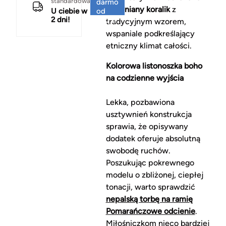
standardowa
darmo
drewniany koralik
z
U ciebie w
od
2 dni!
150 zł
tradycyjnym wzorem,
wspaniale podkreślający
etniczny klimat całości.
Kolorowa listonoszka boho
na codzienne wyjścia
Lekka, pozbawiona
usztywnień konstrukcja
sprawia, że opisywany
dodatek oferuje absolutną
swobodę ruchów.
Poszukując pokrewnego
modelu o zbliżonej, ciepłej
tonacji, warto sprawdzić
nepalską torbę na ramię
Pomarańczowe odcienie
.
Miłośniczkom nieco bardziej