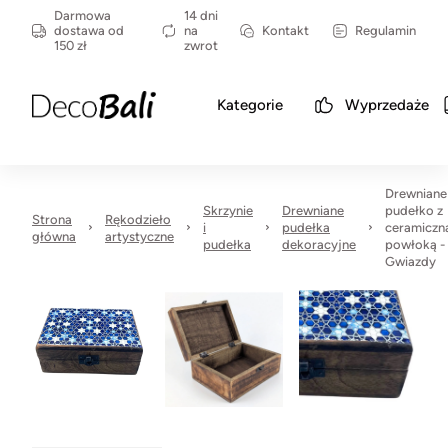
Darmowa
14 dni
dostawa od
na
Kontakt
Regulamin
150 zł
zwrot
Kategorie
Wyprzedaże
Drewniane
Skrzynie
Drewniane
pudełko z
Strona
Rękodzieło
i
pudełka
ceramiczn
główna
artystyczne
pudełka
dekoracyjne
powłoką -
Gwiazdy