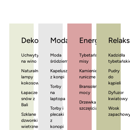
Dekoracje
Moda
Energia
Relaks
Uchwyty
Moda
Tybetańskie
Kadzidła
na wino
śródziemnomorska
misy
tybetański
Naturalne
Kapelusze
Kamienie
Pudry
lampy
z konpi
runiczne
do
kokosowe
kąpieli
Torby
Bransoletki
Łapacze
na
mocy
Dyfuzor
snów z
laptopa
kwiatowy
Drzewka
Bali
Torby i
szczęścia
Wosk
Szklane
plecaki
zapachow
dzwonki
z
wietrzne
konopi