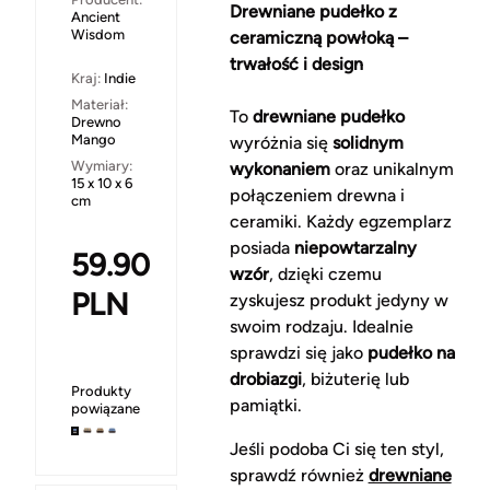
Drewniane pudełko z
Ancient
Wisdom
ceramiczną powłoką –
trwałość i design
Kraj:
Indie
Materiał:
To
drewniane pudełko
Drewno
Mango
wyróżnia się
solidnym
Wymiary:
wykonaniem
oraz unikalnym
15 x 10 x 6
połączeniem drewna i
cm
ceramiki. Każdy egzemplarz
posiada
niepowtarzalny
59.90
wzór
, dzięki czemu
PLN
zyskujesz produkt jedyny w
swoim rodzaju. Idealnie
sprawdzi się jako
pudełko na
drobiazgi
, biżuterię lub
Produkty
pamiątki.
powiązane
Jeśli podoba Ci się ten styl,
sprawdź również
drewniane