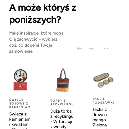
A może któryś z
poniższych?
Małe inspiracje, które mogą
Cię zachwycić – wybierz
coś, co dopełni Twoje
zamówienie.
TACE I
ŚWIECE
TORBY Z
PODSTAWKI
SOJOWE Z
RECYKLINGU
KAMIENIAMI
Tacka z
Duża torba
Świeca z
drewna
z recyklingu
kamieniami
mango -
- W tonacji
i kwiatami
Zielona
lawendy