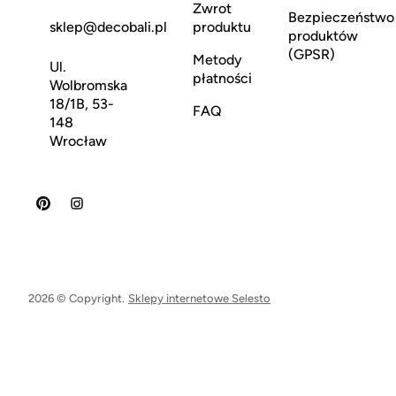
Zwrot
Bezpieczeństwo
sklep@decobali.pl
produktu
produktów
(GPSR)
Metody
Ul.
płatności
Wolbromska
18/1B, 53-
FAQ
148
Wrocław
2026 © Copyright.
Sklepy internetowe Selesto