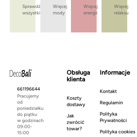
Sprawdź
Więcej
Więcej
Więcej
wszystkie
mody
energii
relaksu
Obsługa
Informacje
klienta
661196644
Kontakt
Pracujemy
Koszty
od
Regulamin
dostawy
poniedziałku
Polityka
do piątku
Jak
Prywatności
w godzinach
zwrócić
09:00-
towar?
Polityka cookies
15:00