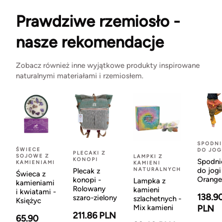
Prawdziwe rzemiosło -
nasze rekomendacje
Zobacz również inne wyjątkowe produkty inspirowane
naturalnymi materiałami i rzemiosłem.
SPODNI
ŚWIECE
DO JOG
PLECAKI Z
SOJOWE Z
LAMPKI Z
KONOPI
Spodni
KAMIENIAMI
KAMIENI
NATURALNYCH
do jogi
Plecak z
Świeca z
Orange
konopi -
Lampka z
kamieniami
Rolowany
kamieni
i kwiatami -
138.9
szaro-zielony
szlachetnych -
Księżyc
Mix kamieni
PLN
211.86 PLN
65.90