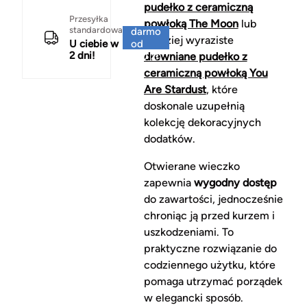
pudełko z ceramiczną
Za
Przesyłka
powłoką The Moon
lub
standardowa
darmo
bardziej wyraziste
U ciebie w
od
2 dni!
150 zł
drewniane pudełko z
ceramiczną powłoką You
Are Stardust
, które
doskonale uzupełnią
kolekcję dekoracyjnych
dodatków.
Otwierane wieczko
zapewnia
wygodny dostęp
do zawartości, jednocześnie
chroniąc ją przed kurzem i
uszkodzeniami. To
praktyczne rozwiązanie do
codziennego użytku, które
pomaga utrzymać porządek
w elegancki sposób.