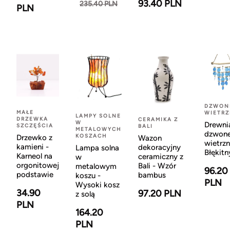
93.40 PLN
235.40 PLN
PLN
DZWON
MAŁE
WIETR
LAMPY SOLNE
DRZEWKA
CERAMIKA Z
W
Drewni
SZCZĘŚCIA
BALI
METALOWYCH
dzwon
KOSZACH
Drzewko z
Wazon
wietrzn
kamieni -
dekoracyjny
Lampa solna
Błękitn
Karneol na
ceramiczny z
w
orgonitowej
Bali - Wzór
metalowym
96.20
podstawie
bambus
koszu -
PLN
Wysoki kosz
34.90
97.20 PLN
z solą
PLN
164.20
PLN