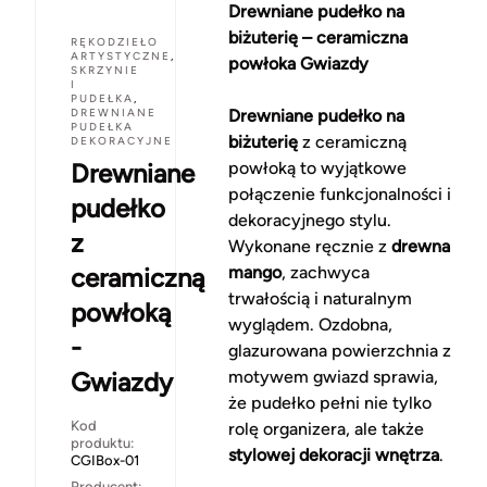
Drewniane pudełko na
biżuterię – ceramiczna
RĘKODZIEŁO
ARTYSTYCZNE
,
powłoka Gwiazdy
SKRZYNIE
I
PUDEŁKA
,
DREWNIANE
Drewniane pudełko na
PUDEŁKA
biżuterię
z ceramiczną
DEKORACYJNE
Drewniane
powłoką to wyjątkowe
połączenie funkcjonalności i
pudełko
dekoracyjnego stylu.
z
Wykonane ręcznie z
drewna
ceramiczną
mango
, zachwyca
trwałością i naturalnym
powłoką
wyglądem. Ozdobna,
-
glazurowana powierzchnia z
Gwiazdy
motywem gwiazd sprawia,
że pudełko pełni nie tylko
Kod
rolę organizera, ale także
produktu:
stylowej dekoracji wnętrza
.
CGIBox-01
Producent: