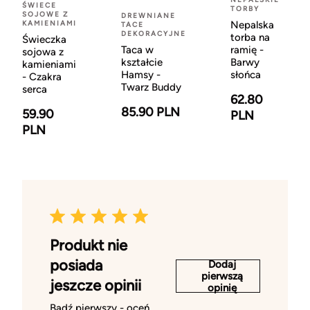
ŚWIECE
TORBY
SOJOWE Z
DREWNIANE
KAMIENIAMI
Nepalska
TACE
DEKORACYJNE
torba na
Świeczka
Taca w
ramię -
sojowa z
kształcie
Barwy
kamieniami
Hamsy -
słońca
- Czakra
Twarz Buddy
serca
62.80
85.90 PLN
59.90
PLN
PLN
Produkt nie
posiada
Dodaj
pierwszą
jeszcze opinii
opinię
Bądź pierwszy - oceń