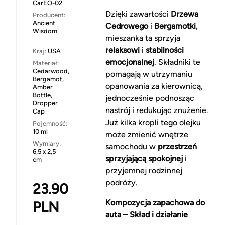
CarEO-02
Dzięki zawartości
Drzewa
Producent:
Ancient
Cedrowego
i
Bergamotki
,
Wisdom
mieszanka ta sprzyja
relaksowi
i
stabilności
Kraj:
USA
emocjonalnej
. Składniki te
Materiał:
Cedarwood,
pomagają w utrzymaniu
Bergamot,
opanowania za kierownicą,
Amber
Bottle,
jednocześnie podnosząc
Dropper
nastrój i redukując znużenie.
Cap
Już kilka kropli tego olejku
Pojemność:
10 ml
może zmienić wnętrze
Wymiary:
samochodu w
przestrzeń
6,5 x 2,5
sprzyjającą spokojnej
i
cm
przyjemnej rodzinnej
podróży.
23.90
Kompozycja zapachowa do
PLN
auta – Skład i działanie