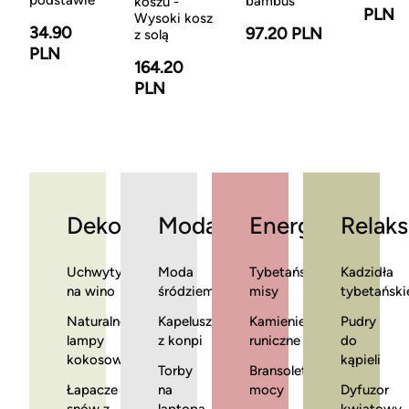
podstawie
bambus
koszu -
PLN
Wysoki kosz
34.90
97.20 PLN
z solą
PLN
164.20
PLN
Dekoracje
Moda
Energia
Relaks
Uchwyty
Moda
Tybetańskie
Kadzidła
na wino
śródziemnomorska
misy
tybetański
Naturalne
Kapelusze
Kamienie
Pudry
lampy
z konpi
runiczne
do
kokosowe
kąpieli
Torby
Bransoletki
Łapacze
na
mocy
Dyfuzor