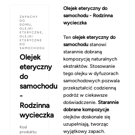
Olejek eteryczny do
samochodu - Rodzinna
ZAPACHY
DO
wycieczka
DOMU
,
OLEJKI
ETERYCZNE
,
OLEJKI
Ten
olejek eteryczny do
ETERYCZNE
samochodu
stanowi
DO
SAMOCHODU
starannie dobraną
Olejek
kompozycję naturalnych
eteryczny
ekstraktów. Stosowanie
tego olejku w dyfuzorach
do
samochodowych pozwala
samochodu
przekształcić codzienną
-
podróż w ciekawsze
doświadczenie.
Starannie
Rodzinna
dobrane kompozycje
wycieczka
olejków doskonale się
uzupełniają, tworząc
Kod
wyjątkowy zapach.
produktu: