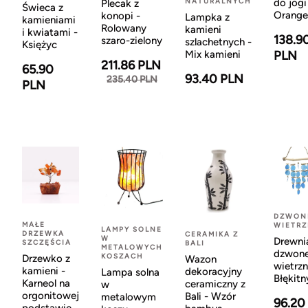
NATURALNYCH
do jogi
Plecak z
Świeca z
Orange
konopi -
Lampka z
kamieniami
Rolowany
kamieni
i kwiatami -
138.9
szaro-zielony
szlachetnych -
Księżyc
Mix kamieni
PLN
211.86 PLN
65.90
93.40 PLN
235.40 PLN
PLN
DZWON
MAŁE
WIETR
LAMPY SOLNE
DRZEWKA
CERAMIKA Z
W
Drewni
SZCZĘŚCIA
BALI
METALOWYCH
dzwon
KOSZACH
Drzewko z
Wazon
wietrzn
kamieni -
dekoracyjny
Lampa solna
Błękitn
Karneol na
ceramiczny z
w
orgonitowej
Bali - Wzór
metalowym
96.20