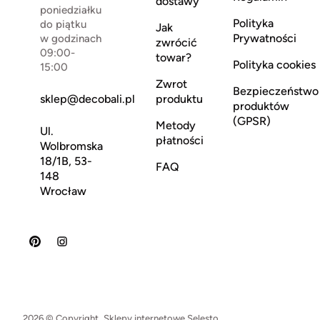
dostawy
poniedziałku
Polityka
do piątku
Jak
Prywatności
w godzinach
zwrócić
09:00-
towar?
Polityka cookies
15:00
Zwrot
Bezpieczeństwo
sklep@decobali.pl
produktu
produktów
(GPSR)
Metody
Ul.
płatności
Wolbromska
18/1B, 53-
FAQ
148
Wrocław
2026 © Copyright.
Sklepy internetowe Selesto