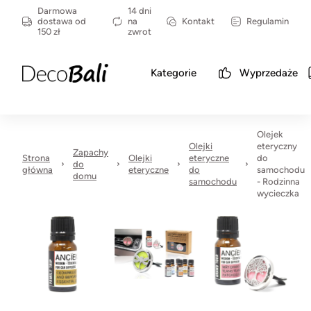
Darmowa
14 dni
dostawa od
na
Kontakt
Regulamin
150 zł
zwrot
Kategorie
Wyprzedaże
Olejek
Olejki
eteryczny
Zapachy
Strona
Olejki
eteryczne
do
do
główna
eteryczne
do
samochodu
domu
samochodu
- Rodzinna
wycieczka