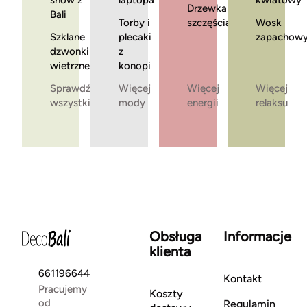
snów z
laptopa
kwiatowy
Drzewka
Bali
Torby i
szczęścia
Wosk
Szklane
plecaki
zapachow
dzwonki
z
wietrzne
konopi
Sprawdź
Więcej
Więcej
Więcej
wszystkie
mody
energii
relaksu
Obsługa
Informacje
klienta
661196644
Kontakt
Pracujemy
Koszty
od
Regulamin