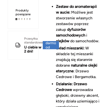
Zestaw do aromaterapii
Produkty
w aucie:
Możliwe jest
powiązane
stworzenie własnych
zestawów poprzez
zakup
dyfuzorów
samochodowych
i
Za
Przesyłka
olejków
do samochodów.
standardowa
darmo
U ciebie w
od
Skład mieszanki:
W
2 dni!
150 zł
składzie tej mieszanki
znajdują się starannie
dobrane
naturalne olejki
eteryczne
: Drzewo
Cedrowe i Bergamotka.
Działanie:
Drzewo
Cedrowe
wprowadza
głęboki, drzewny akcent,
który działa uziemiająco i
uspokajająco.