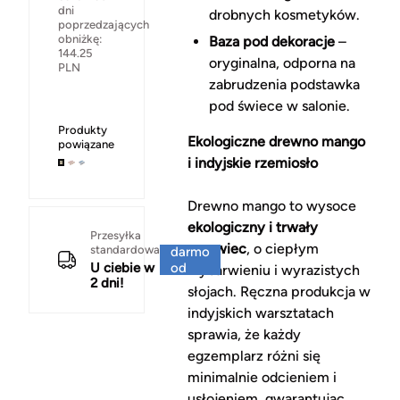
dni
drobnych kosmetyków.
poprzedzających
obniżkę:
Baza pod dekoracje
–
144.25
oryginalna, odporna na
PLN
zabrudzenia podstawka
pod świece w salonie.
Produkty
Ekologiczne drewno mango
powiązane
i indyjskie rzemiosło
Drewno mango to wysoce
ekologiczny i trwały
Za
Przesyłka
surowiec
, o ciepłym
standardowa
darmo
U ciebie w
od
wybarwieniu i wyrazistych
2 dni!
150 zł
słojach. Ręczna produkcja w
indyjskich warsztatach
sprawia, że każdy
egzemplarz różni się
minimalnie odcieniem i
usłojeniem, gwarantując