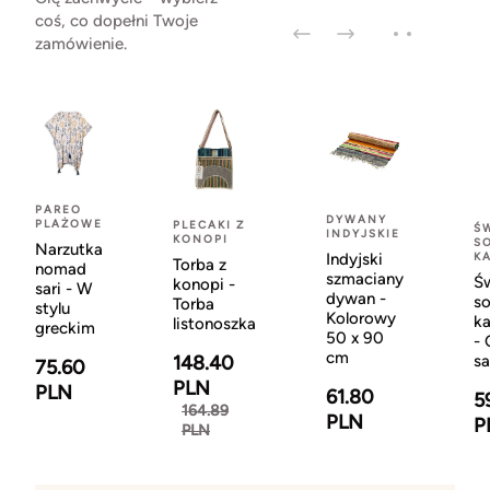
coś, co dopełni Twoje
zamówienie.
PAREO
DYWANY
PLAŻOWE
PLECAKI Z
Ś
INDYJSKIE
KONOPI
S
Narzutka
Indyjski
K
Torba z
nomad
szmaciany
Ś
konopi -
sari - W
dywan -
so
Torba
stylu
Kolorowy
k
listonoszka
greckim
50 x 90
- 
cm
148.40
sa
75.60
PLN
PLN
61.80
5
164.89
PLN
P
PLN