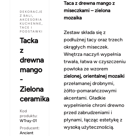
Taca z drewna mango z
miseczkami – zielona
DEKORACJE
Z BALI
,
mozaika
AKCESORIA
KUCHENNE
,
TACE I
PODSTAWKI
Zestaw składa się z
Tacka
podłużnej tacy oraz trzech
okrągłych miseczek.
z
Wnętrza naczyń wypełnia
drewna
trwała, łatwa w czyszczeniu
mango
powłoka ze wzorem
zielonej, orientalnej mozaiki
-
przełamanej drobnymi,
Zielona
żółto-pomarańczowymi
ceramika
akcentami. Gładkie
wypełnienie chroni drewno
Kod
przed zabrudzeniami i
produktu:
płynami, łącząc estetykę z
WTray-01
wysoką użytecznością.
Producent:
Ancient