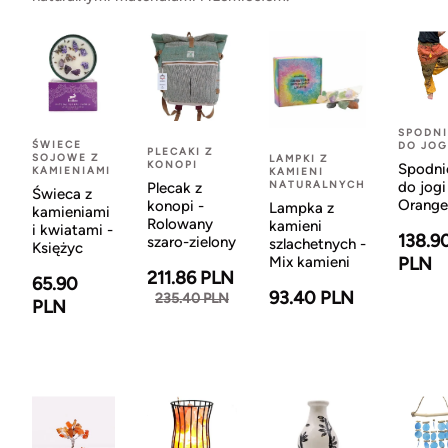
SPODNI
ŚWIECE
DO JOG
PLECAKI Z
SOJOWE Z
LAMPKI Z
KONOPI
Spodni
KAMIENIAMI
KAMIENI
NATURALNYCH
do jogi
Plecak z
Świeca z
Orange
konopi -
Lampka z
kamieniami
Rolowany
kamieni
i kwiatami -
138.9
szaro-zielony
szlachetnych -
Księżyc
Mix kamieni
PLN
211.86 PLN
65.90
93.40 PLN
235.40 PLN
PLN