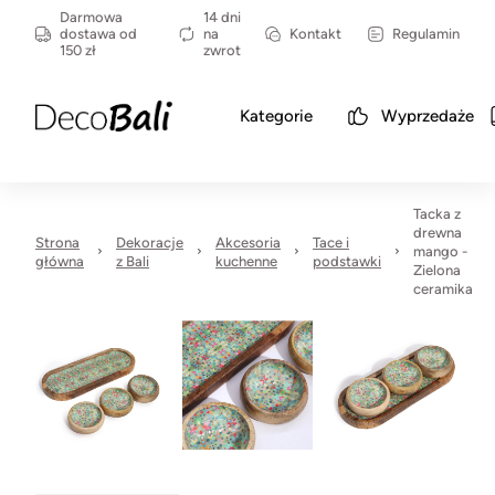
Darmowa
14 dni
dostawa od
na
Kontakt
Regulamin
150 zł
zwrot
Kategorie
Wyprzedaże
Tacka z
drewna
Strona
Dekoracje
Akcesoria
Tace i
mango -
główna
z Bali
kuchenne
podstawki
Zielona
ceramika