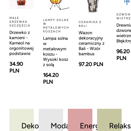
DZWON
MAŁE
WIETR
LAMPY SOLNE
DRZEWKA
CERAMIKA Z
W
Drewni
SZCZĘŚCIA
BALI
METALOWYCH
dzwon
KOSZACH
Drzewko z
Wazon
wietrzn
kamieni -
dekoracyjny
Lampa solna
Błękitn
Karneol na
ceramiczny z
w
orgonitowej
Bali - Wzór
metalowym
96.20
podstawie
bambus
koszu -
PLN
Wysoki kosz
34.90
97.20 PLN
z solą
PLN
164.20
PLN
Dekoracje
Moda
Energia
Relaks