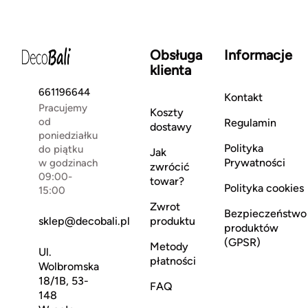
Obsługa
Informacje
klienta
661196644
Kontakt
Pracujemy
Koszty
od
Regulamin
dostawy
poniedziałku
Polityka
do piątku
Jak
Prywatności
w godzinach
zwrócić
09:00-
towar?
Polityka cookies
15:00
Zwrot
Bezpieczeństwo
sklep@decobali.pl
produktu
produktów
(GPSR)
Metody
Ul.
płatności
Wolbromska
18/1B, 53-
FAQ
148