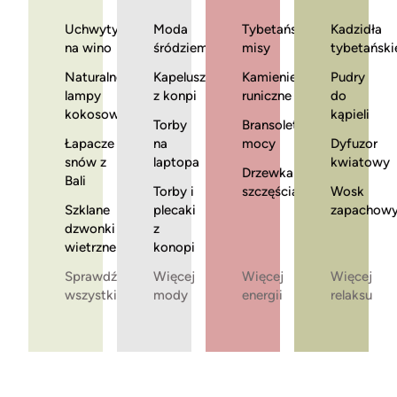
Uchwyty
Moda
Tybetańskie
Kadzidła
na wino
śródziemnomorska
misy
tybetański
Naturalne
Kapelusze
Kamienie
Pudry
lampy
z konpi
runiczne
do
kokosowe
kąpieli
Torby
Bransoletki
Łapacze
na
mocy
Dyfuzor
snów z
laptopa
kwiatowy
Drzewka
Bali
Torby i
szczęścia
Wosk
Szklane
plecaki
zapachow
dzwonki
z
wietrzne
konopi
Sprawdź
Więcej
Więcej
Więcej
wszystkie
mody
energii
relaksu