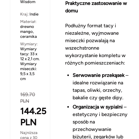
Wisdom
Praktyczne zastosowanie w
domu
Kraj:
Indie
Materiał:
Podłużny format tacy i
drewno
mango,
niezależne, wyjmowane
ceramika
miseczki pozwalają na
Wymiary:
wszechstronne
Wymiary
tacy: 33 x
wykorzystanie kompletu w
12 x 2,1 cm.
różnych pomieszczeniach:
Wymiary
miseczki:
9,5 x 3,5
Serwowanie przekąsek
–
cm
idealne rozwiązanie na
tapas, oliwki, orzechy,
169.70
bakalie czy gęste dipy.
PLN
Organizacja w sypialni
–
144.25
estetyczny i bezpieczny
PLN
sposób na
przechowywanie
Najniższa
biżuterii, zegarków lub
cena z 30