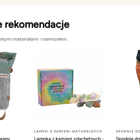
e rekomendacje
lnymi materiałami i rzemiosłem.
LAMPKI Z KAMIENI NATURALNYCH
SPODNIE D
owany
Lampka z kamieni szlachetnych -
Spodnie do