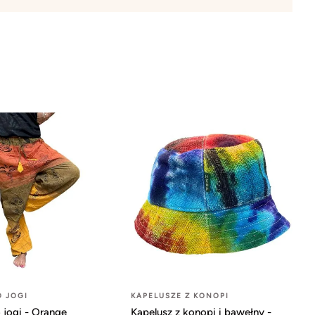
O JOGI
KAPELUSZE Z KONOPI
 jogi - Orange
Kapelusz z konopi i bawełny -