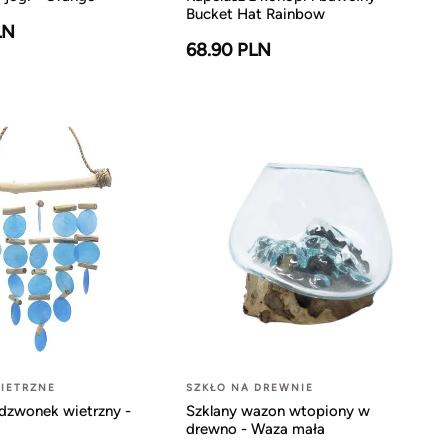
Bucket Hat Rainbow
LN
68.90 PLN
IETRZNE
SZKŁO NA DREWNIE
dzwonek wietrzny -
Szklany wazon wtopiony w
drewno - Waza mała