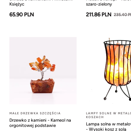
Księżyc
szaro-zielony
65.90 PLN
211.86 PLN
235.40 
MAŁE DRZEWKA SZCZĘŚCIA
LAMPY SOLNE W META
KOSZACH
Drzewko z kamieni - Karneol na
Lampa solna w metal
orgonitowej podstawie
- Wysoki kosz z solą