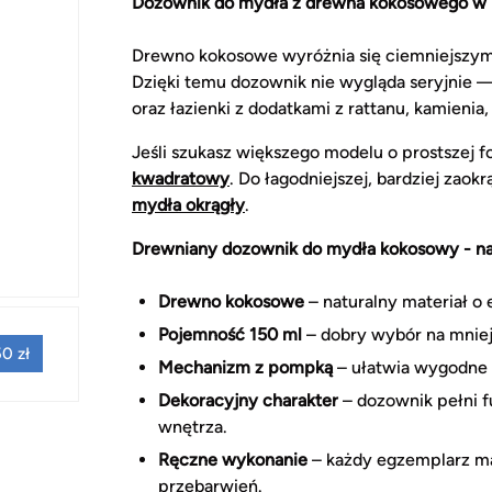
Dozownik do mydła z drewna kokosowego w n
Drewno kokosowe wyróżnia się ciemniejszym 
Dzięki temu dozownik nie wygląda seryjnie —
oraz łazienki z dodatkami z rattanu, kamienia
Jeśli szukasz większego modelu o prostszej 
kwadratowy
. Do łagodniejszej, bardziej zaok
mydła okrągły
.
Drewniany dozownik do mydła kokosowy - na
Drewno kokosowe
– naturalny materiał o
Pojemność 150 ml
– dobry wybór na mniejs
0 zł
Mechanizm z pompką
– ułatwia wygodne 
Dekoracyjny charakter
– dozownik pełni f
wnętrza.
Ręczne wykonanie
– każdy egzemplarz ma 
przebarwień.