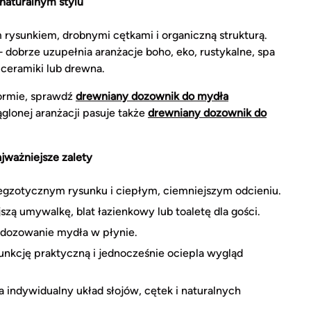
aturalnym stylu
rysunkiem, drobnymi cętkami i organiczną strukturą.
 dobrze uzupełnia aranżacje boho, eko, rustykalne, spa
, ceramiki lub drewna.
formie, sprawdź
drewniany dozownik do mydła
rąglonej aranżacji pasuje także
drewniany dozownik do
jważniejsze zalety
 egzotycznym rysunku i ciepłym, ciemniejszym odcieniu.
zą umywalkę, blat łazienkowy lub toaletę dla gości.
dozowanie mydła w płynie.
unkcję praktyczną i jednocześnie ociepla wygląd
indywidualny układ słojów, cętek i naturalnych