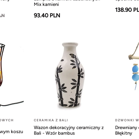
Mix kamieni
138.90 P
93.40 PLN
PLN
LOWYCH
CERAMIKA Z BALI
DZWONKI W
Wazon dekoracyjny ceramiczny z
Drewniany 
owym koszu
Bali - Wzór bambus
Błękitny