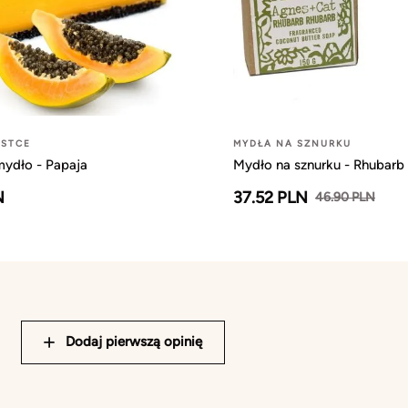
OSTCE
MYDŁA NA SZNURKU
mydło - Papaja
Mydło na sznurku - Rhubarb
N
37.52 PLN
46.90 PLN
Dodaj pierwszą opinię