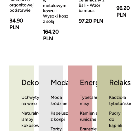
ceramiczny z
w
orgonitowej
Bali - Wzór
metalowym
96.20
podstawie
bambus
koszu -
PLN
Wysoki kosz
34.90
97.20 PLN
z solą
PLN
164.20
PLN
Dekoracje
Moda
Energia
Relaks
Uchwyty
Moda
Tybetańskie
Kadzidła
na wino
śródziemnomorska
misy
tybetański
Naturalne
Kapelusze
Kamienie
Pudry
lampy
z konpi
runiczne
do
kokosowe
kąpieli
Torby
Bransoletki