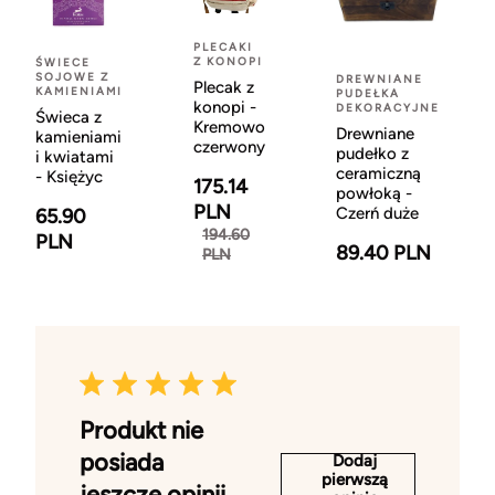
PLECAKI
Z KONOPI
ŚWIECE
SOJOWE Z
DREWNIANE
Plecak z
KAMIENIAMI
PUDEŁKA
konopi -
DEKORACYJNE
Świeca z
Kremowo
Drewniane
kamieniami
czerwony
pudełko z
i kwiatami
ceramiczną
- Księżyc
175.14
powłoką -
PLN
Czerń duże
65.90
194.60
PLN
89.40 PLN
PLN
Produkt nie
posiada
Dodaj
pierwszą
jeszcze opinii