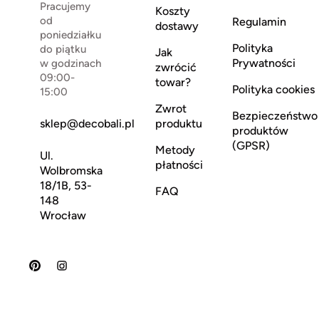
Pracujemy
Koszty
od
Regulamin
dostawy
poniedziałku
Polityka
do piątku
Jak
Prywatności
w godzinach
zwrócić
09:00-
towar?
Polityka cookies
15:00
Zwrot
Bezpieczeństwo
sklep@decobali.pl
produktu
produktów
(GPSR)
Metody
Ul.
płatności
Wolbromska
18/1B, 53-
FAQ
148
Wrocław