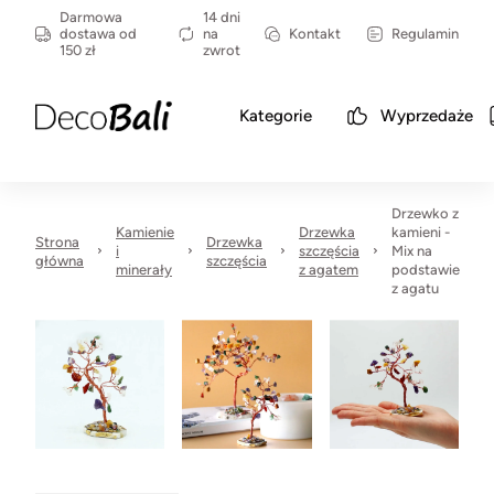
Darmowa
14 dni
dostawa od
na
Kontakt
Regulamin
150 zł
zwrot
Kategorie
Wyprzedaże
Drzewko z
Kamienie
Drzewka
kamieni -
Strona
Drzewka
i
szczęścia
Mix na
główna
szczęścia
minerały
z agatem
podstawie
z agatu