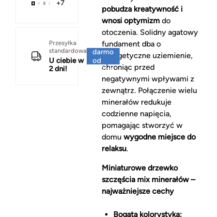
+7
pobudza kreatywność i
wnosi optymizm
do
otoczenia. Solidny agatowy
Za
Przesyłka
fundament dba o
standardowa
darmo
energetyczne uziemienie,
U ciebie w
od
chroniąc przed
2 dni!
150 zł
negatywnymi wpływami z
zewnątrz. Połączenie wielu
minerałów redukuje
codzienne napięcia,
pomagając stworzyć w
domu
wygodne miejsce do
relaksu
.
Miniaturowe drzewko
szczęścia mix minerałów –
najważniejsze cechy
Bogata kolorystyka: