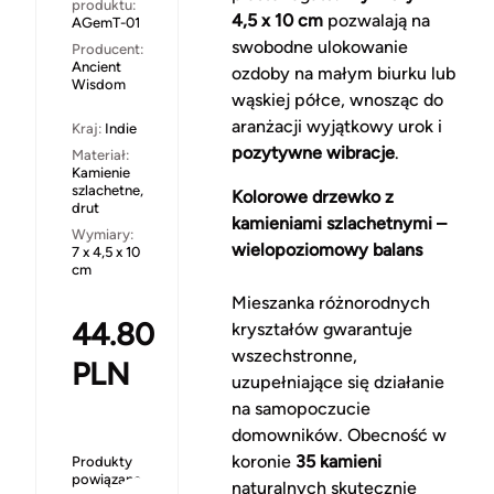
produktu:
4,5 x 10 cm
pozwalają na
AGemT-01
swobodne ulokowanie
Producent:
Ancient
ozdoby na małym biurku lub
Wisdom
wąskiej półce, wnosząc do
aranżacji wyjątkowy urok i
Kraj:
Indie
pozytywne wibracje
.
Materiał:
Kamienie
szlachetne,
Kolorowe drzewko z
drut
kamieniami szlachetnymi –
Wymiary:
wielopoziomowy balans
7 x 4,5 x 10
cm
Mieszanka różnorodnych
44.80
kryształów gwarantuje
wszechstronne,
PLN
uzupełniające się działanie
na samopoczucie
domowników. Obecność w
koronie
35 kamieni
Produkty
powiązane
naturalnych skutecznie