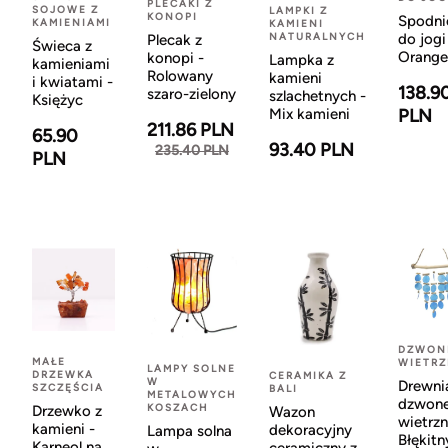
PLECAKI Z
SOJOWE Z
LAMPKI Z
KONOPI
Spodni
KAMIENIAMI
KAMIENI
NATURALNYCH
do jogi
Plecak z
Świeca z
Orange
konopi -
Lampka z
kamieniami
Rolowany
kamieni
i kwiatami -
138.9
szaro-zielony
szlachetnych -
Księżyc
Mix kamieni
PLN
211.86 PLN
65.90
93.40 PLN
235.40 PLN
PLN
DZWON
MAŁE
WIETR
LAMPY SOLNE
DRZEWKA
CERAMIKA Z
W
Drewni
SZCZĘŚCIA
BALI
METALOWYCH
dzwon
KOSZACH
Drzewko z
Wazon
wietrzn
kamieni -
dekoracyjny
Lampa solna
Błękitn
Karneol na