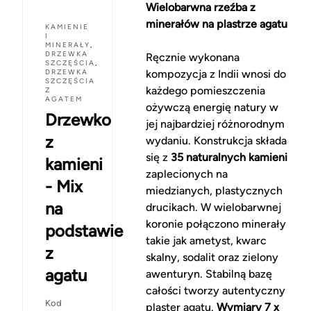
Wielobarwna rzeźba z
minerałów na plastrze agatu
KAMIENIE
I
MINERAŁY
,
DRZEWKA
Ręcznie wykonana
SZCZĘŚCIA
,
DRZEWKA
kompozycja z Indii wnosi do
SZCZĘŚCIA
każdego pomieszczenia
Z
AGATEM
ożywczą energię natury w
Drzewko
jej najbardziej różnorodnym
z
wydaniu. Konstrukcja składa
się z
35 naturalnych kamieni
kamieni
zaplecionych na
- Mix
miedzianych, plastycznych
na
drucikach. W wielobarwnej
koronie połączono minerały
podstawie
takie jak ametyst, kwarc
z
skalny, sodalit oraz zielony
agatu
awenturyn. Stabilną bazę
całości tworzy autentyczny
Kod
plaster agatu.
Wymiary 7 x