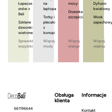
Łapacze
na
mocy
Dyfuzor
snów z
laptopa
kwiatowy
Drzewka
Bali
Torby i
szczęścia
Wosk
Szklane
plecaki
zapachow
dzwonki
z
wietrzne
konopi
Sprawdź
Więcej
Więcej
Więcej
wszystkie
mody
energii
relaksu
Obsługa
Informacje
klienta
661196644
Kontakt