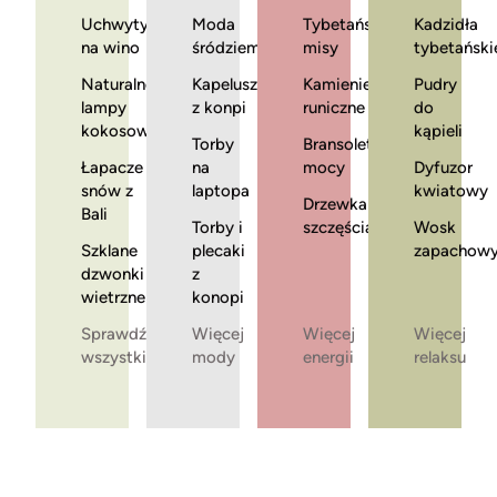
Uchwyty
Moda
Tybetańskie
Kadzidła
na wino
śródziemnomorska
misy
tybetański
Naturalne
Kapelusze
Kamienie
Pudry
lampy
z konpi
runiczne
do
kokosowe
kąpieli
Torby
Bransoletki
Łapacze
na
mocy
Dyfuzor
snów z
laptopa
kwiatowy
Drzewka
Bali
Torby i
szczęścia
Wosk
Szklane
plecaki
zapachow
dzwonki
z
wietrzne
konopi
Sprawdź
Więcej
Więcej
Więcej
wszystkie
mody
energii
relaksu