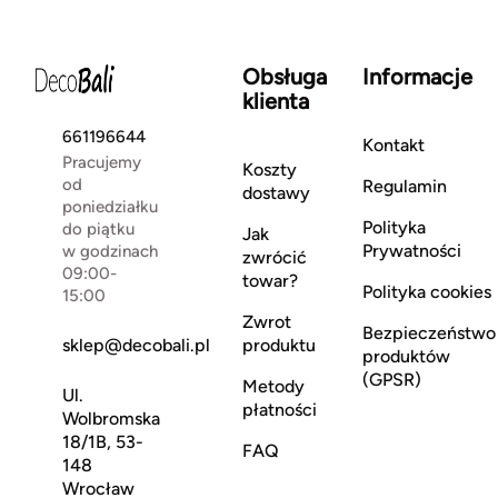
Obsługa
Informacje
klienta
661196644
Kontakt
Pracujemy
Koszty
od
Regulamin
dostawy
poniedziałku
Polityka
do piątku
Jak
Prywatności
w godzinach
zwrócić
09:00-
towar?
Polityka cookies
15:00
Zwrot
Bezpieczeństwo
sklep@decobali.pl
produktu
produktów
(GPSR)
Metody
Ul.
płatności
Wolbromska
18/1B, 53-
FAQ
148
Wrocław