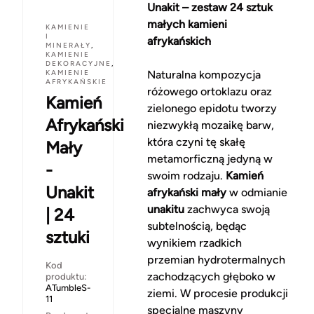
Unakit – zestaw 24 sztuk
małych kamieni
KAMIENIE
I
afrykańskich
MINERAŁY
,
KAMIENIE
DEKORACYJNE
,
KAMIENIE
Naturalna kompozycja
AFRYKAŃSKIE
różowego ortoklazu oraz
Kamień
zielonego epidotu tworzy
Afrykański
niezwykłą mozaikę barw,
która czyni tę skałę
Mały
metamorficzną jedyną w
-
swoim rodzaju.
Kamień
Unakit
afrykański mały
w odmianie
unakitu
zachwyca swoją
| 24
subtelnością, będąc
sztuki
wynikiem rzadkich
przemian hydrotermalnych
Kod
zachodzących głęboko w
produktu:
ATumbleS-
ziemi. W procesie produkcji
11
specjalne maszyny