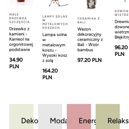
DZWON
MAŁE
WIETR
LAMPY SOLNE
DRZEWKA
CERAMIKA Z
W
Drewni
SZCZĘŚCIA
BALI
METALOWYCH
dzwon
KOSZACH
Drzewko z
Wazon
wietrzn
kamieni -
dekoracyjny
Lampa solna
Błękitn
Karneol na
ceramiczny z
w
orgonitowej
Bali - Wzór
metalowym
96.20
podstawie
bambus
koszu -
PLN
Wysoki kosz
34.90
97.20 PLN
z solą
PLN
164.20
PLN
Dekoracje
Moda
Energia
Relaks