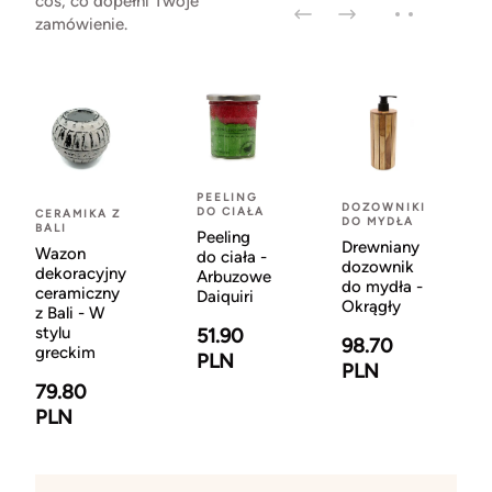
coś, co dopełni Twoje
zamówienie.
PEELING
DOZOWNIKI
DO CIAŁA
CERAMIKA Z
DO MYDŁA
BALI
Peeling
Drewniany
Wazon
do ciała -
dozownik
dekoracyjny
Arbuzowe
do mydła -
ceramiczny
Daiquiri
Okrągły
z Bali - W
stylu
51.90
98.70
greckim
PLN
PLN
79.80
PLN