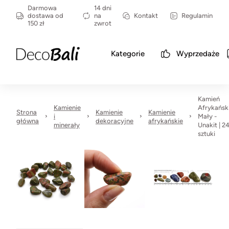
Darmowa
14 dni
dostawa od
na
Kontakt
Regulamin
150 zł
zwrot
Kategorie
Wyprzedaże
Kamień
Kamienie
Afrykańsk
Strona
Kamienie
Kamienie
i
Mały -
główna
dekoracyjne
afrykańskie
minerały
Unakit | 2
sztuki