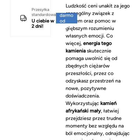
Ludzkość ceni unakit za jego
Za
Przesyłka
szczególny związek z
standardowa
darmo
sercem oraz pomoc w
U ciebie w
od
2 dni!
150 zł
głębszym rozumieniu
własnych emocji. Co
więcej,
energia tego
kamienia
skutecznie
pomaga uwolnić się od
zbędnych ciężarów
przeszłości, przez co
odzyskasz przestrzeń na
nowe, pozytywne
doświadczenia.
Wykorzystując
kamień
afrykański mały
, łatwiej
przejdziesz przez trudne
momenty bez względu na
ból emocjonalny, odnajdując