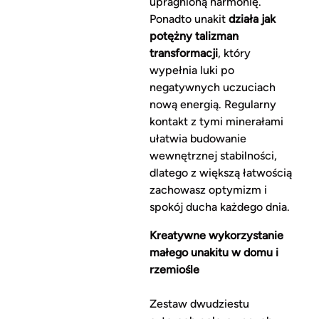
upragnioną harmonię.
Ponadto unakit
działa jak
potężny talizman
transformacji
, który
wypełnia luki po
negatywnych uczuciach
nową energią. Regularny
kontakt z tymi minerałami
ułatwia budowanie
wewnętrznej stabilności,
dlatego z większą łatwością
zachowasz optymizm i
spokój ducha każdego dnia.
Kreatywne wykorzystanie
małego unakitu w domu i
rzemiośle
Zestaw dwudziestu