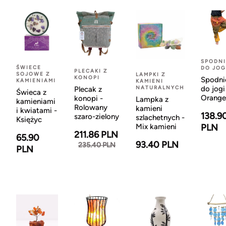
SPODNI
ŚWIECE
DO JOG
PLECAKI Z
SOJOWE Z
LAMPKI Z
KONOPI
Spodni
KAMIENIAMI
KAMIENI
NATURALNYCH
do jogi
Plecak z
Świeca z
Orange
konopi -
Lampka z
kamieniami
Rolowany
kamieni
i kwiatami -
138.9
szaro-zielony
szlachetnych -
Księżyc
Mix kamieni
PLN
211.86 PLN
65.90
93.40 PLN
235.40 PLN
PLN