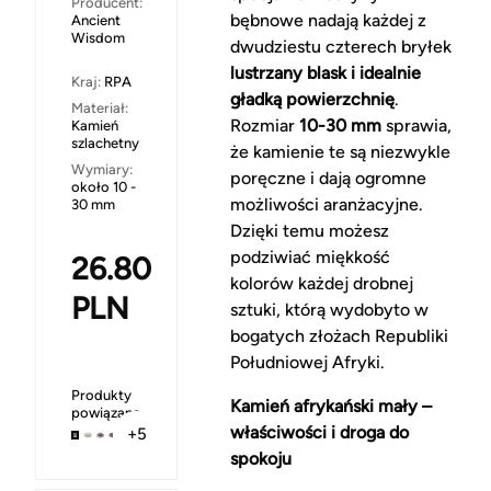
Producent:
bębnowe nadają każdej z
Ancient
Wisdom
dwudziestu czterech bryłek
lustrzany blask i idealnie
Kraj:
RPA
gładką powierzchnię
.
Materiał:
Rozmiar
10-30 mm
sprawia,
Kamień
szlachetny
że kamienie te są niezwykle
Wymiary:
poręczne i dają ogromne
około 10 -
możliwości aranżacyjne.
30 mm
Dzięki temu możesz
podziwiać miękkość
26.80
kolorów każdej drobnej
PLN
sztuki, którą wydobyto w
bogatych złożach Republiki
Południowej Afryki.
Produkty
Kamień afrykański mały –
powiązane
właściwości i droga do
+5
spokoju