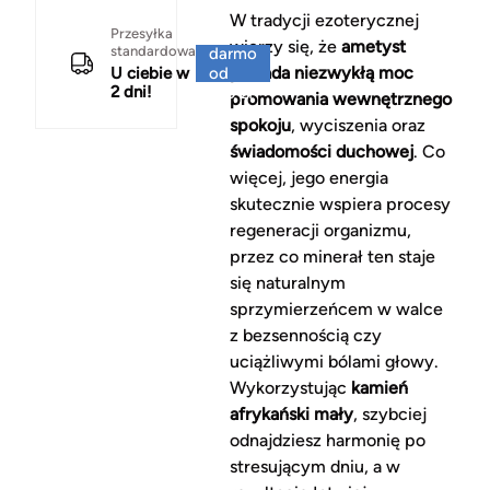
W tradycji ezoterycznej
Za
Przesyłka
wierzy się, że
ametyst
standardowa
darmo
posiada niezwykłą moc
U ciebie w
od
2 dni!
150 zł
promowania wewnętrznego
spokoju
, wyciszenia oraz
świadomości duchowej
. Co
więcej, jego energia
skutecznie wspiera procesy
regeneracji organizmu,
przez co minerał ten staje
się naturalnym
sprzymierzeńcem w walce
z bezsennością czy
uciążliwymi bólami głowy.
Wykorzystując
kamień
afrykański mały
, szybciej
odnajdziesz harmonię po
stresującym dniu, a w