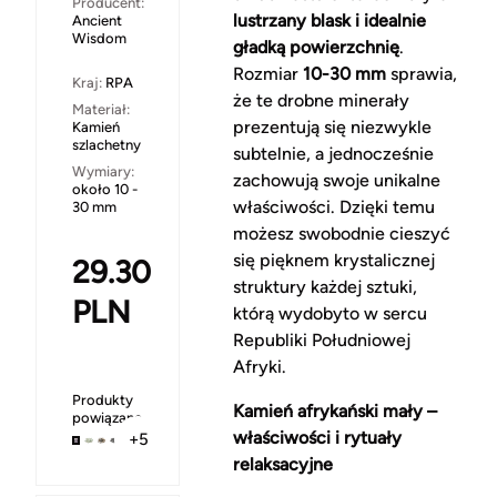
Producent:
lustrzany blask i idealnie
Ancient
Wisdom
gładką powierzchnię
.
Rozmiar
10-30 mm
sprawia,
Kraj:
RPA
że te drobne minerały
Materiał:
prezentują się niezwykle
Kamień
szlachetny
subtelnie, a jednocześnie
Wymiary:
zachowują swoje unikalne
około 10 -
właściwości. Dzięki temu
30 mm
możesz swobodnie cieszyć
się pięknem krystalicznej
29.30
struktury każdej sztuki,
PLN
którą wydobyto w sercu
Republiki Południowej
Afryki.
Produkty
Kamień afrykański mały –
powiązane
właściwości i rytuały
+5
relaksacyjne