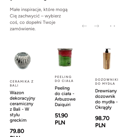
Małe inspiracje, które mogą
Cię zachwycić – wybierz
coś, co dopełni Twoje
zamówienie.
PEELING
DOZOWNIKI
DO CIAŁA
CERAMIKA Z
DO MYDŁA
BALI
Peeling
Drewniany
Wazon
do ciała -
dozownik
dekoracyjny
Arbuzowe
do mydła -
ceramiczny
Daiquiri
Okrągły
z Bali - W
stylu
51.90
98.70
greckim
PLN
PLN
79.80