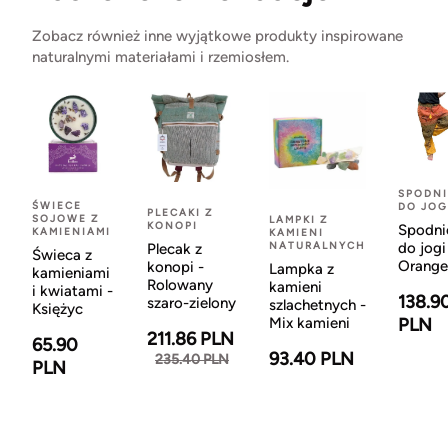
Zobacz również inne wyjątkowe produkty inspirowane
naturalnymi materiałami i rzemiosłem.
SPODNI
ŚWIECE
DO JOG
PLECAKI Z
SOJOWE Z
LAMPKI Z
KONOPI
Spodni
KAMIENIAMI
KAMIENI
NATURALNYCH
do jogi
Plecak z
Świeca z
Orange
konopi -
Lampka z
kamieniami
Rolowany
kamieni
i kwiatami -
138.9
szaro-zielony
szlachetnych -
Księżyc
Mix kamieni
PLN
211.86 PLN
65.90
93.40 PLN
235.40 PLN
PLN