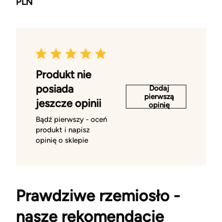
PLN
Produkt nie
posiada
Dodaj
pierwszą
jeszcze opinii
opinię
Bądź pierwszy - oceń
produkt i napisz
opinię o sklepie
Prawdziwe rzemiosło -
nasze rekomendacje