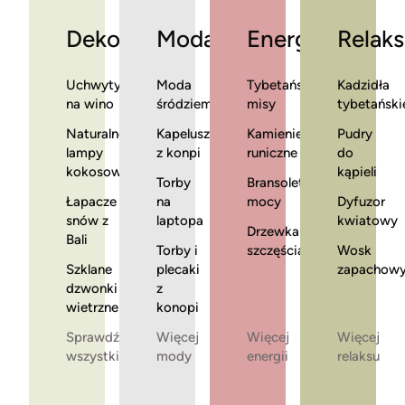
Dekoracje
Moda
Energia
Relaks
Uchwyty
Moda
Tybetańskie
Kadzidła
na wino
śródziemnomorska
misy
tybetański
Naturalne
Kapelusze
Kamienie
Pudry
lampy
z konpi
runiczne
do
kokosowe
kąpieli
Torby
Bransoletki
Łapacze
na
mocy
Dyfuzor
snów z
laptopa
kwiatowy
Drzewka
Bali
Torby i
szczęścia
Wosk
Szklane
plecaki
zapachow
dzwonki
z
wietrzne
konopi
Sprawdź
Więcej
Więcej
Więcej
wszystkie
mody
energii
relaksu