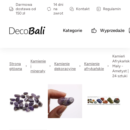
Darmowa
14 dni
dostawa od
na
Kontakt
Regulamin
150 zł
zwrot
Kategorie
Wyprzedaże
Kamień
Kamienie
Afrykańsk
Strona
Kamienie
Kamienie
i
Mały -
główna
dekoracyjne
afrykańskie
minerały
Ametyst |
24 sztuki