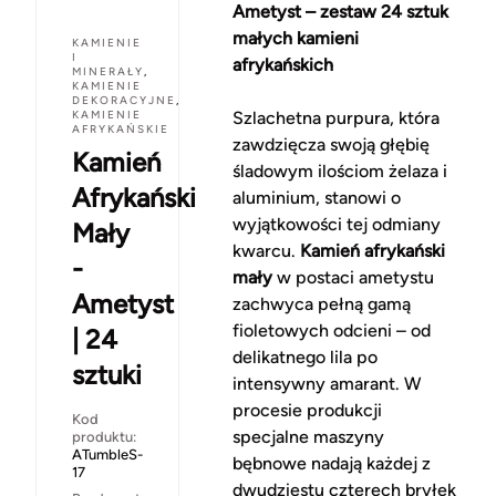
Ametyst – zestaw 24 sztuk
małych kamieni
KAMIENIE
I
afrykańskich
MINERAŁY
,
KAMIENIE
DEKORACYJNE
,
KAMIENIE
Szlachetna purpura, która
AFRYKAŃSKIE
zawdzięcza swoją głębię
Kamień
śladowym ilościom żelaza i
Afrykański
aluminium, stanowi o
wyjątkowości tej odmiany
Mały
kwarcu.
Kamień afrykański
-
mały
w postaci ametystu
Ametyst
zachwyca pełną gamą
fioletowych odcieni – od
| 24
delikatnego lila po
sztuki
intensywny amarant. W
procesie produkcji
Kod
specjalne maszyny
produktu:
ATumbleS-
bębnowe nadają każdej z
17
dwudziestu czterech bryłek