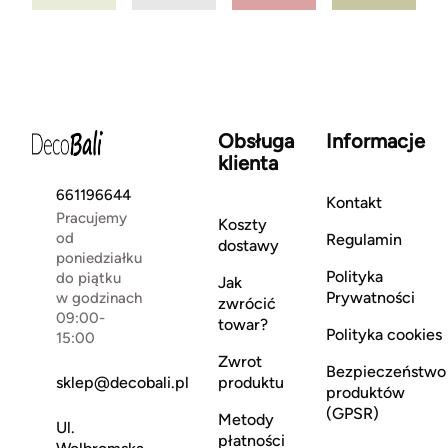
Obsługa
Informacje
klienta
661196644
Kontakt
Pracujemy
Koszty
od
Regulamin
dostawy
poniedziałku
Polityka
do piątku
Jak
Prywatności
w godzinach
zwrócić
09:00-
towar?
Polityka cookies
15:00
Zwrot
Bezpieczeństwo
sklep@decobali.pl
produktu
produktów
(GPSR)
Metody
Ul.
płatności