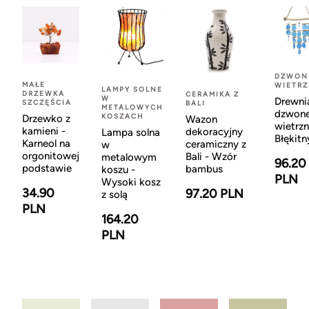
DZWON
MAŁE
WIETR
LAMPY SOLNE
DRZEWKA
CERAMIKA Z
W
Drewni
SZCZĘŚCIA
BALI
METALOWYCH
dzwon
KOSZACH
Drzewko z
Wazon
wietrzn
kamieni -
dekoracyjny
Lampa solna
Błękitn
Karneol na
ceramiczny z
w
orgonitowej
Bali - Wzór
metalowym
96.20
podstawie
bambus
koszu -
PLN
Wysoki kosz
34.90
97.20 PLN
z solą
PLN
164.20
PLN