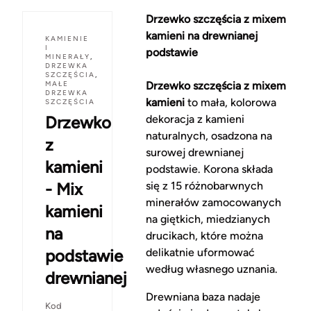
Drzewko szczęścia z mixem
kamieni na drewnianej
KAMIENIE
I
podstawie
MINERAŁY
,
DRZEWKA
SZCZĘŚCIA
,
MAŁE
Drzewko szczęścia z mixem
DRZEWKA
kamieni
to mała, kolorowa
SZCZĘŚCIA
Drzewko
dekoracja z kamieni
naturalnych, osadzona na
z
surowej drewnianej
kamieni
podstawie. Korona składa
- Mix
się z 15 różnobarwnych
minerałów zamocowanych
kamieni
na giętkich, miedzianych
na
drucikach, które można
podstawie
delikatnie uformować
według własnego uznania.
drewnianej
Drewniana baza nadaje
Kod