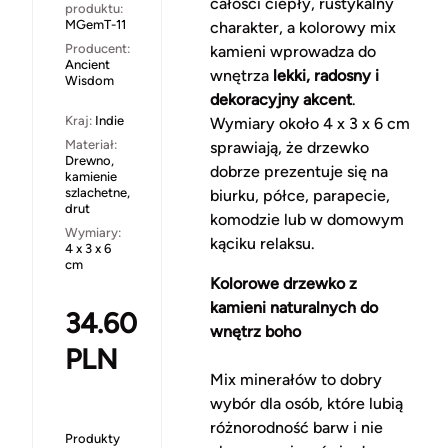
całości ciepły, rustykalny
produktu:
MGemT-11
charakter, a kolorowy mix
Producent:
kamieni wprowadza do
Ancient
wnętrza
lekki, radosny i
Wisdom
dekoracyjny akcent
.
Kraj:
Indie
Wymiary około 4 x 3 x 6 cm
Materiał:
sprawiają, że drzewko
Drewno,
dobrze prezentuje się na
kamienie
szlachetne,
biurku, półce, parapecie,
drut
komodzie lub w domowym
Wymiary:
kąciku relaksu.
4 x 3 x 6
cm
Kolorowe drzewko z
kamieni naturalnych do
34.60
wnętrz boho
PLN
Mix minerałów to dobry
wybór dla osób, które lubią
różnorodność barw i nie
Produkty