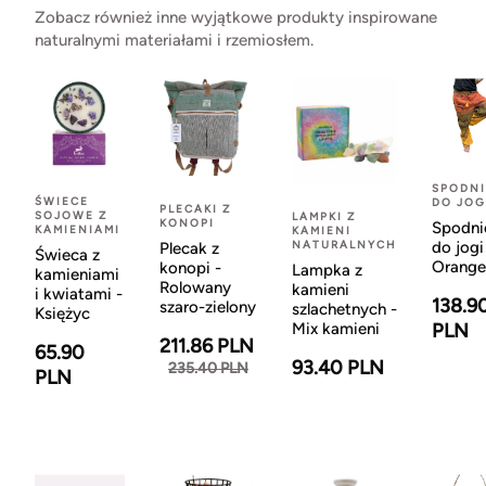
Zobacz również inne wyjątkowe produkty inspirowane
naturalnymi materiałami i rzemiosłem.
SPODNI
ŚWIECE
DO JOG
PLECAKI Z
SOJOWE Z
LAMPKI Z
KONOPI
Spodni
KAMIENIAMI
KAMIENI
NATURALNYCH
do jogi
Plecak z
Świeca z
Orange
konopi -
Lampka z
kamieniami
Rolowany
kamieni
i kwiatami -
138.9
szaro-zielony
szlachetnych -
Księżyc
Mix kamieni
PLN
211.86 PLN
65.90
93.40 PLN
235.40 PLN
PLN