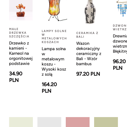
DZWON
MAŁE
WIETR
LAMPY SOLNE
DRZEWKA
CERAMIKA Z
W
Drewni
SZCZĘŚCIA
BALI
METALOWYCH
dzwon
KOSZACH
Drzewko z
Wazon
wietrzn
kamieni -
dekoracyjny
Lampa solna
Błękitn
Karneol na
ceramiczny z
w
orgonitowej
Bali - Wzór
metalowym
96.20
podstawie
bambus
koszu -
PLN
Wysoki kosz
34.90
97.20 PLN
z solą
PLN
164.20
PLN