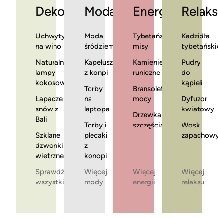
Dekoracje
Moda
Energia
Relaks
Uchwyty
Moda
Tybetańskie
Kadzidła
na wino
śródziemnomorska
misy
tybetański
Naturalne
Kapelusze
Kamienie
Pudry
lampy
z konpi
runiczne
do
kokosowe
kąpieli
Torby
Bransoletki
Łapacze
na
mocy
Dyfuzor
snów z
laptopa
kwiatowy
Drzewka
Bali
Torby i
szczęścia
Wosk
Szklane
plecaki
zapachow
dzwonki
z
wietrzne
konopi
Sprawdź
Więcej
Więcej
Więcej
wszystkie
mody
energii
relaksu