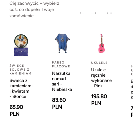
Cię zachwycić – wybierz
coś, co dopełni Twoje
zamówienie.
PAREO
UKULELE
ŚWIECE
PLAŻOWE
Ukulele
SOJOWE Z
R
Narzutka
KAMIENIAMI
ręcznie
nomad
Świeca z
wykonane
sari -
kamieniami
- Pink
d
Niebieska
i kwiatami
p
195.80
- Słońce
K
83.60
PLN
PLN
65.90
PLN