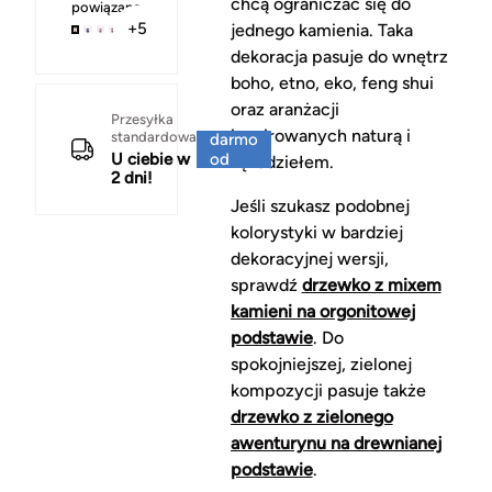
chcą ograniczać się do
powiązane
+5
jednego kamienia. Taka
dekoracja pasuje do wnętrz
boho, etno, eko, feng shui
oraz aranżacji
Za
Przesyłka
inspirowanych naturą i
standardowa
darmo
U ciebie w
od
rękodziełem.
2 dni!
150 zł
Jeśli szukasz podobnej
kolorystyki w bardziej
dekoracyjnej wersji,
sprawdź
drzewko z mixem
kamieni na orgonitowej
podstawie
. Do
spokojniejszej, zielonej
kompozycji pasuje także
drzewko z zielonego
awenturynu na drewnianej
podstawie
.