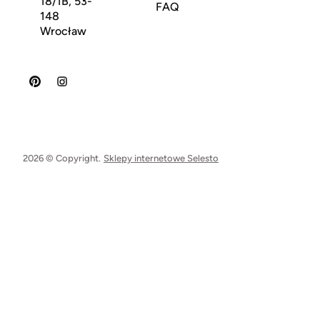
18/1B, 53-
FAQ
148
Wrocław
2026 © Copyright.
Sklepy internetowe Selesto