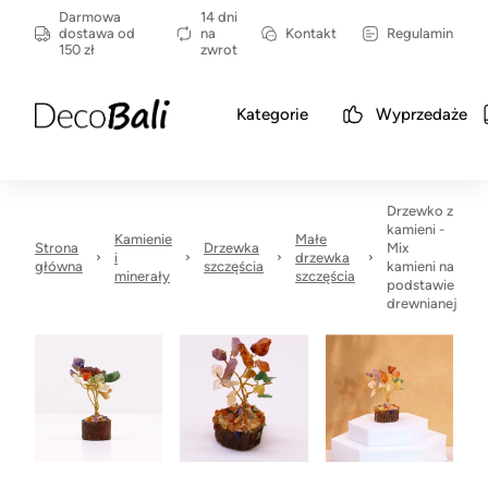
Darmowa
14 dni
dostawa od
na
Kontakt
Regulamin
150 zł
zwrot
Kategorie
Wyprzedaże
Drzewko z
kamieni -
Kamienie
Małe
Strona
Drzewka
Mix
i
drzewka
główna
szczęścia
kamieni na
minerały
szczęścia
podstawie
drewnianej