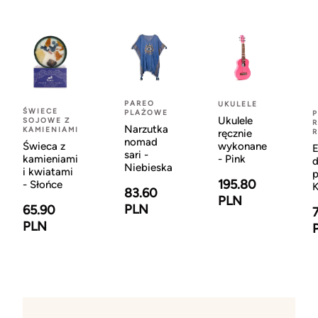
PAREO
UKULELE
ŚWIECE
PLAŻOWE
Ukulele
SOJOWE Z
R
Narzutka
KAMIENIAMI
ręcznie
nomad
Świeca z
wykonane
sari -
kamieniami
- Pink
d
Niebieska
i kwiatami
p
195.80
- Słońce
K
83.60
PLN
PLN
65.90
PLN