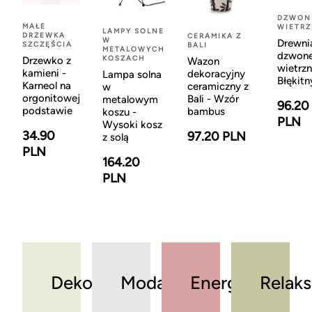
DZWON
MAŁE
WIETR
LAMPY SOLNE
DRZEWKA
CERAMIKA Z
W
Drewni
SZCZĘŚCIA
BALI
METALOWYCH
dzwon
KOSZACH
Drzewko z
Wazon
wietrzn
kamieni -
dekoracyjny
Lampa solna
Błękitn
Karneol na
ceramiczny z
w
orgonitowej
Bali - Wzór
metalowym
96.20
podstawie
bambus
koszu -
PLN
Wysoki kosz
34.90
97.20 PLN
z solą
PLN
164.20
PLN
Dekoracje
Moda
Energia
Relaks