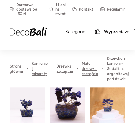
Darmowa
14 dni
dostawa od
na
Kontakt
Regulamin
150 zł
zwrot
Kategorie
Wyprzedaże
Drzewko z
Kamienie
Małe
kamieni -
Strona
Drzewka
i
drzewka
Sodalit na
główna
szczęścia
minerały
szczęścia
orgonitowej
podstawie