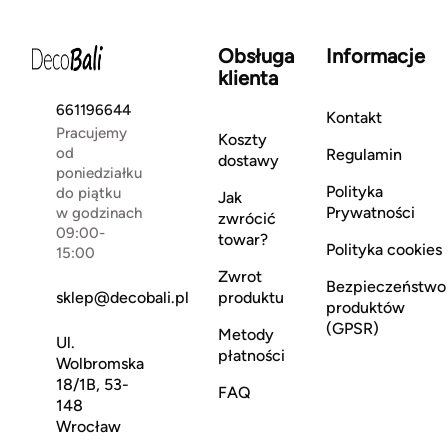
Obsługa
Informacje
klienta
661196644
Kontakt
Pracujemy
Koszty
od
Regulamin
dostawy
poniedziałku
Polityka
do piątku
Jak
Prywatności
w godzinach
zwrócić
09:00-
towar?
Polityka cookies
15:00
Zwrot
Bezpieczeństwo
sklep@decobali.pl
produktu
produktów
(GPSR)
Metody
Ul.
płatności
Wolbromska
18/1B, 53-
FAQ
148
Wrocław