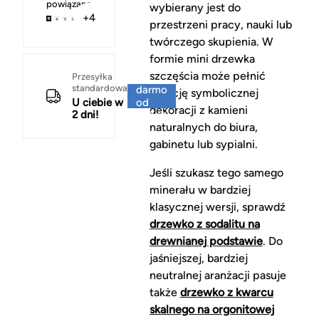
powiązane
wybierany jest do
+4
przestrzeni pracy, nauki lub
twórczego skupienia. W
formie mini drzewka
szczęścia może pełnić
Za
Przesyłka
standardowa
darmo
funkcję symbolicznej
U ciebie w
od
dekoracji z kamieni
2 dni!
150 zł
naturalnych do biura,
gabinetu lub sypialni.
Jeśli szukasz tego samego
minerału w bardziej
klasycznej wersji, sprawdź
drzewko z sodalitu na
drewnianej podstawie
. Do
jaśniejszej, bardziej
neutralnej aranżacji pasuje
także
drzewko z kwarcu
skalnego na orgonitowej