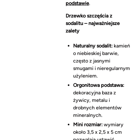
podstawie
.
Drzewko szczęścia z
sodalitu – najważniejsze
zalety
Naturalny sodalit:
kamień
o niebieskiej barwie,
często z jasnymi
smugami i nieregularnym
użyleniem.
Orgonitowa podstawa:
dekoracyjna baza z
żywicy, metalu i
drobnych elementów
mineralnych.
Mini rozmiar:
wymiary
około 3,5 x 2,5 x 5 cm
pozwalają ustawić