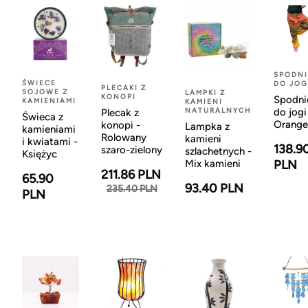
SPODNI
ŚWIECE
DO JOG
PLECAKI Z
SOJOWE Z
LAMPKI Z
KONOPI
Spodni
KAMIENIAMI
KAMIENI
NATURALNYCH
do jogi
Plecak z
Świeca z
Orange
konopi -
Lampka z
kamieniami
Rolowany
kamieni
i kwiatami -
138.9
szaro-zielony
szlachetnych -
Księżyc
Mix kamieni
PLN
211.86 PLN
65.90
93.40 PLN
235.40 PLN
PLN