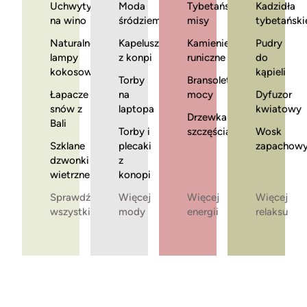
Uchwyty
Moda
Tybetańskie
Kadzidła
na wino
śródziemnomorska
misy
tybetański
Naturalne
Kapelusze
Kamienie
Pudry
lampy
z konpi
runiczne
do
kokosowe
kąpieli
Torby
Bransoletki
Łapacze
na
mocy
Dyfuzor
snów z
laptopa
kwiatowy
Drzewka
Bali
Torby i
szczęścia
Wosk
Szklane
plecaki
zapachow
dzwonki
z
wietrzne
konopi
Sprawdź
Więcej
Więcej
Więcej
wszystkie
mody
energii
relaksu