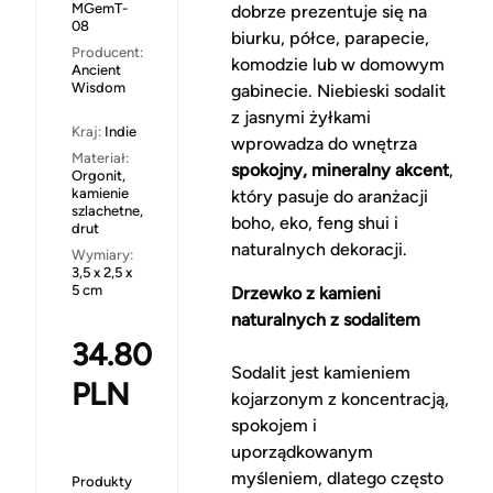
MGemT-
dobrze prezentuje się na
08
biurku, półce, parapecie,
Producent:
komodzie lub w domowym
Ancient
Wisdom
gabinecie. Niebieski sodalit
z jasnymi żyłkami
Kraj:
Indie
wprowadza do wnętrza
Materiał:
spokojny, mineralny akcent
,
Orgonit,
kamienie
który pasuje do aranżacji
szlachetne,
boho, eko, feng shui i
drut
naturalnych dekoracji.
Wymiary:
3,5 x 2,5 x
5 cm
Drzewko z kamieni
naturalnych z sodalitem
34.80
Sodalit jest kamieniem
PLN
kojarzonym z koncentracją,
spokojem i
uporządkowanym
myśleniem, dlatego często
Produkty