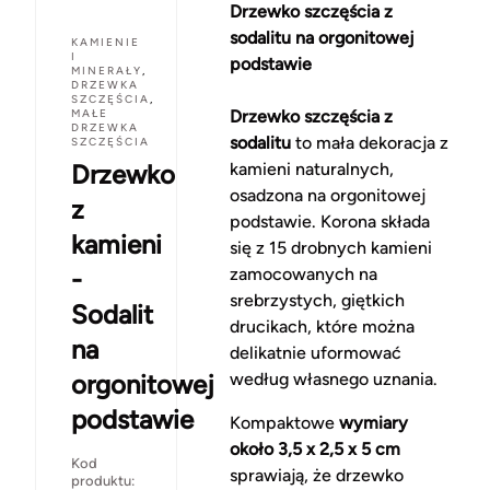
Drzewko szczęścia z
sodalitu na orgonitowej
KAMIENIE
I
podstawie
MINERAŁY
,
DRZEWKA
SZCZĘŚCIA
,
MAŁE
Drzewko szczęścia z
DRZEWKA
sodalitu
to mała dekoracja z
SZCZĘŚCIA
Drzewko
kamieni naturalnych,
osadzona na orgonitowej
z
podstawie. Korona składa
kamieni
się z 15 drobnych kamieni
-
zamocowanych na
srebrzystych, giętkich
Sodalit
drucikach, które można
na
delikatnie uformować
orgonitowej
według własnego uznania.
podstawie
Kompaktowe
wymiary
około 3,5 x 2,5 x 5 cm
Kod
sprawiają, że drzewko
produktu: