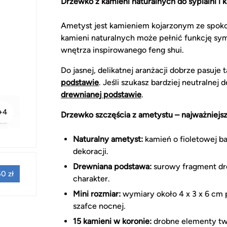
Drzewko z kamieni naturalnych do sypialni i k
Ametyst jest kamieniem kojarzonym ze spok
kamieni naturalnych może pełnić funkcję symbo
wnętrza inspirowanego feng shui.
Do jasnej, delikatnej aranżacji dobrze pasuje 
podstawie
. Jeśli szukasz bardziej neutralnej
drewnianej podstawie
.
+4
Drzewko szczęścia z ametystu – najważniejsz
Naturalny ametyst:
kamień o fioletowej ba
dekoracji.
Drewniana podstawa:
surowy fragment dre
0 zł
charakter.
Mini rozmiar:
wymiary około 4 x 3 x 6 cm 
szafce nocnej.
15 kamieni w koronie:
drobne elementy two