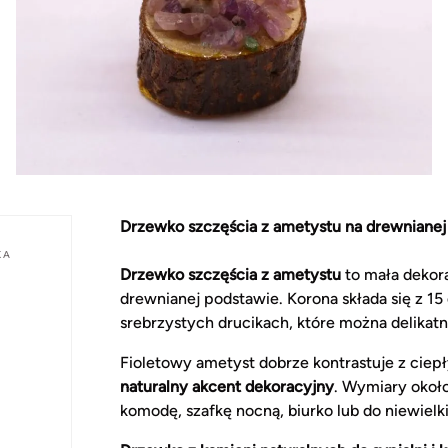
Drzewko szczęścia z ametystu na drewnianej
KA
Drzewko szczęścia z ametystu
to mała dekora
drewnianej podstawie. Korona składa się z 
srebrzystych drucikach, które można delika
Fioletowy ametyst dobrze kontrastuje z cie
naturalny akcent dekoracyjny
. Wymiary około
komodę, szafkę nocną, biurko lub do niewielki