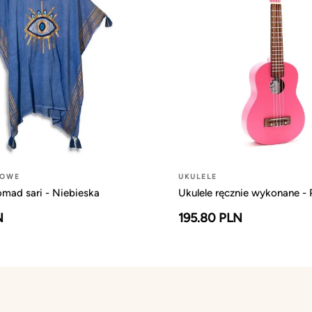
ŻOWE
UKULELE
mad sari - Niebieska
Ukulele ręcznie wykonane - 
N
195.80 PLN