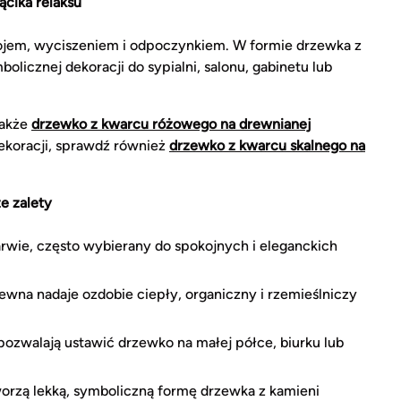
ącika relaksu
ojem, wyciszeniem i odpoczynkiem. W formie drzewka z
licznej dekoracji do sypialni, salonu, gabinetu lub
także
drzewko z kwarcu różowego na drewnianej
 dekoracji, sprawdź również
drzewko z kwarcu skalnego na
e zalety
rwie, często wybierany do spokojnych i eleganckich
wna nadaje ozdobie ciepły, organiczny i rzemieślniczy
pozwalają ustawić drzewko na małej półce, biurku lub
rzą lekką, symboliczną formę drzewka z kamieni