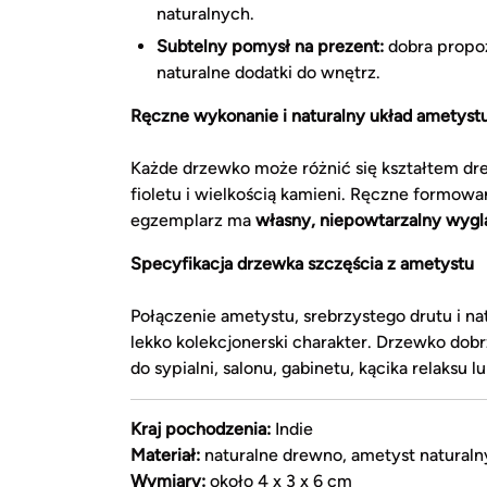
naturalnych.
Subtelny pomysł na prezent:
dobra propozy
naturalne dodatki do wnętrz.
Ręczne wykonanie i naturalny układ ametyst
Każde drzewko może różnić się kształtem dr
fioletu i wielkością kamieni. Ręczne formowa
egzemplarz ma
własny, niepowtarzalny wygl
Specyfikacja drzewka szczęścia z ametystu
Połączenie ametystu, srebrzystego drutu i na
lekko kolekcjonerski charakter. Drzewko dobr
do sypialni, salonu, gabinetu, kącika relaksu
Kraj pochodzenia:
Indie
Materiał:
naturalne drewno, ametyst naturalny
Wymiary:
około 4 x 3 x 6 cm