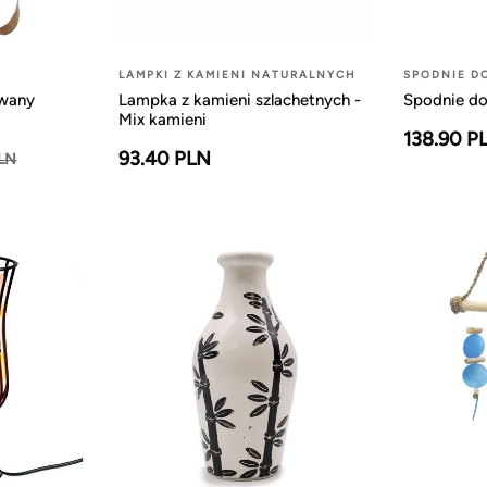
LAMPKI Z KAMIENI NATURALNYCH
SPODNIE D
owany
Lampka z kamieni szlachetnych -
Spodnie do
Mix kamieni
138.90 P
93.40 PLN
PLN