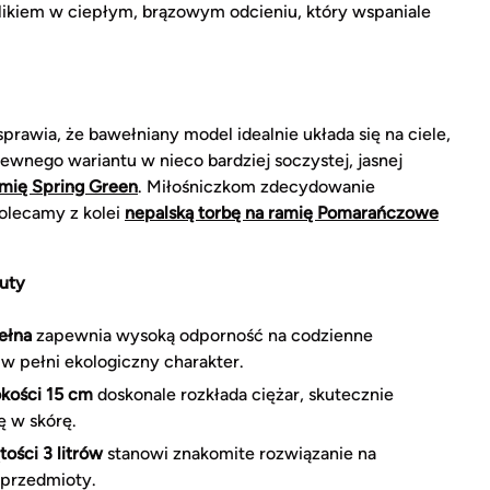
ikiem w ciepłym, brązowym odcieniu, który wspaniale
rawia, że bawełniany model idealnie układa się na ciele,
wnego wariantu w nieco bardziej soczystej, jasnej
amię Spring Green
. Miłośniczkom zdecydowanie
olecamy z kolei
nepalską torbę na ramię Pomarańczowe
tuty
ełna
zapewnia wysoką odporność na codzienne
w pełni ekologiczny charakter.
okości 15 cm
doskonale rozkłada ciężar, skutecznie
ę w skórę.
tości 3 litrów
stanowi znakomite rozwiązanie na
 przedmioty.