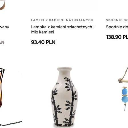
LAMPKI Z KAMIENI NATURALNYCH
SPODNIE D
owany
Lampka z kamieni szlachetnych -
Spodnie do
Mix kamieni
138.90 P
93.40 PLN
PLN