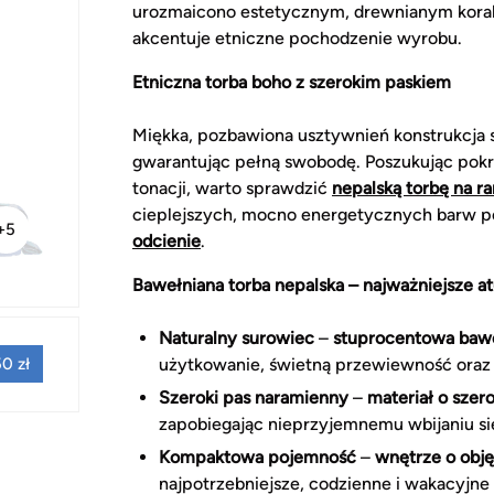
urozmaicono estetycznym, drewnianym koral
akcentuje etniczne pochodzenie wyrobu.
Etniczna torba boho z szerokim paskiem
Miękka, pozbawiona usztywnień konstrukcja sp
gwarantując pełną swobodę. Poszukując pokre
tonacji, warto sprawdzić
nepalską torbę na r
cieplejszych, mocno energetycznych barw p
+5
odcienie
.
Bawełniana torba nepalska – najważniejsze a
Naturalny surowiec
–
stuprocentowa baw
użytkowanie, świetną przewiewność oraz 
0 zł
Szeroki pas naramienny
–
materiał o szer
zapobiegając nieprzyjemnemu wbijaniu si
Kompaktowa pojemność
–
wnętrze o obję
najpotrzebniejsze, codzienne i wakacyjne