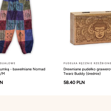
ASUALOWE
PUDEŁKA RĘCZNIE RZEŹBION
gumką - bawełniane Nomad
Drewniane pudełko grawero
S/M
Twarz Buddy (średnie)
LN
58.40 PLN