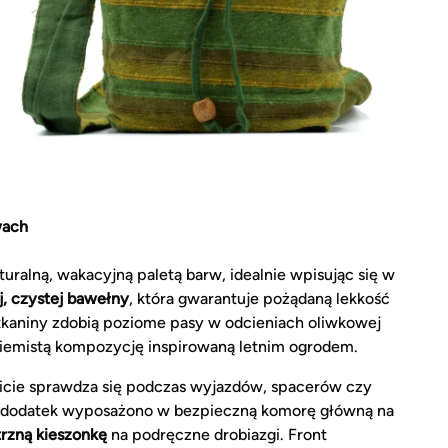
wach
ralną, wakacyjną paletą barw, idealnie wpisując się w
j, czystej bawełny
, która gwarantuje pożądaną lekkość
tkaniny zdobią poziome pasy w odcieniach oliwkowej
, ziemistą kompozycję inspirowaną letnim ogrodem.
icie sprawdza się podczas wyjazdów, spacerów czy
y dodatek wyposażono w bezpieczną komorę główną na
rzną kieszonkę
na podręczne drobiazgi. Front