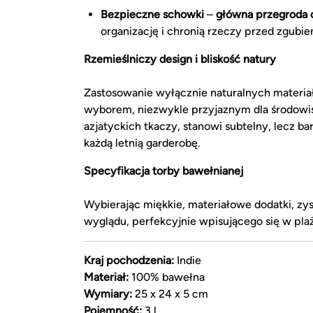
Bezpieczne schowki
–
główna przegroda 
organizację i chronią rzeczy przed zgubie
Rzemieślniczy design i bliskość natury
Zastosowanie wyłącznie naturalnych materi
wyborem, niezwykle przyjaznym dla środowiska
azjatyckich tkaczy, stanowi subtelny, lecz b
każdą letnią garderobę.
Specyfikacja torby bawełnianej
Wybierając miękkie, materiałowe dodatki, z
wyglądu, perfekcyjnie wpisującego się w pla
Kraj pochodzenia:
Indie
Materiał:
100% bawełna
Wymiary:
25 x 24 x 5 cm
Pojemność:
3 l