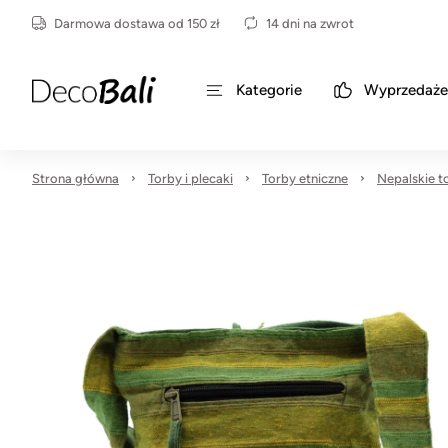
Darmowa dostawa od 150 zł
14 dni na zwrot
Kategorie
Wyprzedaże
Strona główna
Torby i plecaki
Torby etniczne
Nepalskie t