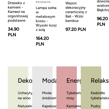
dzwon
KOSZACH
Drzewko z
Wazon
wietrzn
kamieni -
dekoracyjny
Lampa solna
Błękitn
Karneol na
ceramiczny z
w
orgonitowej
Bali - Wzór
metalowym
96.20
podstawie
bambus
koszu -
PLN
Wysoki kosz
34.90
97.20 PLN
z solą
PLN
164.20
PLN
Dekoracje
Moda
Energia
Relaks
Uchwyty
Moda
Tybetańskie
Kadzidła
na wino
śródziemnomorska
misy
tybetański
Naturalne
Kapelusze
Kamienie
Pudry