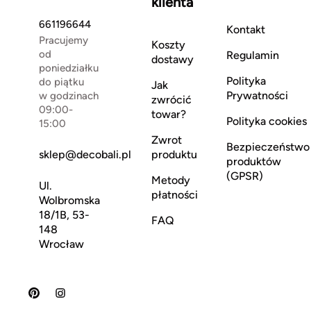
klienta
661196644
Kontakt
Pracujemy
Koszty
od
Regulamin
dostawy
poniedziałku
Polityka
do piątku
Jak
Prywatności
w godzinach
zwrócić
09:00-
towar?
Polityka cookies
15:00
Zwrot
Bezpieczeństwo
sklep@decobali.pl
produktu
produktów
(GPSR)
Metody
Ul.
płatności
Wolbromska
18/1B, 53-
FAQ
148
Wrocław