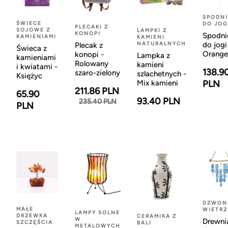
SPODNI
ŚWIECE
DO JOG
PLECAKI Z
SOJOWE Z
LAMPKI Z
KONOPI
Spodni
KAMIENIAMI
KAMIENI
NATURALNYCH
do jogi
Plecak z
Świeca z
Orange
konopi -
Lampka z
kamieniami
Rolowany
kamieni
i kwiatami -
138.9
szaro-zielony
szlachetnych -
Księżyc
Mix kamieni
PLN
211.86 PLN
65.90
93.40 PLN
235.40 PLN
PLN
DZWON
MAŁE
WIETR
LAMPY SOLNE
DRZEWKA
CERAMIKA Z
W
Drewni
SZCZĘŚCIA
BALI
METALOWYCH