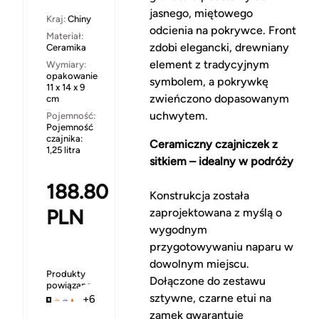
jasnego, miętowego
Kraj:
Chiny
odcienia na pokrywce. Front
Materiał:
zdobi elegancki, drewniany
Ceramika
element z tradycyjnym
Wymiary:
opakowanie
symbolem, a pokrywkę
11 x 14 x 9
zwieńczono dopasowanym
cm
uchwytem.
Pojemność:
Pojemność
czajnika:
Ceramiczny czajniczek z
1,25 litra
sitkiem – idealny w podróży
188.80
Konstrukcja została
PLN
zaprojektowana z myślą o
wygodnym
przygotowywaniu naparu w
dowolnym miejscu.
Produkty
Dołączone do zestawu
powiązane
sztywne, czarne etui na
+6
zamek gwarantuje