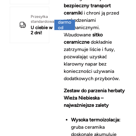
bezpieczny transport
ceramiki
i chroni ją przed
Za
Przesyłka
uszkodzeniami
standardowa
darmo
mechanicznymi.
U ciebie w
od
2 dni!
150 zł
Wbudowane
sitko
ceramiczne
dokładnie
zatrzymuje liście i fusy,
pozwalając uzyskać
klarowny napar bez
konieczności używania
dodatkowych przyborów.
Zestaw do parzenia herbaty
Wieża Niebieska –
najważniejsze zalety
Wysoka termoizolacja:
gruba ceramika
doskonale akumuluje