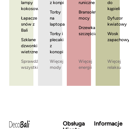
lampy
z konpi
runiczne
do
kokosowe
kąpieli
Torby
Bransoletki
Łapacze
na
mocy
Dyfuzor
snów z
laptopa
kwiatowy
Drzewka
Bali
Torby i
szczęścia
Wosk
Szklane
plecaki
zapachow
dzwonki
z
wietrzne
konopi
Sprawdź
Więcej
Więcej
Więcej
wszystkie
mody
energii
relaksu
Obsługa
Informacje