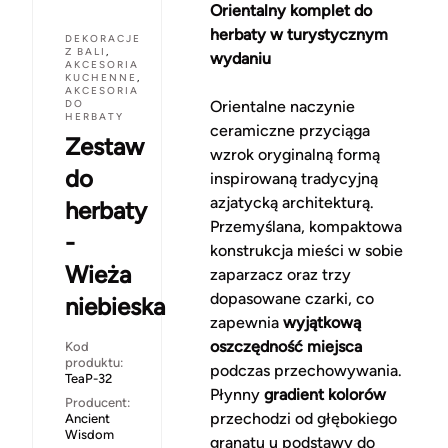
Orientalny komplet do
herbaty w turystycznym
DEKORACJE
Z BALI
,
wydaniu
AKCESORIA
KUCHENNE
,
AKCESORIA
DO
Orientalne naczynie
HERBATY
ceramiczne przyciąga
Zestaw
wzrok oryginalną formą
do
inspirowaną tradycyjną
azjatycką architekturą.
herbaty
Przemyślana, kompaktowa
-
konstrukcja mieści w sobie
Wieża
zaparzacz oraz trzy
dopasowane czarki, co
niebieska
zapewnia
wyjątkową
oszczędność miejsca
Kod
produktu:
podczas przechowywania.
TeaP-32
Płynny
gradient kolorów
Producent:
przechodzi od głębokiego
Ancient
Wisdom
granatu u podstawy do