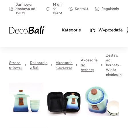
Darmowa
14 dni
dostawa od
na
Kontakt
Regulamin
150 zł
zwrot
Kategorie
Wyprzedaże
Zestaw
Akcesoria
do
Strona
Dekoracje
Akcesoria
do
herbaty -
główna
z Bali
kuchenne
herbaty
Wieża
niebieska