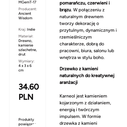
MGemT-17
pomarańczu, czerwieni i
Producent:
brązu
. W połączeniu z
Ancient
naturalnym drewnem
Wisdom
tworzy dekorację o
Kraj:
Indie
przytulnym, dynamicznym i
Materiał:
rzemieślniczym
Drewno,
charakterze, dobrą do
kamienie
szlachetne,
pracowni, biura, salonu lub
drut
wnętrza w stylu boho.
Wymiary:
4 x 3 x 6
Drzewko z kamieni
cm
naturalnych do kreatywnej
aranżacji
34.60
PLN
Karneol jest kamieniem
kojarzonym z działaniem,
energią i twórczym
impulsem. W formie
Produkty
drzewka z kamieni
powiązane