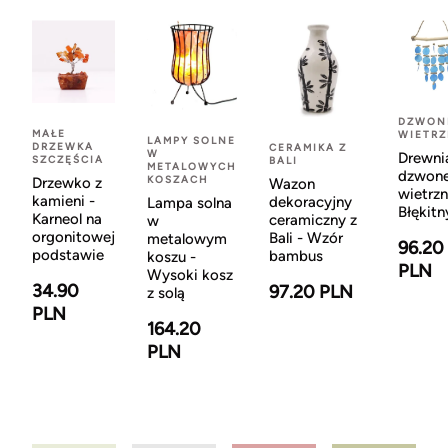
DZWON
MAŁE
WIETR
LAMPY SOLNE
DRZEWKA
CERAMIKA Z
W
Drewni
SZCZĘŚCIA
BALI
METALOWYCH
dzwon
KOSZACH
Drzewko z
Wazon
wietrzn
kamieni -
dekoracyjny
Lampa solna
Błękitn
Karneol na
ceramiczny z
w
orgonitowej
Bali - Wzór
metalowym
96.20
podstawie
bambus
koszu -
PLN
Wysoki kosz
34.90
97.20 PLN
z solą
PLN
164.20
PLN