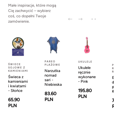
Małe inspiracje, które mogą
Cię zachwycić – wybierz
coś, co dopełni Twoje
zamówienie.
PAREO
UKULELE
ŚWIECE
PLAŻOWE
Ukulele
SOJOWE Z
R
Narzutka
KAMIENIAMI
ręcznie
nomad
Świeca z
wykonane
sari -
kamieniami
- Pink
d
Niebieska
i kwiatami
p
195.80
- Słońce
K
83.60
PLN
PLN
65.90
PLN