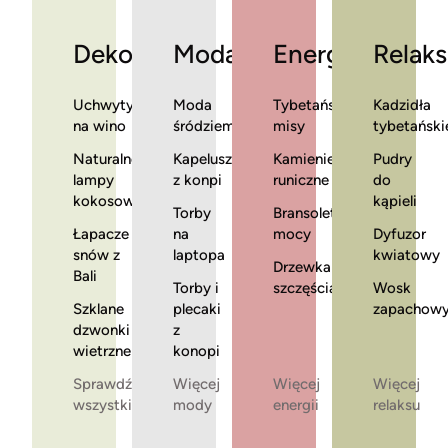
Dekoracje
Moda
Energia
Relaks
Uchwyty
Moda
Tybetańskie
Kadzidła
na wino
śródziemnomorska
misy
tybetański
Naturalne
Kapelusze
Kamienie
Pudry
lampy
z konpi
runiczne
do
kokosowe
kąpieli
Torby
Bransoletki
Łapacze
na
mocy
Dyfuzor
snów z
laptopa
kwiatowy
Drzewka
Bali
Torby i
szczęścia
Wosk
Szklane
plecaki
zapachow
dzwonki
z
wietrzne
konopi
Sprawdź
Więcej
Więcej
Więcej
wszystkie
mody
energii
relaksu