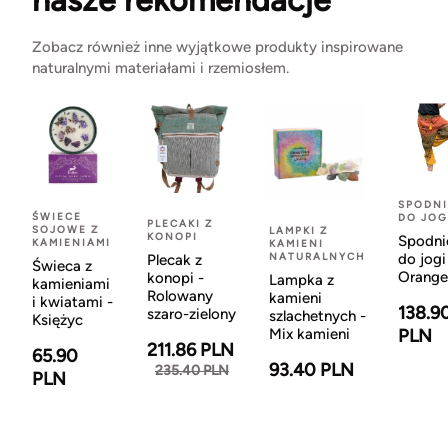
nasze rekomendacje
Zobacz również inne wyjątkowe produkty inspirowane
naturalnymi materiałami i rzemiosłem.
SPODNI
ŚWIECE
DO JOG
PLECAKI Z
SOJOWE Z
LAMPKI Z
KONOPI
Spodni
KAMIENIAMI
KAMIENI
NATURALNYCH
do jogi
Plecak z
Świeca z
Orange
konopi -
Lampka z
kamieniami
Rolowany
kamieni
i kwiatami -
138.9
szaro-zielony
szlachetnych -
Księżyc
Mix kamieni
PLN
211.86 PLN
65.90
93.40 PLN
235.40 PLN
PLN