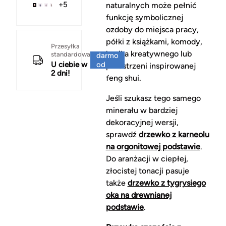
+5
naturalnych może pełnić
funkcję symbolicznej
ozdoby do miejsca pracy,
półki z książkami, komody,
Za
Przesyłka
kącika kreatywnego lub
standardowa
darmo
U ciebie w
od
przestrzeni inspirowanej
2 dni!
150 zł
feng shui.
Jeśli szukasz tego samego
minerału w bardziej
dekoracyjnej wersji,
sprawdź
drzewko z karneolu
na orgonitowej podstawie
.
Do aranżacji w ciepłej,
złocistej tonacji pasuje
także
drzewko z tygrysiego
oka na drewnianej
podstawie
.