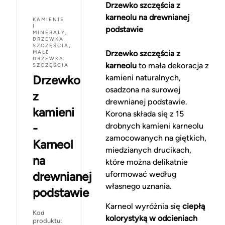
Drzewko szczęścia z
karneolu na drewnianej
KAMIENIE
I
podstawie
MINERAŁY
,
DRZEWKA
SZCZĘŚCIA
,
MAŁE
Drzewko szczęścia z
DRZEWKA
karneolu
to mała dekoracja z
SZCZĘŚCIA
Drzewko
kamieni naturalnych,
osadzona na surowej
z
drewnianej podstawie.
kamieni
Korona składa się z 15
-
drobnych kamieni karneolu
zamocowanych na giętkich,
Karneol
miedzianych drucikach,
na
które można delikatnie
drewnianej
uformować według
własnego uznania.
podstawie
Karneol wyróżnia się
ciepłą
Kod
kolorystyką w odcieniach
produktu: