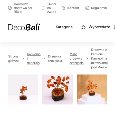
Darmowa
14 dni
dostawa od
na
Kontakt
Regulamin
150 zł
zwrot
Kategorie
Wyprzedaże
Drzewko z
Kamienie
Małe
kamieni -
Strona
Drzewka
i
drzewka
Karneol na
główna
szczęścia
minerały
szczęścia
drewnianej
podstawie