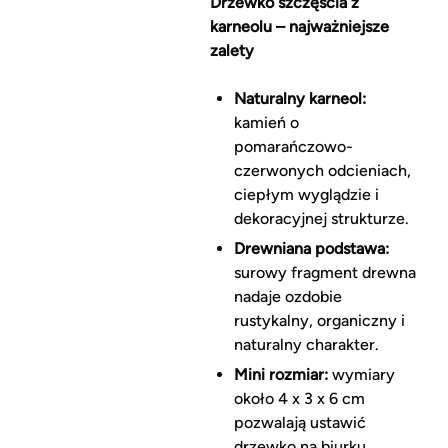
Drzewko szczęścia z
karneolu – najważniejsze
zalety
Naturalny karneol:
kamień o
pomarańczowo-
czerwonych odcieniach,
ciepłym wyglądzie i
dekoracyjnej strukturze.
Drewniana podstawa:
surowy fragment drewna
nadaje ozdobie
rustykalny, organiczny i
naturalny charakter.
Mini rozmiar:
wymiary
około 4 x 3 x 6 cm
pozwalają ustawić
drzewko na biurku,