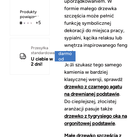
uporządkowaniem. W
formie małego drzewka
Produkty
szczęścia może pełnić
powiązane
+5
funkcję symbolicznej
dekoracji do miejsca pracy,
sypialni, kącika relaksu lub
wnętrza inspirowanego feng
Za
Przesyłka
shui.
standardowa
darmo
U ciebie w
od
2 dni!
150 zł
Jeśli szukasz tego samego
kamienia w bardziej
klasycznej wersji, sprawdź
drzewko z czarnego agatu
na drewnianej podstawie
.
Do cieplejszej, złocistej
aranżacji pasuje także
drzewko z tygrysiego oka na
orgonitowej podstawie
.
Małe drzewko szczęścia z