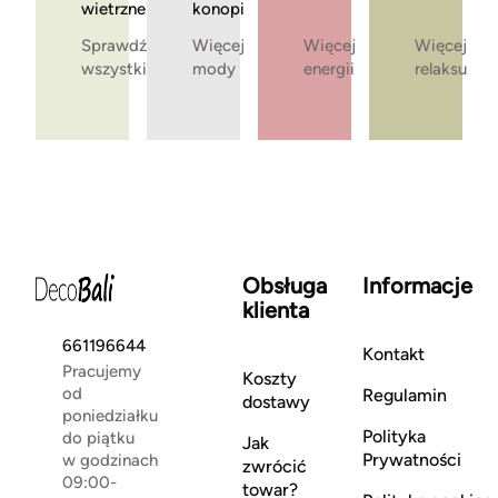
wietrzne
konopi
Sprawdź
Więcej
Więcej
Więcej
wszystkie
mody
energii
relaksu
Obsługa
Informacje
klienta
661196644
Kontakt
Pracujemy
Koszty
od
Regulamin
dostawy
poniedziałku
Polityka
do piątku
Jak
Prywatności
w godzinach
zwrócić
09:00-
towar?