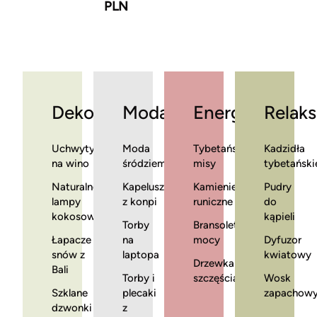
PLN
Dekoracje
Moda
Energia
Relaks
Uchwyty
Moda
Tybetańskie
Kadzidła
na wino
śródziemnomorska
misy
tybetański
Naturalne
Kapelusze
Kamienie
Pudry
lampy
z konpi
runiczne
do
kokosowe
kąpieli
Torby
Bransoletki
Łapacze
na
mocy
Dyfuzor
snów z
laptopa
kwiatowy
Drzewka
Bali
Torby i
szczęścia
Wosk
Szklane
plecaki
zapachow
dzwonki
z