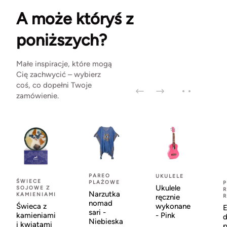
A może któryś z
poniższych?
Małe inspiracje, które mogą
Cię zachwycić – wybierz
coś, co dopełni Twoje
zamówienie.
PAREO
UKULELE
ŚWIECE
PLAŻOWE
Ukulele
SOJOWE Z
R
Narzutka
KAMIENIAMI
ręcznie
nomad
Świeca z
wykonane
sari -
kamieniami
- Pink
d
Niebieska
i kwiatami
p