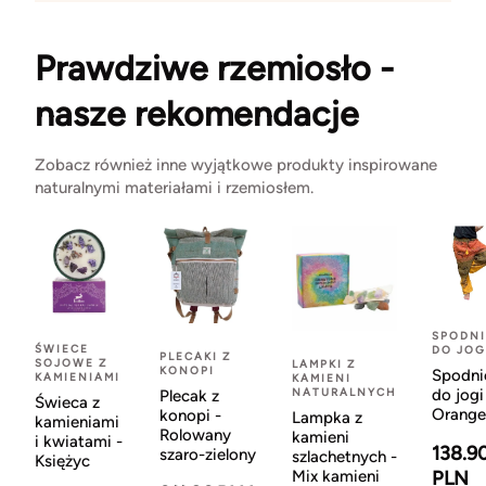
Prawdziwe rzemiosło -
nasze rekomendacje
Zobacz również inne wyjątkowe produkty inspirowane
naturalnymi materiałami i rzemiosłem.
SPODNI
ŚWIECE
DO JOG
PLECAKI Z
SOJOWE Z
LAMPKI Z
KONOPI
Spodni
KAMIENIAMI
KAMIENI
NATURALNYCH
do jogi
Plecak z
Świeca z
Orange
konopi -
Lampka z
kamieniami
Rolowany
kamieni
i kwiatami -
138.9
szaro-zielony
szlachetnych -
Księżyc
Mix kamieni
PLN