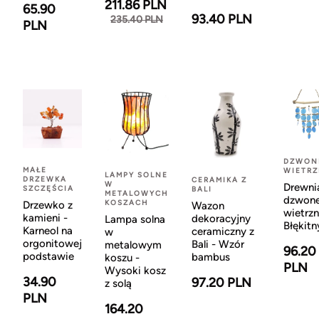
211.86 PLN
65.90
93.40 PLN
235.40 PLN
PLN
DZWON
MAŁE
WIETR
LAMPY SOLNE
DRZEWKA
CERAMIKA Z
W
Drewni
SZCZĘŚCIA
BALI
METALOWYCH
dzwon
KOSZACH
Drzewko z
Wazon
wietrzn
kamieni -
dekoracyjny
Lampa solna
Błękitn
Karneol na
ceramiczny z
w
orgonitowej
Bali - Wzór
metalowym
96.20
podstawie
bambus
koszu -
PLN
Wysoki kosz
34.90
97.20 PLN
z solą
PLN
164.20