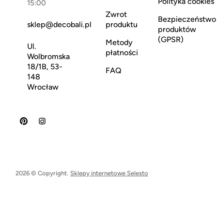
Polityka cookies
15:00
Zwrot
Bezpieczeństwo
sklep@decobali.pl
produktu
produktów
(GPSR)
Metody
Ul.
płatności
Wolbromska
18/1B, 53-
FAQ
148
Wrocław
2026 © Copyright.
Sklepy internetowe Selesto