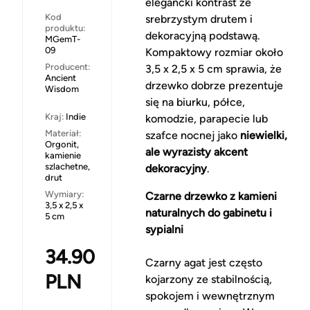
elegancki kontrast ze
Kod
srebrzystym drutem i
produktu:
dekoracyjną podstawą.
MGemT-
09
Kompaktowy rozmiar około
Producent:
3,5 x 2,5 x 5 cm sprawia, że
Ancient
drzewko dobrze prezentuje
Wisdom
się na biurku, półce,
Kraj:
Indie
komodzie, parapecie lub
Materiał:
szafce nocnej jako
niewielki,
Orgonit,
ale wyrazisty akcent
kamienie
szlachetne,
dekoracyjny
.
drut
Wymiary:
Czarne drzewko z kamieni
3,5 x 2,5 x
naturalnych do gabinetu i
5 cm
sypialni
34.90
Czarny agat jest często
PLN
kojarzony ze stabilnością,
spokojem i wewnętrznym