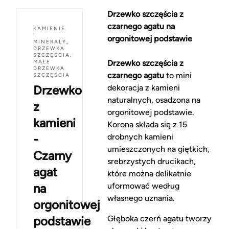
Drzewko szczęścia z
czarnego agatu na
KAMIENIE
I
orgonitowej podstawie
MINERAŁY
,
DRZEWKA
SZCZĘŚCIA
,
MAŁE
Drzewko szczęścia z
DRZEWKA
czarnego agatu
to mini
SZCZĘŚCIA
Drzewko
dekoracja z kamieni
naturalnych, osadzona na
z
orgonitowej podstawie.
kamieni
Korona składa się z 15
-
drobnych kamieni
umieszczonych na giętkich,
Czarny
srebrzystych drucikach,
agat
które można delikatnie
na
uformować według
własnego uznania.
orgonitowej
podstawie
Głęboka czerń agatu tworzy