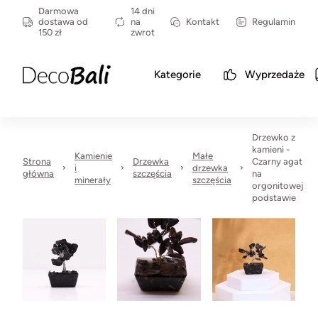
Darmowa
14 dni
dostawa od
na
Kontakt
Regulamin
150 zł
zwrot
Kategorie
Wyprzedaże
Drzewko z
kamieni -
Kamienie
Małe
Strona
Drzewka
Czarny agat
i
drzewka
główna
szczęścia
na
minerały
szczęścia
orgonitowej
podstawie