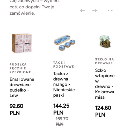
Cię zachwycić – wybierz
coś, co dopełni Twoje
zamówienie.
SZKŁO NA
TACE I
DREWNIE
PUDEŁKA
PODSTAWKI
RĘCZNIE
Szkło
RZEŹBIONE
Tacka z
wtopione
drewna
Emaliowane
w
mango -
drewniane
drewno -
Niebieskie
pudełko -
Kolorowa
paski
Lew
misa
144.25
92.60
124.60
PLN
PLN
PLN
169.70
PLN