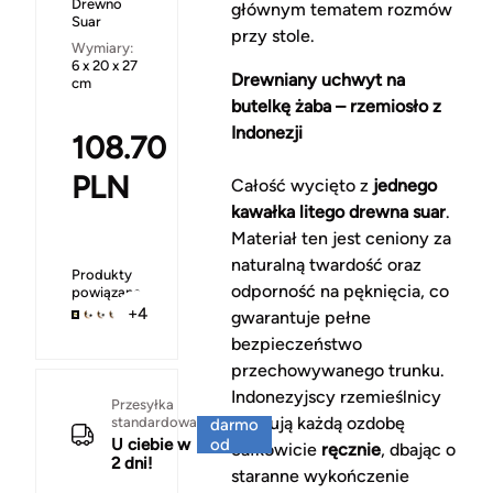
Drewno
głównym tematem rozmów
Suar
przy stole.
Wymiary:
6 x 20 x 27
Drewniany uchwyt na
cm
butelkę żaba – rzemiosło z
Indonezji
108.70
PLN
Całość wycięto z
jednego
kawałka litego drewna suar
.
Materiał ten jest ceniony za
naturalną twardość oraz
Produkty
odporność na pęknięcia, co
powiązane
+4
gwarantuje pełne
bezpieczeństwo
przechowywanego trunku.
Indonezyjscy rzemieślnicy
Za
Przesyłka
formują każdą ozdobę
standardowa
darmo
U ciebie w
od
całkowicie
ręcznie
, dbając o
2 dni!
150 zł
staranne wykończenie