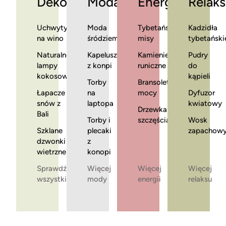
Dekoracje
Moda
Energia
Relaks
Uchwyty
Moda
Tybetańskie
Kadzidła
na wino
śródziemnomorska
misy
tybetański
Naturalne
Kapelusze
Kamienie
Pudry
lampy
z konpi
runiczne
do
kokosowe
kąpieli
Torby
Bransoletki
Łapacze
na
mocy
Dyfuzor
snów z
laptopa
kwiatowy
Drzewka
Bali
Torby i
szczęścia
Wosk
Szklane
plecaki
zapachow
dzwonki
z
wietrzne
konopi
Sprawdź
Więcej
Więcej
Więcej
wszystkie
mody
energii
relaksu