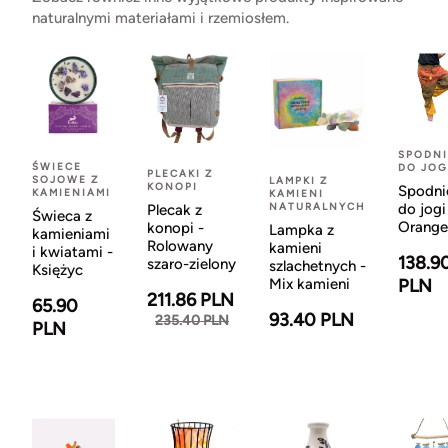
naturalnymi materiałami i rzemiosłem.
SPODNI
ŚWIECE
DO JOG
PLECAKI Z
SOJOWE Z
LAMPKI Z
KONOPI
Spodni
KAMIENIAMI
KAMIENI
NATURALNYCH
do jogi
Plecak z
Świeca z
Orange
konopi -
Lampka z
kamieniami
Rolowany
kamieni
i kwiatami -
138.9
szaro-zielony
szlachetnych -
Księżyc
Mix kamieni
PLN
211.86 PLN
65.90
93.40 PLN
235.40 PLN
PLN