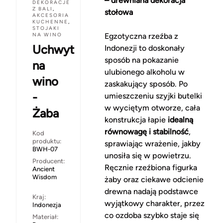
– drewniana dekoracja
DEKORACJE
Z BALI
,
stołowa
AKCESORIA
KUCHENNE
,
STOJAKI
NA WINO
Egzotyczna rzeźba z
Uchwyt
Indonezji to doskonały
sposób na pokazanie
na
ulubionego alkoholu w
wino
zaskakujący sposób. Po
-
umieszczeniu szyjki butelki
w wyciętym otworze, cała
Żaba
konstrukcja łapie
idealną
równowagę i stabilność
,
Kod
produktu:
sprawiając wrażenie, jakby
BWH-07
unosiła się w powietrzu.
Producent:
Ręcznie rzeźbiona figurka
Ancient
Wisdom
żaby oraz ciekawe odcienie
drewna nadają podstawce
Kraj:
wyjątkowy charakter, przez
Indonezja
co ozdoba szybko staje się
Materiał: