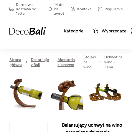
Darmowa
14 dni
dostawa od
na
Kontakt
Regulamin
150 zł
zwrot
Kategorie
Wyprzedaże
Stojaki
Uchwyt na
Strona
Dekoracje
Akcesoria
na
wino -
główna
z Bali
kuchenne
wino
Żaba
Balansujący uchwyt na wino