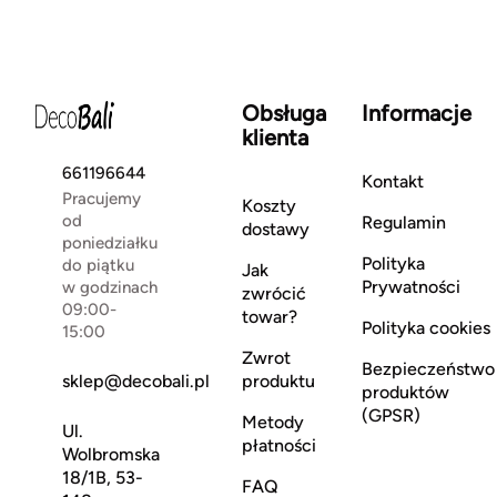
Obsługa
Informacje
klienta
661196644
Kontakt
Pracujemy
Koszty
od
Regulamin
dostawy
poniedziałku
Polityka
do piątku
Jak
Prywatności
w godzinach
zwrócić
09:00-
towar?
Polityka cookies
15:00
Zwrot
Bezpieczeństwo
sklep@decobali.pl
produktu
produktów
(GPSR)
Metody
Ul.
płatności
Wolbromska
18/1B, 53-
FAQ