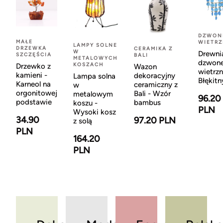
DZWON
MAŁE
WIETR
LAMPY SOLNE
DRZEWKA
CERAMIKA Z
W
Drewni
SZCZĘŚCIA
BALI
METALOWYCH
dzwon
KOSZACH
Drzewko z
Wazon
wietrzn
kamieni -
dekoracyjny
Lampa solna
Błękitn
Karneol na
ceramiczny z
w
orgonitowej
Bali - Wzór
metalowym
96.20
podstawie
bambus
koszu -
PLN
Wysoki kosz
34.90
97.20 PLN
z solą
PLN
164.20
PLN