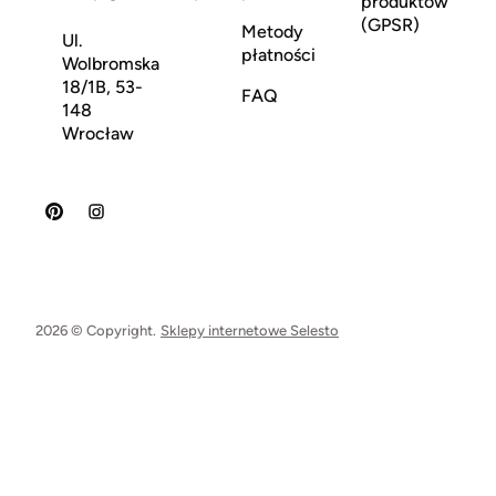
produktów
(GPSR)
Metody
Ul.
płatności
Wolbromska
18/1B, 53-
FAQ
148
Wrocław
2026 © Copyright.
Sklepy internetowe Selesto