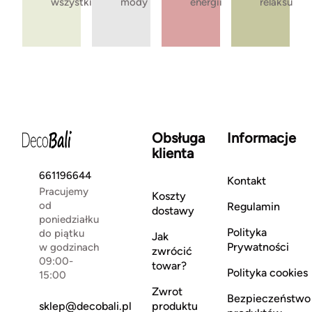
wszystkie
mody
energii
relaksu
Obsługa
Informacje
klienta
661196644
Kontakt
Pracujemy
Koszty
od
Regulamin
dostawy
poniedziałku
Polityka
do piątku
Jak
Prywatności
w godzinach
zwrócić
09:00-
towar?
Polityka cookies
15:00
Zwrot
Bezpieczeństwo
sklep@decobali.pl
produktu