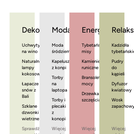
Dekoracje
Moda
Energia
Relaks
Uchwyty
Moda
Tybetańskie
Kadzidła
na wino
śródziemnomorska
misy
tybetański
Naturalne
Kapelusze
Kamienie
Pudry
lampy
z konpi
runiczne
do
kokosowe
kąpieli
Torby
Bransoletki
Łapacze
na
mocy
Dyfuzor
snów z
laptopa
kwiatowy
Drzewka
Bali
Torby i
szczęścia
Wosk
Szklane
plecaki
zapachow
dzwonki
z
wietrzne
konopi
Sprawdź
Więcej
Więcej
Więcej