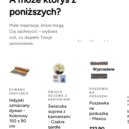
poniższych?
Małe inspiracje, które mogą
Cię zachwycić – wybierz
coś, co dopełni Twoje
zamówienie.
Wyprzedane
POSZEWKI
DYWANY
ŚWIECE
NA
INDYJSKIE
SOJOWE Z
PODUSZKI
Indyjski
KAMIENIAMI
Poszewka
szmaciany
Świeczka
na
dywan -
sojowa z
poduszkę
Kolorowy
kamieniami
- Mexico
150 x 90
- Czakra
cm
gardła