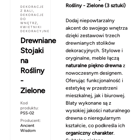
Rośliny - Zielone (3 sztuki)
DEKORACJE
Z BALI
,
DEKORACJE
DO
Dodaj niepowtarzalny
WNĘTRZ
,
KWIETNIKI
akcent do swojego wnętrza
DEKORACYJNE
dzięki zestawowi trzech
Drewniane
drewnianych stolików
Stojaki
dekoracyjnych. Stylowe i
oryginalne, meble łączą
na
naturalne piękno drewna
z
Rośliny
nowoczesnym designem.
-
Oferując funkcjonalność i
estetykę w przestrzeni
Zielone
mieszkalnej, jak i biurowej.
Blaty wykonane są z
Kod
produktu:
wysokiej jakości naturalnego
PSS-02
drewna o nieregularnym
Producent:
kształcie, co podkreśla ich
Ancient
Wisdom
organiczny charakter
.