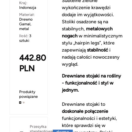
Subtelne zielone
Kraj:
wykończenie krawędzi
Indonezja
dodaje im wyjątkowości.
Materiał:
Drewno
Stoliki osadzone są na
Gamal,
stabilnych,
metalowych
metal
nogach
w minimalistycznym
Ilość:
3
sztuki
stylu „hairpin legs”, które
zapewniają
stabilność
i
442.80
nadają całości nowoczesny
wygląd.
PLN
Drewniane stojaki na rośliny
- funkcjonalność i styl w
jednym.
Produkty
powiązane
Drewniane stojaki to
doskonałe połączenie
funkcjonalności i estetyki,
które sprawdzi się w
Za
Przesyłka
standardowa
darmo