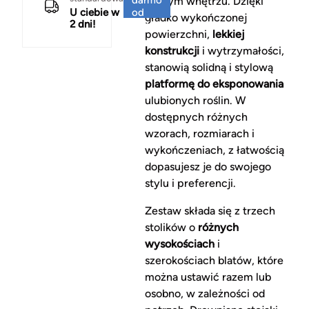
każdym wnętrzu. Dzięki
U ciebie w
od
gładko wykończonej
2 dni!
150 zł
powierzchni,
lekkiej
konstrukcji
i wytrzymałości,
stanowią solidną i stylową
platformę do eksponowania
ulubionych roślin. W
dostępnych różnych
wzorach, rozmiarach i
wykończeniach, z łatwością
dopasujesz je do swojego
stylu i preferencji.
Zestaw składa się z trzech
stolików o
różnych
wysokościach
i
szerokościach blatów, które
można ustawić razem lub
osobno, w zależności od