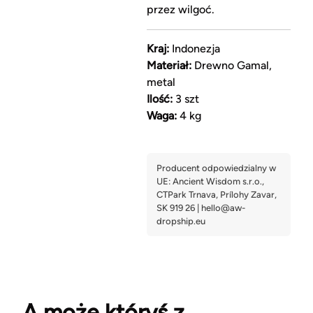
przez wilgoć.
Kraj:
Indonezja
Materiał:
Drewno Gamal,
metal
Ilość:
3 szt
Waga:
4 kg
A może któryś z