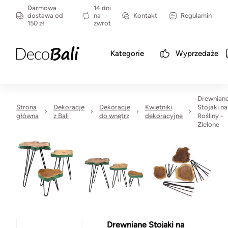
Darmowa
14 dni
dostawa od
na
Kontakt
Regulamin
150 zł
zwrot
Kategorie
Wyprzedaże
Drewnian
Strona
Dekoracje
Dekoracje
Kwietniki
Stojaki na
główna
z Bali
do wnętrz
dekoracyjne
Rośliny -
Zielone
Drewniane Stojaki na