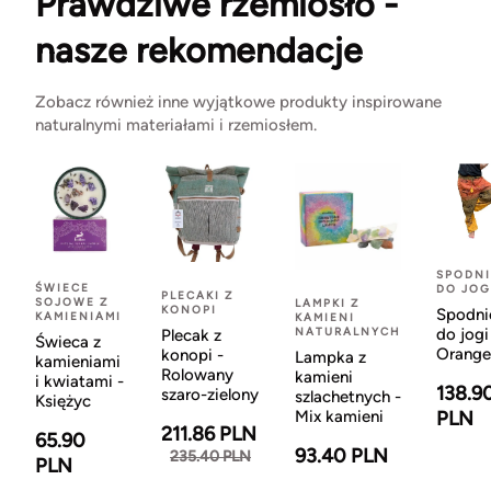
Prawdziwe rzemiosło -
nasze rekomendacje
Zobacz również inne wyjątkowe produkty inspirowane
naturalnymi materiałami i rzemiosłem.
SPODNI
ŚWIECE
DO JOG
PLECAKI Z
SOJOWE Z
LAMPKI Z
KONOPI
Spodni
KAMIENIAMI
KAMIENI
NATURALNYCH
do jogi
Plecak z
Świeca z
Orange
konopi -
Lampka z
kamieniami
Rolowany
kamieni
i kwiatami -
138.9
szaro-zielony
szlachetnych -
Księżyc
Mix kamieni
PLN
211.86 PLN
65.90
93.40 PLN
235.40 PLN
PLN