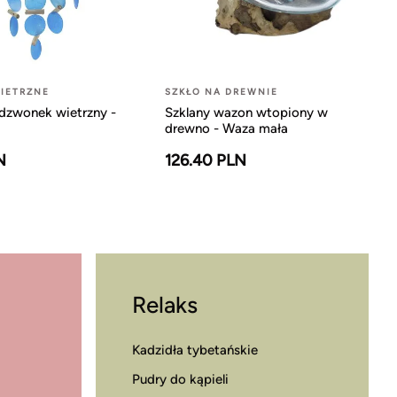
IETRZNE
SZKŁO NA DREWNIE
dzwonek wietrzny -
Szklany wazon wtopiony w
drewno - Waza mała
N
126.40 PLN
Relaks
Kadzidła tybetańskie
Pudry do kąpieli