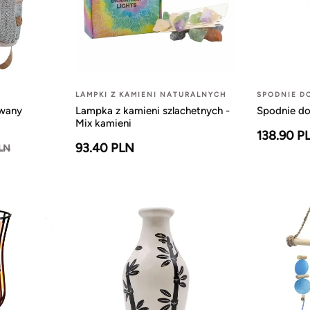
LAMPKI Z KAMIENI NATURALNYCH
SPODNIE D
owany
Lampka z kamieni szlachetnych -
Spodnie do
Mix kamieni
138.90 P
93.40 PLN
PLN