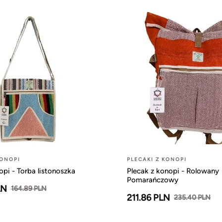
KONOPI
PLECAKI Z KONOPI
opi - Torba listonoszka
Plecak z konopi - Rolowany
Pomarańczowy
LN
164.89 PLN
211.86 PLN
235.40 PLN