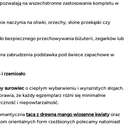
 pozwalają na wszechstronne zastosowanie kompletu w
ie naczynia na oliwki, orzechy, słone przekąski czy
do bezpiecznego przechowywania biżuterii, zegarków lub
a na zabrudzenia podstawka pod świece zapachowe w
 i rzemiosło
ny surowiec
o ciepłym wybarwieniu i wyrazistych słojach.
prawia, że każdy egzemplarz różni się minimalnie
yczność i niepowtarzalność.
 romantyczna
taca z drewna mango wiosenne kwiaty
oraz
ikom orientalnych form rzeźbionych polecamy natomiast