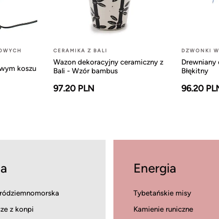
LOWYCH
CERAMIKA Z BALI
DZWONKI W
Wazon dekoracyjny ceramiczny z
Drewniany 
owym koszu
Bali - Wzór bambus
Błękitny
97.20 PLN
96.20 PL
a
Energia
ródziemnomorska
Tybetańskie misy
ze z konpi
Kamienie runiczne