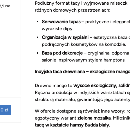
Podłużny format tacy i wyjmowane miseczki
 3,5 cm
różnych domowych przestrzeniach:
Serwowanie tapas
– praktyczne i eleganck
wyraziste dipy.
Organizacja w sypialni
– estetyczna baza 
podręcznych kosmetyków na komodzie.
Baza pod dekoracje
– oryginalna, odporn
salonie inspirowanym stylem hamptons.
Indyjska taca drewniana – ekologiczne mango
Drewno mango to
wysoce ekologiczny, solid
Ręczna produkcja w indyjskich warsztatach s
strukturą materiału, gwarantując jego autent
0 zł
W ofercie dostępne są również inne wzory:
egzotyczny wariant
zielona mozaika
. Miłośn
tacę w kształcie hamsy Budda biały
.