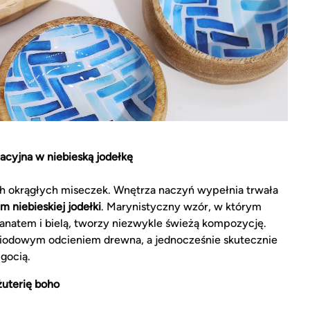
acyjna w niebieską jodełkę
ech okrągłych miseczek. Wnętrza naczyń wypełnia trwała
niebieskiej jodełki
. Marynistyczny wzór, w którym
granatem i bielą, tworzy niezwykle świeżą kompozycję.
miodowym odcieniem drewna, a jednocześnie skutecznie
gocią.
żuterię boho