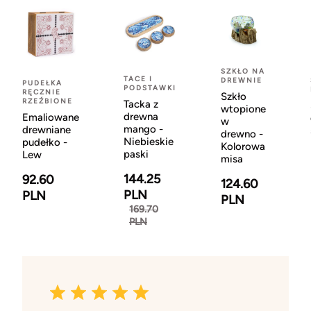
SZKŁO NA
TACE I
DREWNIE
PUDEŁKA
PODSTAWKI
RĘCZNIE
Szkło
RZEŹBIONE
Tacka z
wtopione
drewna
Emaliowane
w
mango -
drewniane
drewno -
Niebieskie
pudełko -
Kolorowa
paski
Lew
misa
144.25
92.60
124.60
PLN
PLN
PLN
169.70
PLN