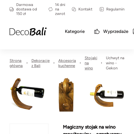
Darmowa
14 dni
dostawa od
na
Kontakt
Regulamin
150 zł
zwrot
Kategorie
Wyprzedaże
Stojaki
Uchwyt na
Strona
Dekoracje
Akcesoria
na
wino -
główna
z Bali
kuchenne
wino
Gekon
Magiczny stojak na wino