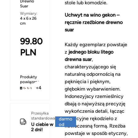
Drewno
stole lub komodzie.
Suar
Wymiary:
Uchwyt na wino gekon –
4 x 6 x 26
ręcznie rzeźbione drewno
cm
suar
99.80
Każdy egzemplarz powstaje
PLN
z
jednego bloku litego
drewna suar
,
charakteryzującego się
naturalną odpornością na
Produkty
pęknięcia i pięknym,
powiązane
+4
głębokim wybarwieniem.
Indonezyjscy rzemieślnicy
dbają o najwyższą precyzję
wykończenia detali, łącząc
Za
Przesyłka
tradycyjne rękodzieło z
standardowa
darmo
U ciebie w
od
nowoczesną formą. Rzeźba
2 dni!
150 zł
powstaje w sposób etyczny,