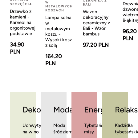
DRZEWKA
CERAMIKA Z
W
Drewni
SZCZĘŚCIA
BALI
METALOWYCH
dzwon
KOSZACH
Drzewko z
Wazon
wietrzn
kamieni -
dekoracyjny
Lampa solna
Błękitn
Karneol na
ceramiczny z
w
orgonitowej
Bali - Wzór
metalowym
96.20
podstawie
bambus
koszu -
PLN
Wysoki kosz
34.90
97.20 PLN
z solą
PLN
164.20
PLN
Dekoracje
Moda
Energia
Relaks
Uchwyty
Moda
Tybetańskie
Kadzidła
na wino
śródziemnomorska
misy
tybetański