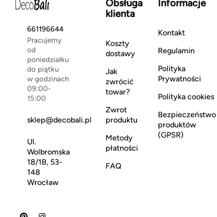
Obsługa
Informacje
klienta
661196644
Kontakt
Pracujemy
Koszty
od
Regulamin
dostawy
poniedziałku
Polityka
do piątku
Jak
Prywatności
w godzinach
zwrócić
09:00-
towar?
Polityka cookies
15:00
Zwrot
Bezpieczeństwo
sklep@decobali.pl
produktu
produktów
(GPSR)
Metody
Ul.
płatności
Wolbromska
18/1B, 53-
FAQ
148
Wrocław