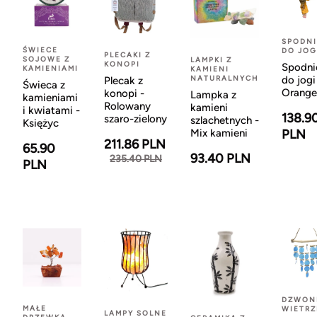
SPODNI
ŚWIECE
DO JOG
PLECAKI Z
SOJOWE Z
LAMPKI Z
KONOPI
Spodni
KAMIENIAMI
KAMIENI
NATURALNYCH
do jogi
Plecak z
Świeca z
Orange
konopi -
Lampka z
kamieniami
Rolowany
kamieni
i kwiatami -
138.9
szaro-zielony
szlachetnych -
Księżyc
Mix kamieni
PLN
211.86 PLN
65.90
93.40 PLN
235.40 PLN
PLN
DZWON
MAŁE
WIETR
LAMPY SOLNE