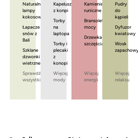
Naturalne
Kapelusze
Kamienie
Pudry
lampy
z konpi
runiczne
do
kokosowe
kąpieli
Torby
Bransoletki
Łapacze
na
mocy
Dyfuzor
snów z
laptopa
kwiatowy
Drzewka
Bali
Torby i
szczęścia
Wosk
Szklane
plecaki
zapachow
dzwonki
z
wietrzne
konopi
Sprawdź
Więcej
Więcej
Więcej
wszystkie
mody
energii
relaksu