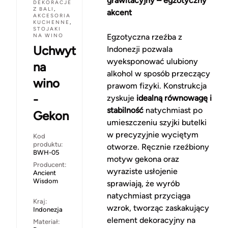
grawitacyjny – egzotyczny
DEKORACJE
Z BALI
,
akcent
AKCESORIA
KUCHENNE
,
STOJAKI
NA WINO
Egzotyczna rzeźba z
Uchwyt
Indonezji pozwala
wyeksponować ulubiony
na
alkohol w sposób przeczący
wino
prawom fizyki. Konstrukcja
-
zyskuje
idealną równowagę i
stabilność
natychmiast po
Gekon
umieszczeniu szyjki butelki
w precyzyjnie wyciętym
Kod
produktu:
otworze. Ręcznie rzeźbiony
BWH-05
motyw gekona oraz
Producent:
wyraziste usłojenie
Ancient
Wisdom
sprawiają, że wyrób
natychmiast przyciąga
Kraj:
wzrok, tworząc zaskakujący
Indonezja
element dekoracyjny na
Materiał: